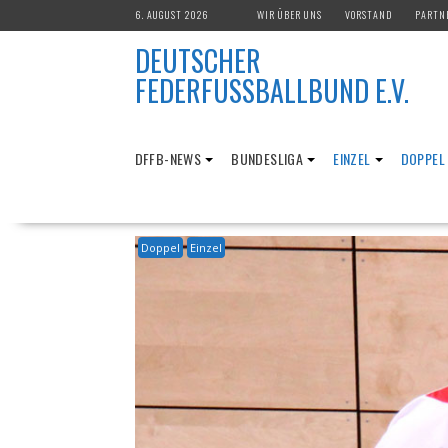
Skip
6. AUGUST 2026
WIR ÜBER UNS
VORSTAND
PARTN
to
DEUTSCHER
content
FEDERFUSSBALLBUND E.V.
DFFB-NEWS
BUNDESLIGA
EINZEL
DOPPEL
Doppel
Einzel