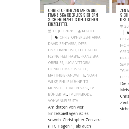
CHRISTOPHER ZENTARRA UND
ZENT
FRANZISKA OBERLIES SICHERN
SICH
SICH FRÜHZEITIG DEUTSCHEN
DES 
EINZELTITEL
20
13. JULI 2026
M.KOCH
CHRISTOPHER ZENTARRA
,
CP G
DAVID ZENTARRA
,
DFFB-
FFC 
EINZELRANGLISTE
,
FFC HAGEN
,
GER
FLYING FEET HASPE
,
FRANZISKA
BRA
OBERLIES
,
LUCIA VITTORIA
SEM 
DONNICI
,
MARIUS KOCH
,
TG M
MATTHIS BRANDWITTE
,
NOAH
LIPP
WILKE
,
PHILIP KÜHNE
,
TG
Die 
MÜNSTER
,
TORBEN NASS
,
TV
Meis
BÜHLERTAL
,
TV LIPPERODE
,
Chri
VOHWINKELER STV
Zent
Am dritten von vier
siche
Einzelspieltagen ist es
sowohl Christopher Zentarra
(FFC Hagen 1) als auch