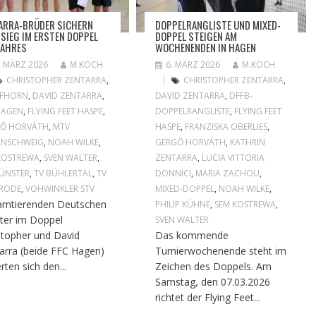
ARRA-BRÜDER SICHERN
DOPPELRANGLISTE UND MIXED-
 SIEG IM ERSTEN DOPPEL
DOPPEL STEIGEN AM
JAHRES
WOCHENENDEN IN HAGEN
. MÄRZ 2026
M.KOCH
6. MÄRZ 2026
M.KOCH
CHRISTOPHER ZENTARRA
,
CHRISTOPHER ZENTARRA
,
IFHORN
,
DAVID ZENTARRA
,
DAVID ZENTARRA
,
DFFB-
HAGEN
,
FLYING FEET HASPE
,
DOPPELRANGLISTE
,
FLYING FEET
GŐ HORVÁTH
,
MTV
HASPE
,
FRANZISKA OBERLIES
,
UNSCHWEIG
,
NOAH WILKE
,
GERGŐ HORVÁTH
,
KATHRIN
KOSTREWA
,
SVEN WALTER
,
ZENTARRA
,
LUCIA VITTORIA
ÜNSTER
,
TV BÜHLERTAL
,
TV
DONNICI
,
MARIA ZACHOU
,
ERODE
,
VOHWINKLER STV
MIXED-DOPPEL
,
NOAH WILKE
,
amtierenden Deutschen
PHILIP KÜHNE
,
SEM KOSTREWA
,
ter im Doppel
SVEN WALTER
stopher und David
Das kommende
arra (beide FFC Hagen)
Turnierwochenende steht im
rten sich den...
Zeichen des Doppels. Am
Samstag, den 07.03.2026
richtet der Flying Feet...