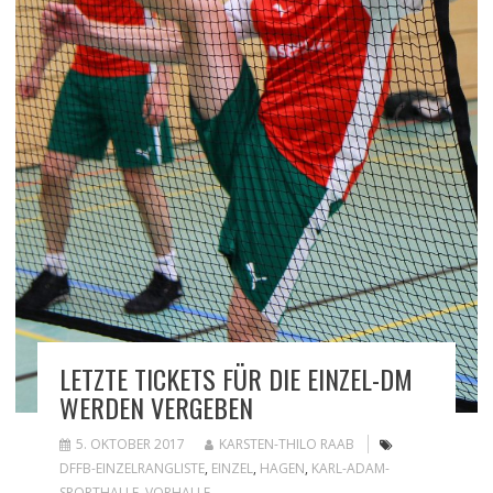
LETZTE TICKETS FÜR DIE EINZEL-DM
WERDEN VERGEBEN
5. OKTOBER 2017
KARSTEN-THILO RAAB
DFFB-EINZELRANGLISTE
,
EINZEL
,
HAGEN
,
KARL-ADAM-
SPORTHALLE
,
VORHALLE