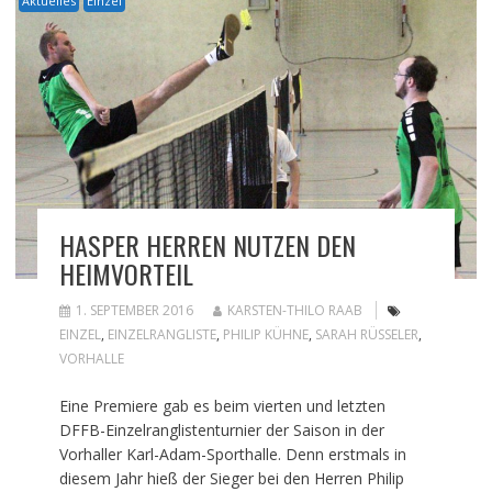
Aktuelles
Einzel
HASPER HERREN NUTZEN DEN
HEIMVORTEIL
1. SEPTEMBER 2016
KARSTEN-THILO RAAB
EINZEL
,
EINZELRANGLISTE
,
PHILIP KÜHNE
,
SARAH RÜSSELER
,
VORHALLE
Eine Premiere gab es beim vierten und letzten
DFFB-Einzelranglistenturnier der Saison in der
Vorhaller Karl-Adam-Sporthalle. Denn erstmals in
diesem Jahr hieß der Sieger bei den Herren Philip