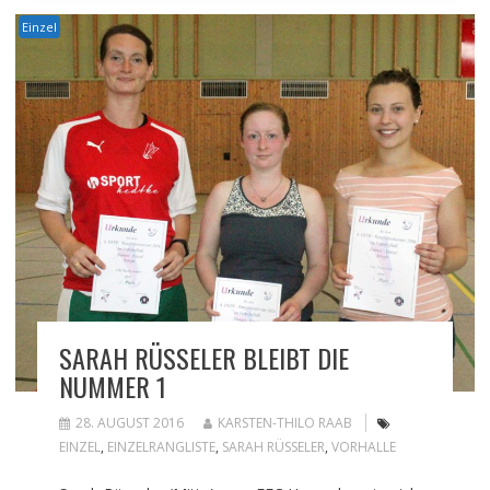
Einzel
SARAH RÜSSELER BLEIBT DIE
NUMMER 1
28. AUGUST 2016
KARSTEN-THILO RAAB
EINZEL
,
EINZELRANGLISTE
,
SARAH RÜSSELER
,
VORHALLE