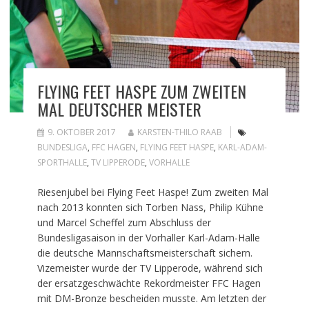
FLYING FEET HASPE ZUM ZWEITEN
MAL DEUTSCHER MEISTER
9. OKTOBER 2017
KARSTEN-THILO RAAB
BUNDESLIGA
,
FFC HAGEN
,
FLYING FEET HASPE
,
KARL-ADAM-
SPORTHALLE
,
TV LIPPERODE
,
VORHALLE
Riesenjubel bei Flying Feet Haspe! Zum zweiten Mal
nach 2013 konnten sich Torben Nass, Philip Kühne
und Marcel Scheffel zum Abschluss der
Bundesligasaison in der Vorhaller Karl-Adam-Halle
die deutsche Mannschaftsmeisterschaft sichern.
Vizemeister wurde der TV Lipperode, während sich
der ersatzgeschwächte Rekordmeister FFC Hagen
mit DM-Bronze bescheiden musste. Am letzten der