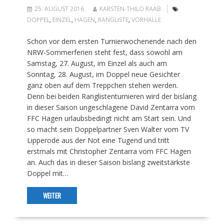
25. AUGUST 2016
KARSTEN-THILO RAAB
DOPPEL
,
EINZEL
,
HAGEN
,
RANGLISTE
,
VORHALLE
Schon vor dem ersten Turnierwochenende nach den
NRW-Sommerferien steht fest, dass sowohl am
Samstag, 27. August, im Einzel als auch am
Sonntag, 28. August, im Doppel neue Gesichter
ganz oben auf dem Treppchen stehen werden.
Denn bei beiden Ranglistenturnieren wird der bislang
in dieser Saison ungeschlagene David Zentarra vom
FFC Hagen urlaubsbedingt nicht am Start sein. Und
so macht sein Doppelpartner Sven Walter vom TV
Lipperode aus der Not eine Tugend und tritt
erstmals mit Christopher Zentarra vom FFC Hagen
an. Auch das in dieser Saison bislang zweitstärkste
Doppel mit…
WEITER