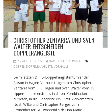
CHRISTOPHER ZENTARRA UND SVEN
WALTER ENTSCHEIDEN
DOPPELRANGLISTE
28. AUGUST 2016
KARSTEN-THILO RAAB
DOPPEL
,
DOPPELRANGLISTE
,
VORHALLE
Beim letzten DFFB-Doppelranglistenturnier der
Saison in Hagen-Vorhalle trugen sich Christopher
Zentarra vom FFC Hagen und Sven Walter vom TV
Lipperode, die erstmals in dieser Kombination
aufliefen, in die Siegerliste ein. Platz 2 erkämpften
Noah Wilke und Christopher Berges vom
Cronenberger BC, während sich Lina Marie