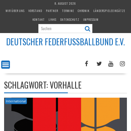
Skip
8. AUGUST 2026
to
WIR ÜBER UNS
VORSTAND
PARTNER
TERMINE
CHRONIK
LÄNDERSPIELEEINSÄTZE
content
KONTAKT
LINKS
DATENSCHUTZ
IMPRESSUM
DEUTSCHER FEDERFUSSBALLBUND E.V.
SCHLAGWORT:
VORHALLE
International