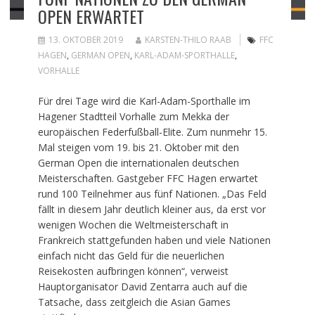
OPEN ERWARTET
13. OKTOBER 2019
KARSTEN-THILO RAAB
FFC
HAGEN
,
GERMAN OPEN
,
KARL-ADAM-SPORTHALLE
,
VORHALLE
Für drei Tage wird die Karl-Adam-Sporthalle im
Hagener Stadtteil Vorhalle zum Mekka der
europäischen Federfußball-Elite. Zum nunmehr 15.
Mal steigen vom 19. bis 21. Oktober mit den
German Open die internationalen deutschen
Meisterschaften. Gastgeber FFC Hagen erwartet
rund 100 Teilnehmer aus fünf Nationen. „Das Feld
fällt in diesem Jahr deutlich kleiner aus, da erst vor
wenigen Wochen die Weltmeisterschaft in
Frankreich stattgefunden haben und viele Nationen
einfach nicht das Geld für die neuerlichen
Reisekosten aufbringen können“, verweist
Hauptorganisator David Zentarra auch auf die
Tatsache, dass zeitgleich die Asian Games