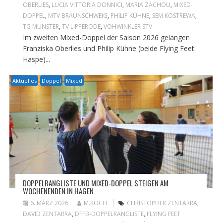
OBERLIES
,
LUCIA VITTORIA DONNICI
,
MARIA ZACHOU
,
MIXED-
DOPPEL
,
MTV BRAUNSCHWEIG
,
PHILIP KÜHNE
,
SEM KOSTREWA
,
TG MÜNSTER
,
TV LIPPERODE
,
VOHWINKLER STV
Im zweiten Mixed-Doppel der Saison 2026 gelangen
Franziska Oberlies und Philip Kühne (beide Flying Feet
Haspe)...
Aktuelles
Doppel
Mixed
DOPPELRANGLISTE UND MIXED-DOPPEL STEIGEN AM
WOCHENENDEN IN HAGEN
6. MÄRZ 2026
M.KOCH
CHRISTOPHER ZENTARRA
,
DAVID ZENTARRA
,
DFFB-DOPPELRANGLISTE
,
FLYING FEET