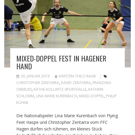
MIXED-DOPPEL FEST IN HAGENER
HAND
30. JANUAR 2019
KARSTEN-THILO RAAB
CHRISTOPHER ZENTARRA
,
DAVID ZENTARRA
,
FRANZISKA
OBERLIES
,
KÄTHE-KOLLWITZ-SPORTHALLE
,
KATHRIN
SCHLOMM
,
LINA MARIE KURENBACH
,
MIXED-DOPPEL
,
PHILIP
KÜHNE
Die Nationalspieler Lina Marie Kurenbach von Flying
Feet Haspe und Christopher Zentarra vom FFC
Hagen dürfen sich rühmen, ein kleines Stück