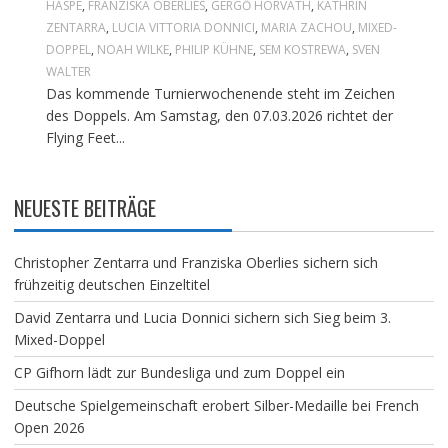
HASPE
,
FRANZISKA OBERLIES
,
GERGŐ HORVÁTH
,
KATHRIN
ZENTARRA
,
LUCIA VITTORIA DONNICI
,
MARIA ZACHOU
,
MIXED-
DOPPEL
,
NOAH WILKE
,
PHILIP KÜHNE
,
SEM KOSTREWA
,
SVEN
WALTER
Das kommende Turnierwochenende steht im Zeichen
des Doppels. Am Samstag, den 07.03.2026 richtet der
Flying Feet...
NEUESTE BEITRÄGE
Christopher Zentarra und Franziska Oberlies sichern sich
frühzeitig deutschen Einzeltitel
David Zentarra und Lucia Donnici sichern sich Sieg beim 3.
Mixed-Doppel
CP Gifhorn lädt zur Bundesliga und zum Doppel ein
Deutsche Spielgemeinschaft erobert Silber-Medaille bei French
Open 2026