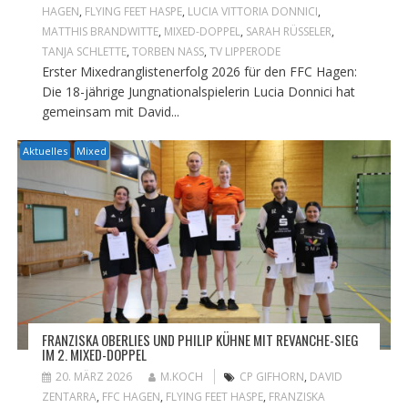
HAGEN
,
FLYING FEET HASPE
,
LUCIA VITTORIA DONNICI
,
MATTHIS BRANDWITTE
,
MIXED-DOPPEL
,
SARAH RÜSSELER
,
TANJA SCHLETTE
,
TORBEN NASS
,
TV LIPPERODE
Erster Mixedranglistenerfolg 2026 für den FFC Hagen:
Die 18-jährige Jungnationalspielerin Lucia Donnici hat
gemeinsam mit David...
Aktuelles
Mixed
FRANZISKA OBERLIES UND PHILIP KÜHNE MIT REVANCHE-SIEG
IM 2. MIXED-DOPPEL
20. MÄRZ 2026
M.KOCH
CP GIFHORN
,
DAVID
ZENTARRA
,
FFC HAGEN
,
FLYING FEET HASPE
,
FRANZISKA