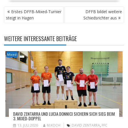
BEITRAGSNAVIGATION
Erstes DFFB-Mixed-Turnier
DFFB bildet weitere
steigt in Hagen
Schiedsrichter aus
WEITERE INTERESSANTE BEITRÄGE
Mixed
DAVID ZENTARRA UND LUCIA DONNICI SICHERN SICH SIEG BEIM
3. MIXED-DOPPEL
13. JULI 2026
M.KOCH
DAVID ZENTARRA
,
FFC