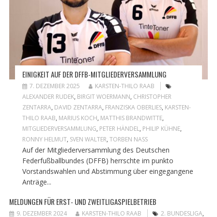
EINIGKEIT AUF DER DFFB-MITGLIEDERVERSAMMLUNG
7. DEZEMBER 2025
KARSTEN-THILO RAAB
ALEXANDER RUDEK
,
BIRGIT WOERMANN
,
CHRISTOPHER
ZENTARRA
,
DAVID ZENTARRA
,
FRANZISKA OBERLIES
,
KARSTEN-
THILO RAAB
,
MARIUS KOCH
,
MATTHIS BRANDWITTE
,
MITGLIEDERVERSAMMLUNG
,
PETER HÄNDEL
,
PHILIP KÜHNE
,
RONNY HELMUT
,
SVEN WALTER
,
TORBEN NASS
Auf der Mitgliederversammlung des Deutschen
Federfußballbundes (DFFB) herrschte im punkto
Vorstandswahlen und Abstimmung über eingegangene
Anträge...
MELDUNGEN FÜR ERST- UND ZWEITLIGASPIELBETRIEB
9. DEZEMBER 2024
KARSTEN-THILO RAAB
2. BUNDESLIGA
,