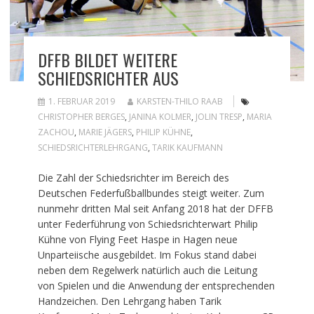
DFFB BILDET WEITERE
SCHIEDSRICHTER AUS
1. FEBRUAR 2019
KARSTEN-THILO RAAB
CHRISTOPHER BERGES
,
JANINA KOLMER
,
JOLIN TRESP
,
MARIA
ZACHOU
,
MARIE JÄGERS
,
PHILIP KÜHNE
,
SCHIEDSRICHTERLEHRGANG
,
TARIK KAUFMANN
Die Zahl der Schiedsrichter im Bereich des
Deutschen Federfußballbundes steigt weiter. Zum
nunmehr dritten Mal seit Anfang 2018 hat der DFFB
unter Federführung von Schiedsrichterwart Philip
Kühne von Flying Feet Haspe in Hagen neue
Unparteiische ausgebildet. Im Fokus stand dabei
neben dem Regelwerk natürlich auch die Leitung
von Spielen und die Anwendung der entsprechenden
Handzeichen. Den Lehrgang haben Tarik