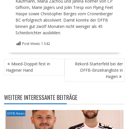
Kaufmann, Maria Zachou und Janina Kolmer von CP
Gifhorn, Marie Jägers und Jolin Tresp von Flying Feet
Haspe sowie Christopher Berges vom Cronenberger
BC erfolgreich absolviert. Damit konnte der DFFB
binnen gut zwölf Monaten nicht weniger als 45
Schiedsrichter ausbilden.
Post Views:
1.542
BEITRAGSNAVIGATION
Mixed-Doppel fest in
Rekord-Starterfeld bei der
Hagener Hand
DFFB-Einzelrangliste in
Hagen
WEITERE INTERESSANTE BEITRÄGE
DFFB-News