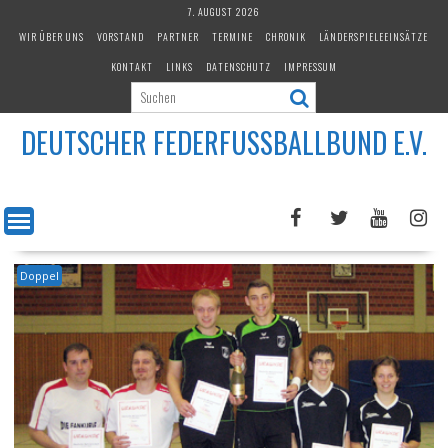
Skip
7. AUGUST 2026
to
WIR ÜBER UNS
VORSTAND
PARTNER
TERMINE
CHRONIK
LÄNDERSPIELEEINSÄTZE
content
KONTAKT
LINKS
DATENSCHUTZ
IMPRESSUM
DEUTSCHER FEDERFUSSBALLBUND E.V.
Doppel