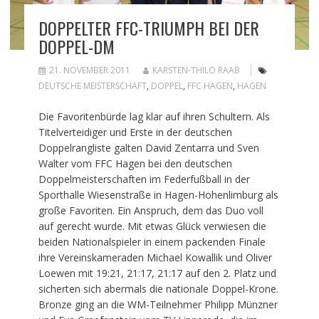
DOPPELTER FFC-TRIUMPH BEI DER
DOPPEL-DM
21. NOVEMBER 2011
KARSTEN-THILO RAAB
DEUTSCHE MEISTERSCHAFT
,
DOPPEL
,
FFC HAGEN
,
HAGEN
Die Favoritenbürde lag klar auf ihren Schultern. Als
Titelverteidiger und Erste in der deutschen
Doppelrangliste galten David Zentarra und Sven
Walter vom FFC Hagen bei den deutschen
Doppelmeisterschaften im Federfußball in der
Sporthalle Wiesenstraße in Hagen-Hohenlimburg als
große Favoriten. Ein Anspruch, dem das Duo voll
auf gerecht wurde. Mit etwas Glück verwiesen die
beiden Nationalspieler in einem packenden Finale
ihre Vereinskameraden Michael Kowallik und Oliver
Loewen mit 19:21, 21:17, 21:17 auf den 2. Platz und
sicherten sich abermals die nationale Doppel-Krone.
Bronze ging an die WM-Teilnehmer Philipp Münzner