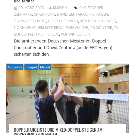
DES JAHRES
20. MÄRZ 2026
M.KOCH
CHRISTOPHER
ZENTARRA
,
CP GIFHORN
,
DAVID ZENTARRA
,
FFC HAGEN
,
FLYING FEET HASPE
,
GERGŐ HORVÁTH
,
MTV BRAUNSCHWEIG
,
NOAH WILKE
,
SEM KOSTREWA
,
SVEN WALTER
,
TG MÜNSTER
,
TV
BÜHLERTAL
,
TV LIPPERODE
,
VOHWINKLER STV
Die amtierenden Deutschen Meister im Doppel
Christopher und David Zentarra (beide FFC Hagen)
sicherten sich den...
Aktuelles
Doppel
Mixed
DOPPELRANGLISTE UND MIXED-DOPPEL STEIGEN AM
WOCHENENDEN IN HAGEN