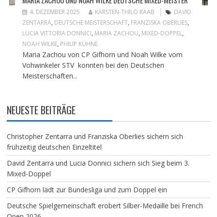
MARIA ZACHOU UND NOAH WILKE DEUTSCHE MIXED-MEISTER
4. DEZEMBER 2025
KARSTEN-THILO RAAB
DAVID
ZENTARRA
,
DEUTSCHE MEISTERSCHAFT
,
FRANZISKA OBERLIES
,
LUCIA VITTORIA DONNICI
,
MARIA ZACHOU
,
MIXED-DOPPEL
,
NOAH WILKE
,
PHILIP KÜHNE
Maria Zachou von CP Gifhorn und Noah Wilke vom
Vohwinkeler STV konnten bei den Deutschen
Meisterschaften...
NEUESTE BEITRÄGE
Christopher Zentarra und Franziska Oberlies sichern sich
frühzeitig deutschen Einzeltitel
David Zentarra und Lucia Donnici sichern sich Sieg beim 3.
Mixed-Doppel
CP Gifhorn lädt zur Bundesliga und zum Doppel ein
Deutsche Spielgemeinschaft erobert Silber-Medaille bei French
Open 2026