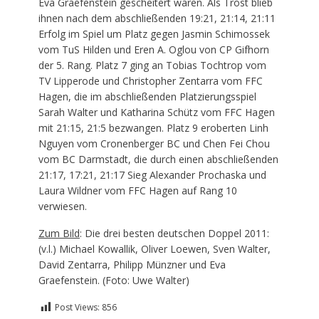
Eva Graefenstein gescheitert waren. Als Trost blieb
ihnen nach dem abschließenden 19:21, 21:14, 21:11
Erfolg im Spiel um Platz gegen Jasmin Schimossek
vom TuS Hilden und Eren A. Oglou von CP Gifhorn
der 5. Rang. Platz 7 ging an Tobias Tochtrop vom
TV Lipperode und Christopher Zentarra vom FFC
Hagen, die im abschließenden Platzierungsspiel
Sarah Walter und Katharina Schütz vom FFC Hagen
mit 21:15, 21:5 bezwangen. Platz 9 eroberten Linh
Nguyen vom Cronenberger BC und Chen Fei Chou
vom BC Darmstadt, die durch einen abschließenden
21:17, 17:21, 21:17 Sieg Alexander Prochaska und
Laura Wildner vom FFC Hagen auf Rang 10
verwiesen.
Zum Bild
: Die drei besten deutschen Doppel 2011:
(v.l.) Michael Kowallik, Oliver Loewen, Sven Walter,
David Zentarra, Philipp Münzner und Eva
Graefenstein. (Foto: Uwe Walter)
Post Views:
856