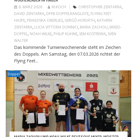
6. MÄRZ 2026
M.KOCH
CHRISTOPHER ZENTARRA
,
DAVID ZENTARRA
,
DFFB-DOPPELRANGLISTE
,
FLYING FEET
HASPE
,
FRANZISKA OBERLIES
,
GERGŐ HORVÁTH
,
KATHRIN
ZENTARRA
,
LUCIA VITTORIA DONNICI
,
MARIA ZACHOU
,
MIXED-
DOPPEL
,
NOAH WILKE
,
PHILIP KÜHNE
,
SEM KOSTREWA
,
SVEN
WALTER
Das kommende Turnierwochenende steht im Zeichen
des Doppels. Am Samstag, den 07.03.2026 richtet der
Flying Feet...
Doppel