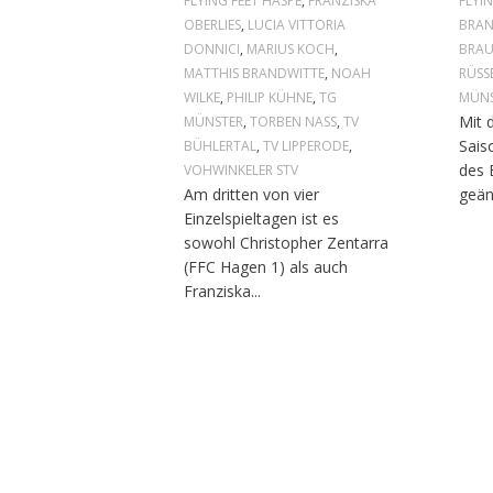
FLYING FEET HASPE
,
FRANZISKA
FLYI
OBERLIES
,
LUCIA VITTORIA
BRAN
DONNICI
,
MARIUS KOCH
,
BRA
MATTHIS BRANDWITTE
,
NOAH
RÜSS
WILKE
,
PHILIP KÜHNE
,
TG
MÜN
Mit 
MÜNSTER
,
TORBEN NASS
,
TV
Sais
BÜHLERTAL
,
TV LIPPERODE
,
des 
VOHWINKELER STV
Am dritten von vier
geän
Einzelspieltagen ist es
sowohl Christopher Zentarra
(FFC Hagen 1) als auch
Franziska...