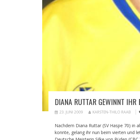
DIANA RUTTAR GEWINNT IHR 
23. JUNI 2009
KARSTEN-THILO RAAB
Nachdem Diana Ruttar (SV Haspe 70) in all
konnte, gelang ihr nun beim vierten und le
Deutsche Meisterin Silke von Rüden (CBC 