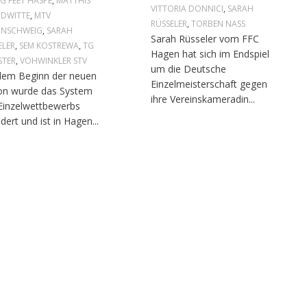
NG FEET HASPE
,
MATTHIS
VITTORIA DONNICI
,
SARAH
DWITTE
,
MTV
RÜSSELER
,
TORBEN NASS
UNSCHWEIG
,
SARAH
Sarah Rüsseler vom FFC
ELER
,
SEM KOSTREWA
,
TG
Hagen hat sich im Endspiel
STER
,
VOHWINKLER STV
um die Deutsche
dem Beginn der neuen
Einzelmeisterschaft gegen
on wurde das System
ihre Vereinskameradin...
Einzelwettbewerbs
dert und ist in Hagen...