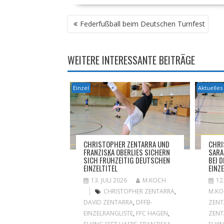
BEITRAGSNAVIGATION
Federfußball beim Deutschen Turnfest
WEITERE INTERESSANTE BEITRÄGE
Einzel
Aktuelles
CHRISTOPHER ZENTARRA UND
CHRI
FRANZISKA OBERLIES SICHERN
SARA
SICH FRÜHZEITIG DEUTSCHEN
BEI 
EINZELTITEL
EINZ
13. JULI 2026
M.KOCH
12
CHRISTOPHER ZENTARRA
,
M.K
DAVID ZENTARRA
,
DFFB-
ZENT
EINZELRANGLISTE
,
FFC HAGEN
,
ZENT