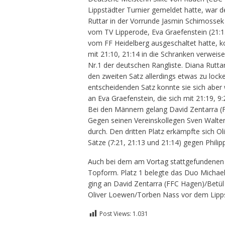
Lippstädter Turnier gemeldet hatte, war 
Ruttar in der Vorrunde Jasmin Schimossek (
vom TV Lipperode, Eva Graefenstein (21:15
vom FF Heidelberg ausgeschaltet hatte, k
mit 21:10, 21:14 in die Schranken verweise
Nr.1 der deutschen Rangliste. Diana Ruttar
den zweiten Satz allerdings etwas zu locke
entscheidenden Satz konnte sie sich aber 
an Eva Graefenstein, die sich mit 21:19, 
Bei den Männern gelang David Zentarra (FF
Gegen seinen Vereinskollegen Sven Walter s
durch. Den dritten Platz erkämpfte sich Ol
Sätze (7:21, 21:13 und 21:14) gegen Phil
Auch bei dem am Vortag stattgefundenen D
Topform. Platz 1 belegte das Duo Michael
ging an David Zentarra (FFC Hagen)/Betül
Oliver Loewen/Torben Nass vor dem Lipps
Post Views:
1.031