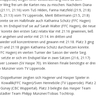
der Weg frei um die Karten neu zu mischen. Nachdem Diana
21:11, 21:16) vom TuS Hilden, Farina Hatzfeld (21:9, 21:8)
, 21:13) vom TV Lipperode, Merit Bittermann (21:5, 21:8)
onnte sie im Halbfinale auch Katharina Schütz (FFC Hagen)
n. Im Endspiel traf sie auf Sarah Walter (FFC Hagen), die neue
 konnte den ersten Satz relativ klar mit 21:16 gewinnen, ließ
r angehen und verlor mit 21:14. Im dritten und
wieder voll konzentrieren und gewann mit 21:18. Platz 3 ging
9:21 und 21:18 gegen Katharina Schütz durchsetzen konnte.
C Hagen) im vierten Turnier der Saison der vierte Sieg.
etzte er sich im Endspiel klar in zwei Sätzen (21:6, 21:17)
iver Loewen (SV Haspe 70). Im kleinen Finale benötigte er drei
ipp Münzner vom TV Lipperode.
oppelturnier zeigten sich Hagener und Hasper Spieler in
 Kowallik(FFC Hagen)/Sven Henneböle (TV Lipperode). Platz 2
 Günay (CBC Wuppertal). Platz 3 belegte das Hasper Team
tädter Team Philipp Münzner/Tobias Tochtrop.