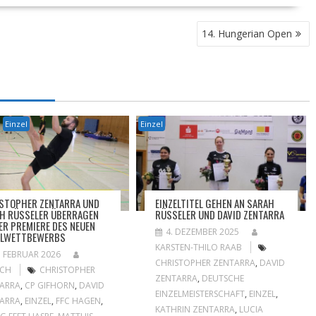
14. Hungerian Open
Einzel
Einzel
STOPHER ZENTARRA UND
EINZELTITEL GEHEN AN SARAH
H RÜSSELER ÜBERRAGEN
RÜSSELER UND DAVID ZENTARRA
DER PREMIERE DES NEUEN
4. DEZEMBER 2025
ELWETTBEWERBS
KARSTEN-THILO RAAB
. FEBRUAR 2026
CHRISTOPHER ZENTARRA
,
DAVID
OCH
CHRISTOPHER
ZENTARRA
,
DEUTSCHE
ARRA
,
CP GIFHORN
,
DAVID
EINZELMEISTERSCHAFT
,
EINZEL
,
ARRA
,
EINZEL
,
FFC HAGEN
,
KATHRIN ZENTARRA
,
LUCIA