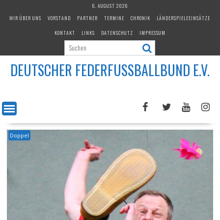
Skip
6. AUGUST 2026
to
WIR ÜBER UNS
VORSTAND
PARTNER
TERMINE
CHRONIK
LÄNDERSPIELEEINSÄTZE
content
KONTAKT
LINKS
DATENSCHUTZ
IMPRESSUM
DEUTSCHER FEDERFUSSBALLBUND E.V.
Doppel