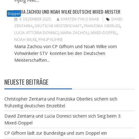
Flying Feet...
MARIA ZACHOU UND NOAH WILKE DEUTSCHE MIXED-MEISTER
Doppel
4. DEZEMBER 2025
KARSTEN-THILO RAAB
DAVID
ZENTARRA
,
DEUTSCHE MEISTERSCHAFT
,
FRANZISKA OBERLIES
,
LUCIA VITTORIA DONNICI
,
MARIA ZACHOU
,
MIXED-DOPPEL
,
NOAH WILKE
,
PHILIP KÜHNE
Maria Zachou von CP Gifhorn und Noah Wilke vom
Vohwinkeler STV konnten bei den Deutschen
Meisterschaften...
NEUESTE BEITRÄGE
Christopher Zentarra und Franziska Oberlies sichern sich
frühzeitig deutschen Einzeltitel
David Zentarra und Lucia Donnici sichern sich Sieg beim 3.
Mixed-Doppel
CP Gifhorn lädt zur Bundesliga und zum Doppel ein