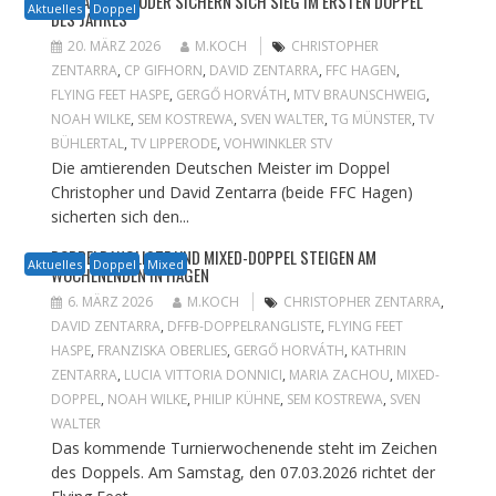
ZENTARRA-BRÜDER SICHERN SICH SIEG IM ERSTEN DOPPEL
Aktuelles
Doppel
DES JAHRES
20. MÄRZ 2026
M.KOCH
CHRISTOPHER
ZENTARRA
,
CP GIFHORN
,
DAVID ZENTARRA
,
FFC HAGEN
,
FLYING FEET HASPE
,
GERGŐ HORVÁTH
,
MTV BRAUNSCHWEIG
,
NOAH WILKE
,
SEM KOSTREWA
,
SVEN WALTER
,
TG MÜNSTER
,
TV
BÜHLERTAL
,
TV LIPPERODE
,
VOHWINKLER STV
Die amtierenden Deutschen Meister im Doppel
Christopher und David Zentarra (beide FFC Hagen)
sicherten sich den...
DOPPELRANGLISTE UND MIXED-DOPPEL STEIGEN AM
Aktuelles
Doppel
Mixed
WOCHENENDEN IN HAGEN
6. MÄRZ 2026
M.KOCH
CHRISTOPHER ZENTARRA
,
DAVID ZENTARRA
,
DFFB-DOPPELRANGLISTE
,
FLYING FEET
HASPE
,
FRANZISKA OBERLIES
,
GERGŐ HORVÁTH
,
KATHRIN
ZENTARRA
,
LUCIA VITTORIA DONNICI
,
MARIA ZACHOU
,
MIXED-
DOPPEL
,
NOAH WILKE
,
PHILIP KÜHNE
,
SEM KOSTREWA
,
SVEN
WALTER
Das kommende Turnierwochenende steht im Zeichen
des Doppels. Am Samstag, den 07.03.2026 richtet der