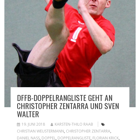
DFFB-DOPPELRANGLISTE GEHT AN
CHRISTOPHER ZENTARRA UND SVEN
WALTER
19. JUNI 2018
KARSTEN-THILO RAAB
CHRISTIAN WEUSTERMANN
,
CHRISTOPHER ZENTARRA
,
DANIEL NASS
,
DOPPEL
,
DOPPELRANGLISTE
,
FLORIAN KRICK
,