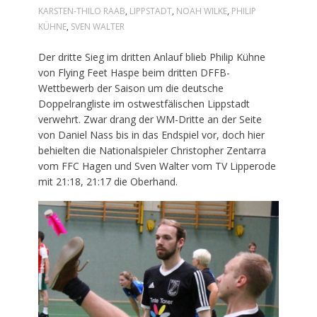
KARSTEN-THILO RAAB
,
LIPPSTADT
,
NOAH WILKE
,
PHILIP
KÜHNE
,
SVEN WALTER
Der dritte Sieg im dritten Anlauf blieb Philip Kühne
von Flying Feet Haspe beim dritten DFFB-
Wettbewerb der Saison um die deutsche
Doppelrangliste im ostwestfälischen Lippstadt
verwehrt. Zwar drang der WM-Dritte an der Seite
von Daniel Nass bis in das Endspiel vor, doch hier
behielten die Nationalspieler Christopher Zentarra
vom FFC Hagen und Sven Walter vom TV Lipperode
mit 21:18, 21:17 die Oberhand.