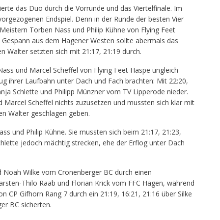
erte das Duo durch die Vorrunde und das Viertelfinale. Im
vorgezogenen Endspiel. Denn in der Runde der besten Vier
Meistern Torben Nass und Philip Kühne von Flying Feet
s Gespann aus dem Hagener Westen sollte abermals das
 Walter setzten sich mit 21:17, 21:19 durch.
Nass und Marcel Scheffel von Flying Feet Haspe ungleich
zug ihrer Laufbahn unter Dach und Fach brachten: Mit 22:20,
ja Schlette und Philipp Münzner vom TV Lipperode nieder.
 Marcel Scheffel nichts zuzusetzen und mussten sich klar mit
en Walter geschlagen geben.
Nass und Philip Kühne. Sie mussten sich beim 21:17, 21:23,
hlette jedoch mächtig strecken, ehe der Erflog unter Dach
nd Noah Wilke vom Cronenberger BC durch einen
Karsten-Thilo Raab und Florian Krick vom FFC Hagen, während
 CP Gifhorn Rang 7 durch ein 21:19, 16:21, 21:16 über Silke
r BC sicherten.