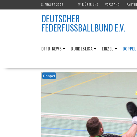
Skip
8. AUGUST 2026
WIR ÜBER UNS
VORSTAND
PARTN
to
DEUTSCHER
content
FEDERFUSSBALLBUND E.V.
DFFB-NEWS
BUNDESLIGA
EINZEL
DOPPEL
Doppel