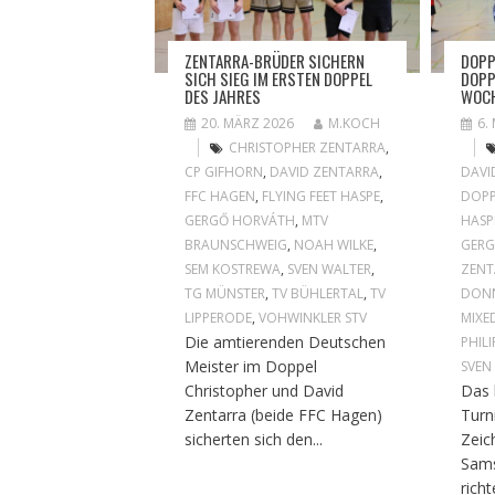
ZENTARRA-BRÜDER SICHERN
DOPP
SICH SIEG IM ERSTEN DOPPEL
DOPP
DES JAHRES
WOCH
20. MÄRZ 2026
M.KOCH
6.
CHRISTOPHER ZENTARRA
,
CP GIFHORN
,
DAVID ZENTARRA
,
DAVI
FFC HAGEN
,
FLYING FEET HASPE
,
DOPP
GERGŐ HORVÁTH
,
MTV
HASP
BRAUNSCHWEIG
,
NOAH WILKE
,
GER
SEM KOSTREWA
,
SVEN WALTER
,
ZENT
TG MÜNSTER
,
TV BÜHLERTAL
,
TV
DONN
LIPPERODE
,
VOHWINKLER STV
MIXE
Die amtierenden Deutschen
PHIL
Meister im Doppel
SVEN
Christopher und David
Das
Zentarra (beide FFC Hagen)
Turn
sicherten sich den...
Zeic
Sams
richt