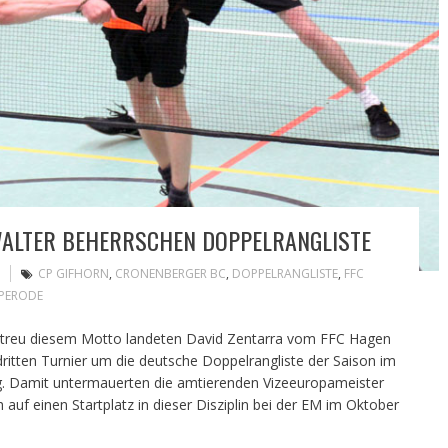
WALTER BEHERRSCHEN DOPPELRANGLISTE
CP GIFHORN
,
CRONENBERGER BC
,
DOPPELRANGLISTE
,
FFC
PPERODE
 getreu diesem Motto landeten David Zentarra vom FFC Hagen
itten Turnier um die deutsche Doppelrangliste der Saison im
eg. Damit untermauerten die amtierenden Vizeeuropameister
auf einen Startplatz in dieser Disziplin bei der EM im Oktober