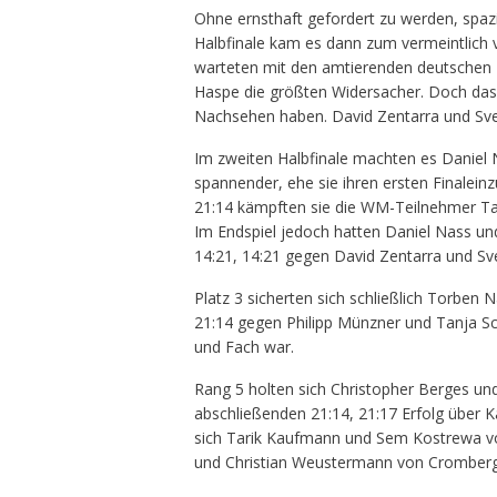
Ohne ernsthaft gefordert zu werden, spazi
Halbfinale kam es dann zum vermeintlich 
warteten mit den amtierenden deutschen 
Haspe die größten Widersacher. Doch da
Nachsehen haben. David Zentarra und Sven
Im zweiten Halbfinale machten es Daniel 
spannender, ehe sie ihren ersten Finalein
21:14 kämpften sie die WM-Teilnehmer Tan
Im Endspiel jedoch hatten Daniel Nass und
14:21, 14:21 gegen David Zentarra und Sv
Platz 3 sicherten sich schließlich Torben 
21:14 gegen Philipp Münzner und Tanja Sc
und Fach war.
Rang 5 holten sich Christopher Berges u
abschließenden 21:14, 21:17 Erfolg über 
sich Tarik Kaufmann und Sem Kostrewa von
und Christian Weustermann von Cromberge