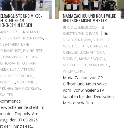
ELRANGLISTE UND MIXED-
MARIA ZACHOU UND NOAH WILKE
EL STEIGEN AM
DEUTSCHE MIXED-MEISTER
ENENDEN IN HAGEN
4. DEZEMBER 2025
 MÄRZ 2026
M.KOCH
KARSTEN-THILO RAAB
CHRISTOPHER ZENTARRA
,
DAVID ZENTARRA
,
DEUTSCHE
D ZENTARRA
,
DFFB-
MEISTERSCHAFT
,
FRANZISKA
ELRANGLISTE
,
FLYING FEET
OBERLIES
,
LUCIA VITTORIA
E
,
FRANZISKA OBERLIES
,
DONNICI
,
MARIA ZACHOU
,
GŐ HORVÁTH
,
KATHRIN
MIXED-DOPPEL
,
NOAH WILKE
,
ARRA
,
LUCIA VITTORIA
PHILIP KÜHNE
ICI
,
MARIA ZACHOU
,
Maria Zachou von CP
D-DOPPEL
,
NOAH WILKE
,
Gifhorn und Noah Wilke
IP KÜHNE
,
SEM KOSTREWA
,
vom Vohwinkeler STV
 WALTER
konnten bei den Deutschen
 kommende
Meisterschaften...
ierwochenende steht im
hen des Doppels. Am
tag, den 07.03.2026
et der Flying Feet...