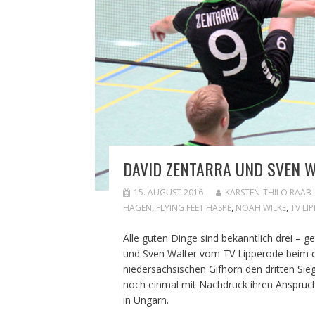
DAVID ZENTARRA UND SVEN 
15. AUGUST 2016
KARSTEN-THILO RAAB
HAGEN
,
FLYING FEET HASPE
,
NOAH WILKE
,
TV LI
Alle guten Dinge sind bekanntlich drei –
und Sven Walter vom TV Lipperode beim dr
niedersächsischen Gifhorn den dritten Si
noch einmal mit Nachdruck ihren Anspruch 
in Ungarn.