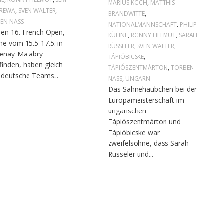
MARIUS KOCH
,
MATTHIS
TREWA
,
SVEN WALTER
,
BRANDWITTE
,
EN NASS
NATIONALMANNSCHAFT
,
PHILIP
den 16. French Open,
KÜHNE
,
RONNY HELMUT
,
SARAH
he vom 15.5-17.5. in
RÜSSELER
,
SVEN WALTER
,
enay-Malabry
TÁPIÓBICSKE
,
tfinden, haben gleich
TÁPIÓSZENTMÁRTON
,
TORBEN
 deutsche Teams...
NASS
,
UNGARN
Das Sahnehäubchen bei der
Europameisterschaft im
ungarischen
Tápiószentmárton und
Tápióbicske war
zweifelsohne, dass Sarah
Rüsseler und...