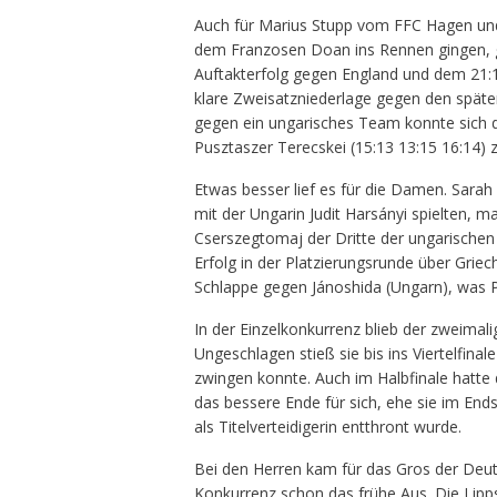
Auch für Marius Stupp vom FFC Hagen und
dem Franzosen Doan ins Rennen gingen, ga
Auftakterfolg gegen England und dem 21:13
klare Zweisatzniederlage gegen den später
gegen ein ungarisches Team konnte sich d
Pusztaszer Terecskei (15:13 13:15 16:14) 
Etwas besser lief es für die Damen. Sara
mit der Ungarin Judit Harsányi spielten, ma
Cserszegtomaj der Dritte der ungarischen 
Erfolg in der Platzierungsrunde über Griec
Schlappe gegen Jánoshida (Ungarn), was 
In der Einzelkonkurrenz blieb der zweimalig
Ungeschlagen stieß sie bis ins Viertelfinal
zwingen konnte. Auch im Halbfinale hatte 
das bessere Ende für sich, ehe sie im End
als Titelverteidigerin entthront wurde.
Bei den Herren kam für das Gros der Deu
Konkurrenz schon das frühe Aus. Die Lip