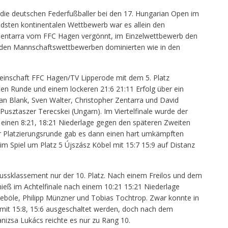
die deutschen Federfußballer bei den 17. Hungarian Open im
dsten kontinentalen Wettbewerb war es allein den
 Zentarra vom FFC Hagen vergönnt, im Einzelwettbewerb den
n den Mannschaftswettbewerben dominierten wie in den
einschaft FFC Hagen/TV Lipperode mit dem 5. Platz
ten Runde und einem lockeren 21:6 21:11 Erfolg über ein
n Blank, Sven Walter, Christopher Zentarra und David
Pusztaszer Terecskei (Ungarn). Im Viertelfinale wurde der
 einen 8:21, 18:21 Niederlage gegen den späteren Zweiten
r Platzierungsrunde gab es dann einen hart umkämpften
im Spiel um Platz 5 Újszász Köbel mit 15:7 15:9 auf Distanz
ussklassement nur der 10. Platz. Nach einem Freilos und dem
 hieß im Achtelfinale nach einem 10:21 15:21 Niederlage
eböle, Philipp Münzner und Tobias Tochtrop. Zwar konnte in
 mit 15:8, 15:6 ausgeschaltet werden, doch nach dem
izsa Lukács reichte es nur zu Rang 10.