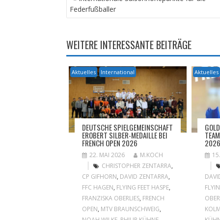
Federfußballer
WEITERE INTERESSANTE BEITRÄGE
Aktuelles
International
Aktuelles
DEUTSCHE SPIELGEMEINSCHAFT
GOLD
EROBERT SILBER-MEDAILLE BEI
TEAM
FRENCH OPEN 2026
202
22. MAI 2026
M.KOCH
15
CHRISTOPHER ZENTARRA
,
CP GIFHORN
,
DAVID ZENTARRA
,
DAVI
FFC HAGEN
,
FLYING FEET HASPE
,
FLYI
FRANZISKA OBERLIES
,
FRENCH
OBER
OPEN
,
MTV BRAUNSCHWEIG
,
KOLM
NOAH WILKE
,
PHILIP KÜHNE
,
KÜH