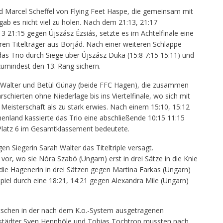
 Marcel Scheffel von Flying Feet Haspe, die gemeinsam mit
b es nicht viel zu holen. Nach dem 21:13, 21:17
 21:15 gegen Újszász Ézsiás, setzte es im Achtelfinale eine
en Titelträger aus Borjád. Nach einer weiteren Schlappe
as Trio durch Siege über Újszász Duka (15:8 7:15 15:11) und
zumindest den 13. Rang sichern.
h Walter und Betül Günay (beide FFC Hagen), die zusammen
rschierten ohne Niederlage bis ins Viertelfinale, wo sich mit
Meisterschaft als zu stark erwies. Nach einem 15:10, 15:12
henland kassierte das Trio eine abschließende 10:15 11:15
Platz 6 im Gesamtklassement bedeutete.
en Siegerin Sarah Walter das Titeltriple versagt.
e vor, wo sie Nóra Szabó (Ungarn) erst in drei Sätze in die Knie
die Hagenerin in drei Sätzen gegen Martina Farkas (Ungarn)
spiel durch eine 18:21, 14:21 gegen Alexandra Mile (Ungarn)
tschen in der nach dem K.o.-System ausgetragenen
pstädter Sven Hennböle und Tobias Tochtrop mussten nach