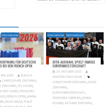
International
International
Nationalteam
HOFFNUNG FÜR DEUTSCHE
DFFB-AUSWAHL SPIELT FAMOSE
S BEI DEN FRENCH OPEN
EUROPAMEISTERSCHAFT
6
29. OKTOBER 2025
. MAI 2026
M.KOCH
KARSTEN-THILO RAAB
CHRISTOPHER ZENTARRA
,
CHRISTOPHER ZENTARRA
,
DAVID
D ZENTARRA
,
FFC HAGEN
,
ZENTARRA
,
NG FEET HASPE
,
FRANZISKA
EUROPAMEISTERSCHAFT
,
LIES
,
FRENCH OPEN
,
JANINA
FRANZISKA OBERLIES
,
JANINA
ER
,
NOAH WILKE
,
PHILIP
KOLMER
,
KATHRIN ZENTARRA
,
NE
,
RONNY HELMUT
,
SEM