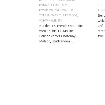
RONNY HELMUT
,
SEM
KOS
KOSTREWA
,
SVEN WALTER
,
TORB
Bei 
TORBEN NASS
,
TV LIPPERODE
,
welc
VOHWINKLER STV
Bei den 16. French Open, die
Chât
vom 15. bis 17. Mai im
stat
Pariser Vorort Châtenay-
zwei
Malabry stattfanden,...