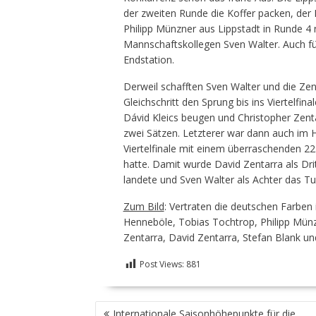
der zweiten Runde die Koffer packen, der 
Philipp Münzner aus Lippstadt in Runde 4 
Mannschaftskollegen Sven Walter. Auch f
Endstation.
Derweil schafften Sven Walter und die Zen
Gleichschritt den Sprung bis ins Viertelfi
Dávid Kleics beugen und Christopher Zent
zwei Sätzen. Letzterer war dann auch im 
Viertelfinale mit einem überraschenden 22:
hatte. Damit wurde David Zentarra als Dri
landete und Sven Walter als Achter das Tu
Zum Bild
: Vertraten die deutschen Farben 
Henneböle, Tobias Tochtrop, Philipp Münzne
Zentarra, David Zentarra, Stefan Blank un
Post Views:
881
BEITRAGSNAVIGATION
Internationale Saisonhöhepunkte für die