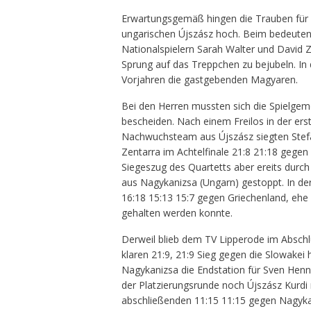
Erwartungsgemäß hingen die Trauben für 
ungarischen Újszász hoch. Beim bedeuten
Nationalspielern Sarah Walter und David
Sprung auf das Treppchen zu bejubeln. I
Vorjahren die gastgebenden Magyaren.
Bei den Herren mussten sich die Spielgem
bescheiden. Nach einem Freilos in der ers
Nachwuchsteam aus Újszász siegten Stefa
Zentarra im Achtelfinale 21:8 21:18 gegen 
Siegeszug des Quartetts aber ereits durch
aus Nagykanizsa (Ungarn) gestoppt. In de
16:18 15:13 15:7 gegen Griechenland, ehe 
gehalten werden konnte.
Derweil blieb dem TV Lipperode im Abschl
klaren 21:9, 21:9 Sieg gegen die Slowakei
Nagykanizsa die Endstation für Sven Henn
der Platzierungsrunde noch Újszász Kurdi
abschließenden 11:15 11:15 gegen Nagykan