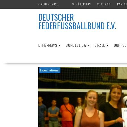
Skip
7. AUGUST 2026
WIR ÜBER UNS
VORSTAND
PARTN
to
DEUTSCHER
content
FEDERFUSSBALLBUND E.V.
DFFB-NEWS
BUNDESLIGA
EINZEL
DOPPEL
International