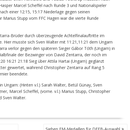
Hasper Marcel Scheffel nach Runde 3 und Nationalspieler
nach einer 12:15, 15:17 Niederlage gegen seinen
ür Marius Stupp vom FFC Hagen war die vierte Runde
tarra-Brüder durch überzeugende Achtelfinalauftritte im
nale. Hier musste sich Sven Walter mit 11:21,11:21 dem Ungarn
arra verlor gegen den späteren Sieger Gábor Tóth (Ungarn) in
Halbfinale der Bezwinger von David Zentarra, der noch im
20 16:21 21:18 Sieg über Attila Hartai (Ungarn) geglänzt
tter gewertet, während Christopher Zentarra auf Rang 5
rnier beendete.
in Ungarn: (Hinten v.l.) Sarah Walter, Betül Günay, Sven
r, Marcel Scheffel, (vorne. v.l.) Marius Stupp, Christopher
d Sven Walter.
Sieben EM-Medaillen für DFFB-Auswahl