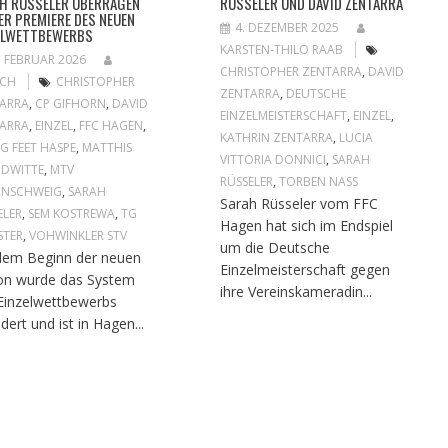
H RÜSSELER ÜBERRAGEN
RÜSSELER UND DAVID ZENTARRA
DER PREMIERE DES NEUEN
4. DEZEMBER 2025
ELWETTBEWERBS
KARSTEN-THILO RAAB
. FEBRUAR 2026
CHRISTOPHER ZENTARRA
,
DAVID
OCH
CHRISTOPHER
ZENTARRA
,
DEUTSCHE
ARRA
,
CP GIFHORN
,
DAVID
EINZELMEISTERSCHAFT
,
EINZEL
,
ARRA
,
EINZEL
,
FFC HAGEN
,
KATHRIN ZENTARRA
,
LUCIA
NG FEET HASPE
,
MATTHIS
VITTORIA DONNICI
,
SARAH
DWITTE
,
MTV
RÜSSELER
,
TORBEN NASS
UNSCHWEIG
,
SARAH
Sarah Rüsseler vom FFC
ELER
,
SEM KOSTREWA
,
TG
Hagen hat sich im Endspiel
STER
,
VOHWINKLER STV
um die Deutsche
dem Beginn der neuen
Einzelmeisterschaft gegen
on wurde das System
ihre Vereinskameradin...
Einzelwettbewerbs
dert und ist in Hagen...