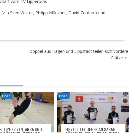
Scharf vom TV Lipperode.
: (v.l.) Sven Walter, Philipp Münzner, David Zentarra und
Doppel aus Hagen und Lippstadt teilen sich vordere
Plätze
Einzel
Einzel
STOPHER ZENTARRA UND
EINZELTITEL GEHEN AN SARAH