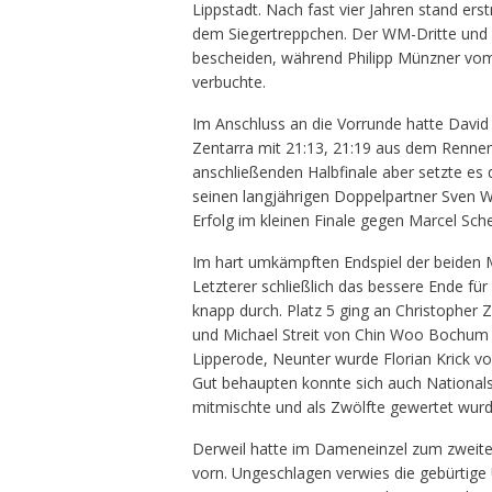
Lippstadt. Nach fast vier Jahren stand e
dem Siegertreppchen. Der WM-Dritte und V
bescheiden, während Philipp Münzner vom
verbuchte.
Im Anschluss an die Vorrunde hatte David 
Zentarra mit 21:13, 21:19 aus dem Rennen 
anschließenden Halbfinale aber setzte es
seinen langjährigen Doppelpartner Sven W
Erfolg im kleinen Finale gegen Marcel Sch
Im hart umkämpften Endspiel der beiden 
Letzterer schließlich das bessere Ende für 
knapp durch. Platz 5 ging an Christopher Z
und Michael Streit von Chin Woo Bochum a
Lipperode, Neunter wurde Florian Krick
Gut behaupten konnte sich auch Nationalsp
mitmischte und als Zwölfte gewertet wurd
Derweil hatte im Dameneinzel zum zweite
vorn. Ungeschlagen verwies die gebürtige