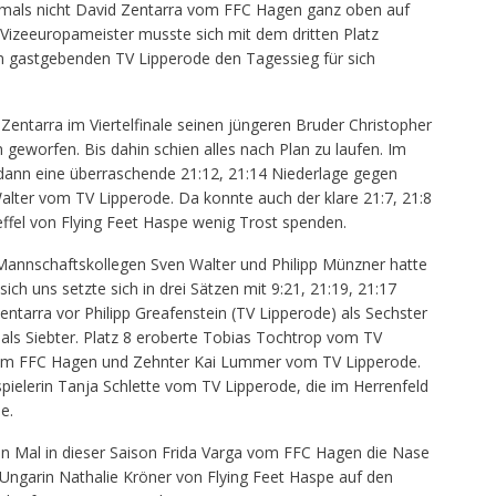
rstmals nicht David Zentarra vom FFC Hagen ganz oben auf
izeeuropameister musste sich mit dem dritten Platz
 gastgebenden TV Lipperode den Tagessieg für sich
Zentarra im Viertelfinale seinen jüngeren Bruder Christopher
geworfen. Bis dahin schien alles nach Plan zu laufen. Im
 dann eine überraschende 21:12, 21:14 Niederlage gegen
alter vom TV Lipperode. Da konnte auch der klare 21:7, 21:8
effel von Flying Feet Haspe wenig Trost spenden.
Mannschaftskollegen Sven Walter und Philipp Münzner hatte
sich uns setzte sich in drei Sätzen mit 9:21, 21:19, 21:17
entarra vor Philipp Greafenstein (TV Lipperode) als Sechster
ls Siebter. Platz 8 eroberte Tobias Tochtrop vom TV
 vom FFC Hagen und Zehnter Kai Lummer vom TV Lipperode.
ielerin Tanja Schlette vom TV Lipperode, die im Herrenfeld
e.
n Mal in dieser Saison Frida Varga vom FFC Hagen die Nase
 Ungarin Nathalie Kröner von Flying Feet Haspe auf den