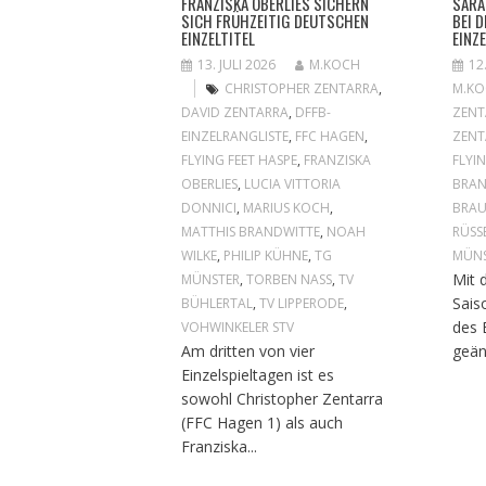
FRANZISKA OBERLIES SICHERN
SARA
SICH FRÜHZEITIG DEUTSCHEN
BEI 
EINZELTITEL
EINZ
13. JULI 2026
M.KOCH
12
CHRISTOPHER ZENTARRA
,
M.K
DAVID ZENTARRA
,
DFFB-
ZENT
EINZELRANGLISTE
,
FFC HAGEN
,
ZENT
FLYING FEET HASPE
,
FRANZISKA
FLYI
OBERLIES
,
LUCIA VITTORIA
BRAN
DONNICI
,
MARIUS KOCH
,
BRA
MATTHIS BRANDWITTE
,
NOAH
RÜSS
WILKE
,
PHILIP KÜHNE
,
TG
MÜN
Mit 
MÜNSTER
,
TORBEN NASS
,
TV
Sais
BÜHLERTAL
,
TV LIPPERODE
,
des 
VOHWINKELER STV
Am dritten von vier
geän
Einzelspieltagen ist es
sowohl Christopher Zentarra
(FFC Hagen 1) als auch
Franziska...