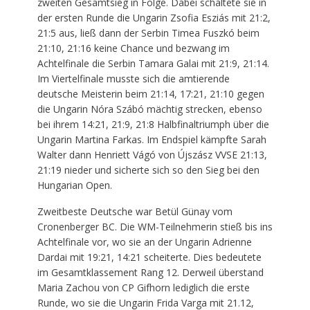
zweiten Gesamtsieg in Folge. Dabei schaltete sie in
der ersten Runde die Ungarin Zsofia Esziás mit 21:2,
21:5 aus, ließ dann der Serbin Timea Fuszkó beim
21:10, 21:16 keine Chance und bezwang im
Achtelfinale die Serbin Tamara Galai mit 21:9, 21:14.
Im Viertelfinale musste sich die amtierende
deutsche Meisterin beim 21:14, 17:21, 21:10 gegen
die Ungarin Nóra Szábó mächtig strecken, ebenso
bei ihrem 14:21, 21:9, 21:8 Halbfinaltriumph über die
Ungarin Martina Farkas. Im Endspiel kämpfte Sarah
Walter dann Henriett Vágó von Újszász VVSE 21:13,
21:19 nieder und sicherte sich so den Sieg bei den
Hungarian Open.
Zweitbeste Deutsche war Betül Günay vom
Cronenberger BC. Die WM-Teilnehmerin stieß bis ins
Achtelfinale vor, wo sie an der Ungarin Adrienne
Dardai mit 19:21, 14:21 scheiterte. Dies bedeutete
im Gesamtklassement Rang 12. Derweil überstand
Maria Zachou von CP Gifhorn lediglich die erste
Runde, wo sie die Ungarin Frida Varga mit 21.12,