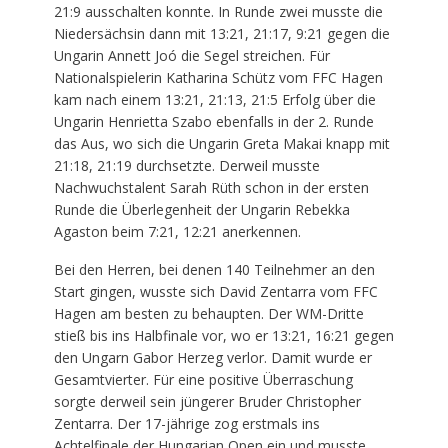
21:9 ausschalten konnte. In Runde zwei musste die
Niedersächsin dann mit 13:21, 21:17, 9:21 gegen die
Ungarin Annett Joó die Segel streichen. Für
Nationalspielerin Katharina Schütz vom FFC Hagen
kam nach einem 13:21, 21:13, 21:5 Erfolg über die
Ungarin Henrietta Szabo ebenfalls in der 2. Runde
das Aus, wo sich die Ungarin Greta Makai knapp mit
21:18, 21:19 durchsetzte. Derweil musste
Nachwuchstalent Sarah Rüth schon in der ersten
Runde die Überlegenheit der Ungarin Rebekka
Agaston beim 7:21, 12:21 anerkennen.
Bei den Herren, bei denen 140 Teilnehmer an den
Start gingen, wusste sich David Zentarra vom FFC
Hagen am besten zu behaupten. Der WM-Dritte
stieß bis ins Halbfinale vor, wo er 13:21, 16:21 gegen
den Ungarn Gabor Herzeg verlor. Damit wurde er
Gesamtvierter. Für eine positive Überraschung
sorgte derweil sein jüngerer Bruder Christopher
Zentarra. Der 17-jährige zog erstmals ins
Achtelfinale der Hungarian Open ein und musste