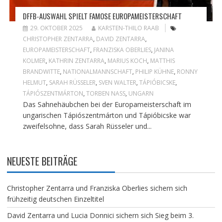
DFFB-AUSWAHL SPIELT FAMOSE EUROPAMEISTERSCHAFT
29. OKTOBER 2025
KARSTEN-THILO RAAB
CHRISTOPHER ZENTARRA
,
DAVID ZENTARRA
,
EUROPAMEISTERSCHAFT
,
FRANZISKA OBERLIES
,
JANINA
KOLMER
,
KATHRIN ZENTARRA
,
MARIUS KOCH
,
MATTHIS
BRANDWITTE
,
NATIONALMANNSCHAFT
,
PHILIP KÜHNE
,
RONNY
HELMUT
,
SARAH RÜSSELER
,
SVEN WALTER
,
TÁPIÓBICSKE
,
TÁPIÓSZENTMÁRTON
,
TORBEN NASS
,
UNGARN
Das Sahnehäubchen bei der Europameisterschaft im
ungarischen Tápiószentmárton und Tápióbicske war
zweifelsohne, dass Sarah Rüsseler und...
NEUESTE BEITRÄGE
Christopher Zentarra und Franziska Oberlies sichern sich
frühzeitig deutschen Einzeltitel
David Zentarra und Lucia Donnici sichern sich Sieg beim 3.