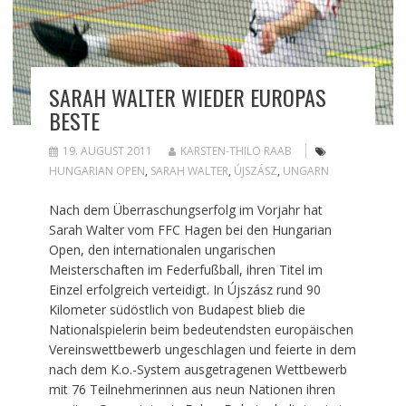
SARAH WALTER WIEDER EUROPAS
BESTE
19. AUGUST 2011
KARSTEN-THILO RAAB
HUNGARIAN OPEN
,
SARAH WALTER
,
ÚJSZÁSZ
,
UNGARN
Nach dem Überraschungserfolg im Vorjahr hat
Sarah Walter vom FFC Hagen bei den Hungarian
Open, den internationalen ungarischen
Meisterschaften im Federfußball, ihren Titel im
Einzel erfolgreich verteidigt. In Újszász rund 90
Kilometer südöstlich von Budapest blieb die
Nationalspielerin beim bedeutendsten europäischen
Vereinswettbewerb ungeschlagen und feierte in dem
nach dem K.o.-System ausgetragenen Wettbewerb
mit 76 Teilnehmerinnen aus neun Nationen ihren