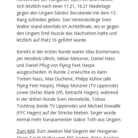
sich letztlich nach einer 11:21, 16:21 Niederlage
gegen den Ungarn Sándor Becskereki mit dem 13.
Rang zufrieden geben. Sein Vereinskollege Sven
Walter stand ebenfalls im Achtelfinale, wo er gegen
den Ungarn Emil Huzsár das Nachsehen hatte und
letztlich auf Platz 16 geführt wurde.
Bereits in der ersten Runde waren Max Bornemann,
Jan Hendrick Ullrich, Niklas Meissner, Daniel Nass
und Daniel Pflug von Flying Feet Haspe
ausgeschieden. In Runde 2 erwischte es dann
Torben Nass, Max Duchene, Philipp Kühne (alle
Flying Feet Haspe), Philipp Münzner (TV Lipperode)
sowie Stefan Blank (VfL Eintracht Hagen), während
in der dritten Runde Sven Henneböle, Tobias
Tochtrop (beide TV Lipperode) und Michael Kowallik
(FFC Hagen) auf der Strecke blieben. Sieger wurde
einmal mehr Europameister Gabor Toth aus Ungarn.
Zum Bild
: Zum zweiten Mal Siegerin der Hungarian
Open: Sarah Walter vom FFC Hagen. (Foto: Karsten-