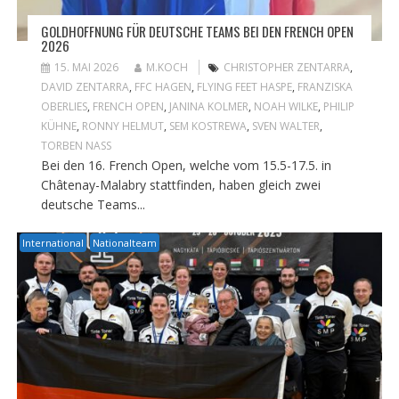
GOLDHOFFNUNG FÜR DEUTSCHE TEAMS BEI DEN FRENCH OPEN
2026
15. MAI 2026
M.KOCH
CHRISTOPHER ZENTARRA
,
DAVID ZENTARRA
,
FFC HAGEN
,
FLYING FEET HASPE
,
FRANZISKA
OBERLIES
,
FRENCH OPEN
,
JANINA KOLMER
,
NOAH WILKE
,
PHILIP
KÜHNE
,
RONNY HELMUT
,
SEM KOSTREWA
,
SVEN WALTER
,
TORBEN NASS
Bei den 16. French Open, welche vom 15.5-17.5. in
Châtenay-Malabry stattfinden, haben gleich zwei
deutsche Teams...
International
Nationalteam