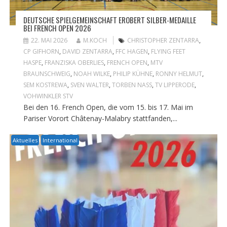
DEUTSCHE SPIELGEMEINSCHAFT EROBERT SILBER-MEDAILLE
BEI FRENCH OPEN 2026
22. MAI 2026
M.KOCH
CHRISTOPHER ZENTARRA
,
CP GIFHORN
,
DAVID ZENTARRA
,
FFC HAGEN
,
FLYING FEET
HASPE
,
FRANZISKA OBERLIES
,
FRENCH OPEN
,
MTV
BRAUNSCHWEIG
,
NOAH WILKE
,
PHILIP KÜHNE
,
RONNY HELMUT
,
SEM KOSTREWA
,
SVEN WALTER
,
TORBEN NASS
,
TV LIPPERODE
,
VOHWINKLER STV
Bei den 16. French Open, die vom 15. bis 17. Mai im
Pariser Vorort Châtenay-Malabry stattfanden,...
Aktuelles
International