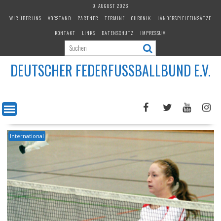
Skip
9. AUGUST 2026
to
WIR ÜBER UNS
VORSTAND
PARTNER
TERMINE
CHRONIK
LÄNDERSPIELEEINSÄTZE
content
KONTAKT
LINKS
DATENSCHUTZ
IMPRESSUM
DEUTSCHER FEDERFUSSBALLBUND E.V.
International