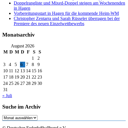
Doppelrangliste und Mixed-Doppel steigen am Wochenenden
in Hagen
Vorbereitungsstart in Hagen für die kommende Heim-WM
Christopher Zentarra und Sarah Rüsseler überragen bei der
Premiere des neuen Einzelwettbewerbs
Monatsarchiv
August 2026
M
D
M
D
F
S
S
1
2
3
4
5
6
7
8
9
10
11
12
13
14
15
16
17
18
19
20
21
22
23
24
25
26
27
28
29
30
31
« Juli
Suche im Archiv
Suche
im
Archiv
© Deutscher Federfußballbund e.V.