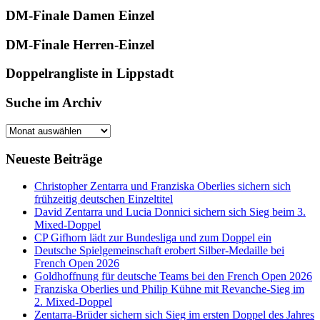
DM-Finale Damen Einzel
DM-Finale Herren-Einzel
Doppelrangliste in Lippstadt
Suche im Archiv
Suche
im
Archiv
Neueste Beiträge
Christopher Zentarra und Franziska Oberlies sichern sich
frühzeitig deutschen Einzeltitel
David Zentarra und Lucia Donnici sichern sich Sieg beim 3.
Mixed-Doppel
CP Gifhorn lädt zur Bundesliga und zum Doppel ein
Deutsche Spielgemeinschaft erobert Silber-Medaille bei
French Open 2026
Goldhoffnung für deutsche Teams bei den French Open 2026
Franziska Oberlies und Philip Kühne mit Revanche-Sieg im
2. Mixed-Doppel
Zentarra-Brüder sichern sich Sieg im ersten Doppel des Jahres