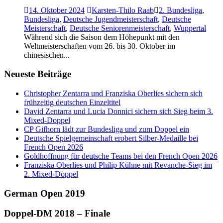
14. Oktober 2024
Karsten-Thilo Raab
2. Bundesliga
,
Bundesliga
,
Deutsche Jugendmeisterschaft
,
Deutsche
Meisterschaft
,
Deutsche Seniorenmeisterschaft
,
Wuppertal
Während sich die Saison dem Höhepunkt mit den
Weltmeisterschaften vom 26. bis 30. Oktober im
chinesischen...
Neueste Beiträge
Christopher Zentarra und Franziska Oberlies sichern sich
frühzeitig deutschen Einzeltitel
David Zentarra und Lucia Donnici sichern sich Sieg beim 3.
Mixed-Doppel
CP Gifhorn lädt zur Bundesliga und zum Doppel ein
Deutsche Spielgemeinschaft erobert Silber-Medaille bei
French Open 2026
Goldhoffnung für deutsche Teams bei den French Open 2026
Franziska Oberlies und Philip Kühne mit Revanche-Sieg im
2. Mixed-Doppel
German Open 2019
Doppel-DM 2018 – Finale