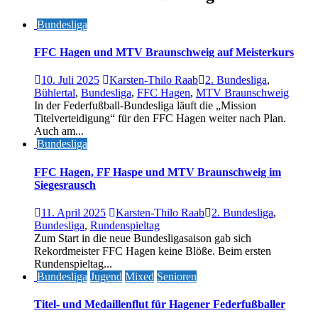
Bundesliga
FFC Hagen und MTV Braunschweig auf Meisterkurs
10. Juli 2025
Karsten-Thilo Raab
2. Bundesliga
,
Bühlertal
,
Bundesliga
,
FFC Hagen
,
MTV Braunschweig
In der Federfußball-Bundesliga läuft die „Mission
Titelverteidigung“ für den FFC Hagen weiter nach Plan.
Auch am...
Bundesliga
FFC Hagen, FF Haspe und MTV Braunschweig im
Siegesrausch
11. April 2025
Karsten-Thilo Raab
2. Bundesliga
,
Bundesliga
,
Rundenspieltag
Zum Start in die neue Bundesligasaison gab sich
Rekordmeister FFC Hagen keine Blöße. Beim ersten
Rundenspieltag...
Bundesliga
Jugend
Mixed
Senioren
Titel- und Medaillenflut für Hagener Federfußballer