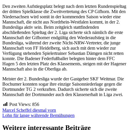
Den zweiten Aufstiegsplatz belegt nach dem letzten Rundenspieltag
der dritten Spielklasse die Zweitvertretung des CP Gifhorn. Mit den
Niedersachsen wird somit in der kommenden Saison wieder eine
Mannschaft, die nicht aus Nordrhein-Westfalen kommt, in der 2.
Bundesliga aktiv sein. Beim zeitgleich stattfindenden
abschließenden Spieltag der 2. Liga sicherte sich nämlich die erste
Mannschaft der Gifhorner endgültig den Wiederaufstieg in die
Bundesliga, während der zweite Nicht-NRW-Vertreter, die junge
Mannschaft von FF Heidelberg, sich auch mit dem wieder zur
Verfügung stehenden Spielertrainer Sebastian Dämgen nicht retten
konnte. Die Badener Federfußballer belegten hinter dem FFC
Hagen 5 den letzten Platz des Klassements, steigen mit der Hagener
Mannschaft also in die Oberliga ab.
Meister der 2. Bundesliga wurde der Gastgeber SKF Weitmar. Die
Bochumer konnten sogar ihre einzige Saisonniederlage gegen die
Dortmunder TG 2 verkraften. Dadurch sicherte sich die zweite
Mannschaft der Dortmunder auch den Klassenerhalt in Liga zwei.
Post Views:
856
Beitragsnavigation
Marcel Scheffel diesmal vorn
Lohn für lange währende Bemühungen
Weitere interessante Beiträge