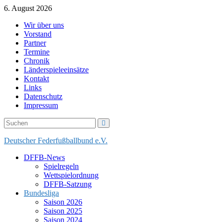
Skip
6. August 2026
to
Wir über uns
content
Vorstand
Partner
Termine
Chronik
Länderspieleeinsätze
Kontakt
Links
Datenschutz
Impressum
Deutscher Federfußballbund e.V.
DFFB-News
Spielregeln
Wettspielordnung
DFFB-Satzung
Bundesliga
Saison 2026
Saison 2025
Saison 2024