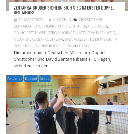
ZENTARRA-BRÜDER SICHERN SICH SIEG IM ERSTEN DOPPEL
DES JAHRES
20. MÄRZ 2026
M.KOCH
CHRISTOPHER
ZENTARRA
,
CP GIFHORN
,
DAVID ZENTARRA
,
FFC HAGEN
,
FLYING FEET HASPE
,
GERGŐ HORVÁTH
,
MTV BRAUNSCHWEIG
,
NOAH WILKE
,
SEM KOSTREWA
,
SVEN WALTER
,
TG MÜNSTER
,
TV
BÜHLERTAL
,
TV LIPPERODE
,
VOHWINKLER STV
Die amtierenden Deutschen Meister im Doppel
Christopher und David Zentarra (beide FFC Hagen)
sicherten sich den...
Aktuelles
Doppel
Mixed