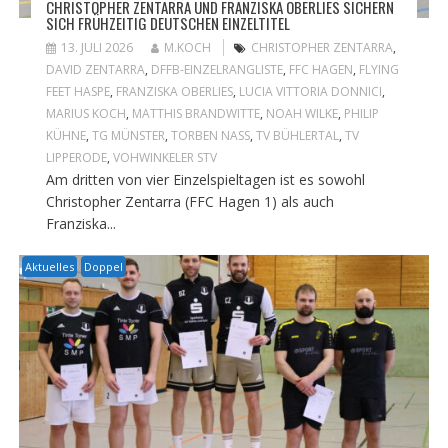
CHRISTOPHER ZENTARRA UND FRANZISKA OBERLIES SICHERN
SICH FRÜHZEITIG DEUTSCHEN EINZELTITEL
13. JULI 2026
M.KOCH
CHRISTOPHER ZENTARRA
,
DAVID ZENTARRA
,
DFFB-EINZELRANGLISTE
,
FFC HAGEN
,
FLYING
FEET HASPE
,
FRANZISKA OBERLIES
,
LUCIA VITTORIA DONNICI
,
MARIUS KOCH
,
MATTHIS BRANDWITTE
,
NOAH WILKE
,
PHILIP
KÜHNE
,
TG MÜNSTER
,
TORBEN NASS
,
TV BÜHLERTAL
,
TV
LIPPERODE
,
VOHWINKELER STV
Am dritten von vier Einzelspieltagen ist es sowohl
Christopher Zentarra (FFC Hagen 1) als auch
Franziska...
Aktuelles
Doppel