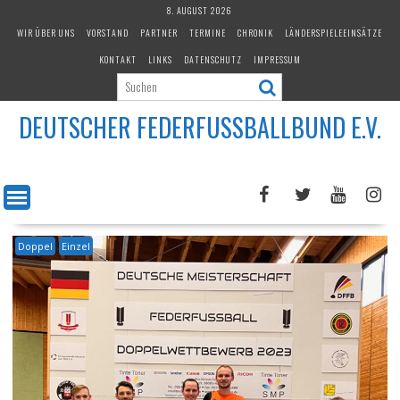
Skip
8. AUGUST 2026
to
WIR ÜBER UNS
VORSTAND
PARTNER
TERMINE
CHRONIK
LÄNDERSPIELEEINSÄTZE
content
KONTAKT
LINKS
DATENSCHUTZ
IMPRESSUM
DEUTSCHER FEDERFUSSBALLBUND E.V.
Doppel
Einzel