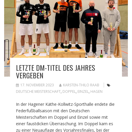
LETZTE DM-TITEL DES JAHRES
VERGEBEN
17. NOVEMBER 2023
KARSTEN-THILO RAAB
DEUTSCHE MEISTERSCHAFT
,
DOPPEL
,
EINZEL
,
HAGEN
In der Hagener Käthe-Kollwitz-Sporthalle endete die
Federfußballsaison mit den Deutschen
Meisterschaften im Doppel und Einzel sowie mit
einer faustdicken Überraschung. Im Doppel kam es
zu einer Neuauflage des Vorjahresfinales, bei der