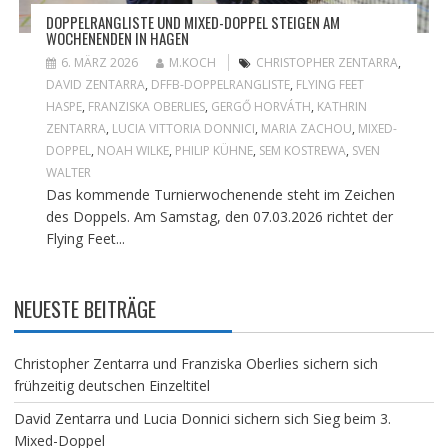
DOPPELRANGLISTE UND MIXED-DOPPEL STEIGEN AM
WOCHENENDEN IN HAGEN
6. MÄRZ 2026
M.KOCH
CHRISTOPHER ZENTARRA
,
DAVID ZENTARRA
,
DFFB-DOPPELRANGLISTE
,
FLYING FEET
HASPE
,
FRANZISKA OBERLIES
,
GERGŐ HORVÁTH
,
KATHRIN
ZENTARRA
,
LUCIA VITTORIA DONNICI
,
MARIA ZACHOU
,
MIXED-
DOPPEL
,
NOAH WILKE
,
PHILIP KÜHNE
,
SEM KOSTREWA
,
SVEN
WALTER
Das kommende Turnierwochenende steht im Zeichen
des Doppels. Am Samstag, den 07.03.2026 richtet der
Flying Feet...
NEUESTE BEITRÄGE
Christopher Zentarra und Franziska Oberlies sichern sich
frühzeitig deutschen Einzeltitel
David Zentarra und Lucia Donnici sichern sich Sieg beim 3.
Mixed-Doppel