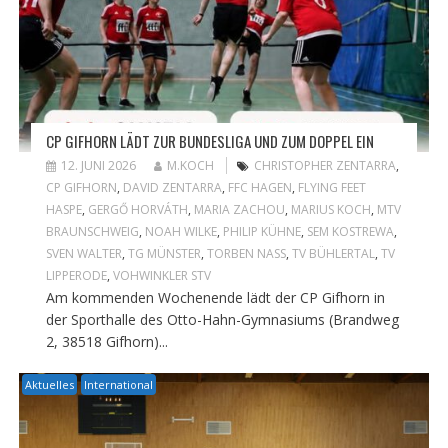
CP GIFHORN LÄDT ZUR BUNDESLIGA UND ZUM DOPPEL EIN
12. JUNI 2026
M.KOCH
CHRISTOPHER ZENTARRA
,
CP GIFHORN
,
DAVID ZENTARRA
,
FFC HAGEN
,
FLYING FEET
HASPE
,
GERGŐ HORVÁTH
,
MARIA ZACHOU
,
MARIUS KOCH
,
MTV
BRAUNSCHWEIG
,
NOAH WILKE
,
PHILIP KÜHNE
,
SEM KOSTREWA
,
SVEN WALTER
,
TG MÜNSTER
,
TORBEN NASS
,
TV BÜHLERTAL
,
TV
LIPPERODE
,
VOHWINKLER STV
Am kommenden Wochenende lädt der CP Gifhorn in
der Sporthalle des Otto-Hahn-Gymnasiums (Brandweg
2, 38518 Gifhorn)...
Aktuelles
International