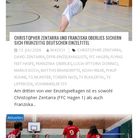
CHRISTOPHER ZENTARRA UND FRANZISKA OBERLIES SICHERN
SICH FRÜHZEITIG DEUTSCHEN EINZELTITEL
13. JULI 2026
M.KOCH
CHRISTOPHER ZENTARRA
,
DAVID ZENTARRA
,
DFFB-EINZELRANGLISTE
,
FFC HAGEN
,
FLYING
FEET HASPE
,
FRANZISKA OBERLIES
,
LUCIA VITTORIA DONNICI
,
MARIUS KOCH
,
MATTHIS BRANDWITTE
,
NOAH WILKE
,
PHILIP
KÜHNE
,
TG MÜNSTER
,
TORBEN NASS
,
TV BÜHLERTAL
,
TV
LIPPERODE
,
VOHWINKELER STV
Am dritten von vier Einzelspieltagen ist es sowohl
Christopher Zentarra (FFC Hagen 1) als auch
Franziska...
Aktuelles