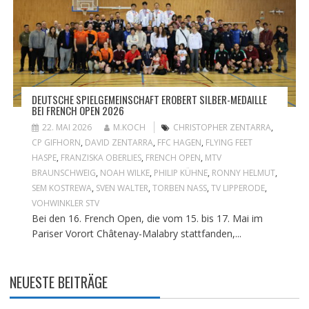
DEUTSCHE SPIELGEMEINSCHAFT EROBERT SILBER-MEDAILLE
BEI FRENCH OPEN 2026
22. MAI 2026
M.KOCH
CHRISTOPHER ZENTARRA
,
CP GIFHORN
,
DAVID ZENTARRA
,
FFC HAGEN
,
FLYING FEET
HASPE
,
FRANZISKA OBERLIES
,
FRENCH OPEN
,
MTV
BRAUNSCHWEIG
,
NOAH WILKE
,
PHILIP KÜHNE
,
RONNY HELMUT
,
SEM KOSTREWA
,
SVEN WALTER
,
TORBEN NASS
,
TV LIPPERODE
,
VOHWINKLER STV
Bei den 16. French Open, die vom 15. bis 17. Mai im
Pariser Vorort Châtenay-Malabry stattfanden,...
NEUESTE BEITRÄGE