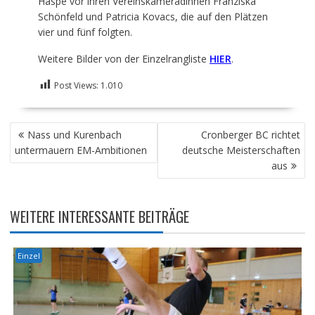
Haspe vor ihren Vereinskameradinnen Franziska
Schönfeld und Patricia Kovacs, die auf den Plätzen
vier und fünf folgten.
Weitere Bilder von der Einzelrangliste
HIER
.
Post Views:
1.010
BEITRAGSNAVIGATION
Nass und Kurenbach
Cronberger BC richtet
untermauern EM-Ambitionen
deutsche Meisterschaften
aus
WEITERE INTERESSANTE BEITRÄGE
Einzel