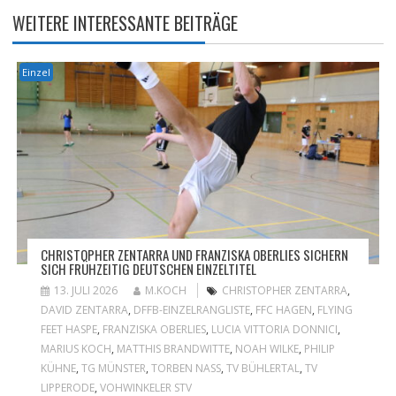
WEITERE INTERESSANTE BEITRÄGE
Einzel
CHRISTOPHER ZENTARRA UND FRANZISKA OBERLIES SICHERN
SICH FRÜHZEITIG DEUTSCHEN EINZELTITEL
13. JULI 2026
M.KOCH
CHRISTOPHER ZENTARRA
,
DAVID ZENTARRA
,
DFFB-EINZELRANGLISTE
,
FFC HAGEN
,
FLYING
FEET HASPE
,
FRANZISKA OBERLIES
,
LUCIA VITTORIA DONNICI
,
MARIUS KOCH
,
MATTHIS BRANDWITTE
,
NOAH WILKE
,
PHILIP
KÜHNE
,
TG MÜNSTER
,
TORBEN NASS
,
TV BÜHLERTAL
,
TV
LIPPERODE
,
VOHWINKELER STV