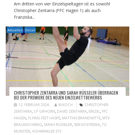
Am dritten von vier Einzelspieltagen ist es sowohl
Christopher Zentarra (FFC Hagen 1) als auch
Franziska...
Aktuelles
Einzel
CHRISTOPHER ZENTARRA UND SARAH RÜSSELER ÜBERRAGEN
BEI DER PREMIERE DES NEUEN EINZELWETTBEWERBS
12. FEBRUAR 2026
M.KOCH
CHRISTOPHER
ZENTARRA
,
CP GIFHORN
,
DAVID ZENTARRA
,
EINZEL
,
FFC
HAGEN
,
FLYING FEET HASPE
,
MATTHIS BRANDWITTE
,
MTV
BRAUNSCHWEIG
,
SARAH RÜSSELER
,
SEM KOSTREWA
,
TG
MÜNSTER
,
VOHWINKLER STV