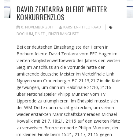
DAVID ZENTARRA BLEIBT WEITER
KONKURRENZLOS
8. NOVEMBER 2011
KARSTEN-THILO RAAB
BOCHUM
,
EINZEL
,
EINZELRANGLISTE
Bei der deutschen Einzelrangliste der Herren in
Bochum feierte David Zentarra vom FFC Hagen im
vierten Ranglistenwettbewerb des Jahres den vierten
Sieg. Im Anschluss an die Vorrunde hatte der
amtierende deutsche Meister im Viertelfinale Linh
Nguyen vom Cronenberger BC 21:13,21:7 in die Knie
gezwungen, um dann im Halbfinale 21:10, 21:16
über Nationalspieler Philipp Münzner vom TV
Lipperode zu triumphieren. Im Endspiel musste sich
der WM-Dritte dann mächtig strecken, um seinen
wieder erstarkten Mannschaftskameraden Michael
Kowallik mit 21:7, 18:21, 21:15 auf den zweiten Platz
zu verweisen. Bronze eroberte Philipp Münzner, der
im kleinen Finale beim 15:21, 21:17, 21:15 gegen