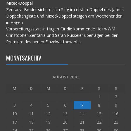
Mixed-Doppel
Zentarra-Brüder sichern sich Sieg im ersten Doppel des Jahres
Doppelrangliste und Mixed-Doppel steigen am Wochenenden
in Hagen
Vorbereitungsstart in Hagen für die kommende Heim-WM
Christopher Zentarra und Sarah Rüsseler überragen bei der
Premiere des neuen Einzelwettbewerbs
MONATSARCHIV
AUGUST 2026
M
D
M
D
F
S
S
1
2
3
4
5
6
7
8
9
10
11
12
13
14
15
16
17
18
19
20
21
22
23
24
25
26
27
28
29
30