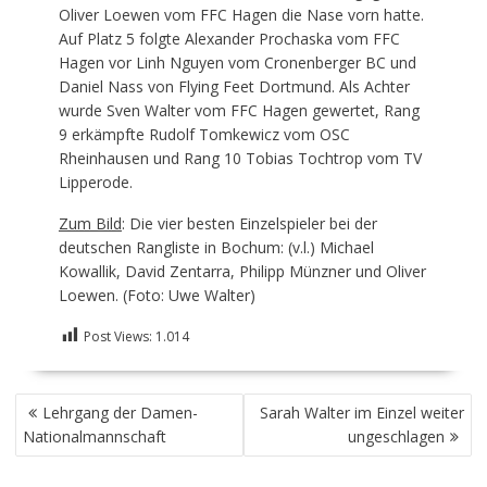
Oliver Loewen vom FFC Hagen die Nase vorn hatte.
Auf Platz 5 folgte Alexander Prochaska vom FFC
Hagen vor Linh Nguyen vom Cronenberger BC und
Daniel Nass von Flying Feet Dortmund. Als Achter
wurde Sven Walter vom FFC Hagen gewertet, Rang
9 erkämpfte Rudolf Tomkewicz vom OSC
Rheinhausen und Rang 10 Tobias Tochtrop vom TV
Lipperode.
Zum Bild
: Die vier besten Einzelspieler bei der
deutschen Rangliste in Bochum: (v.l.) Michael
Kowallik, David Zentarra, Philipp Münzner und Oliver
Loewen. (Foto: Uwe Walter)
Post Views:
1.014
BEITRAGSNAVIGATION
Lehrgang der Damen-
Sarah Walter im Einzel weiter
Nationalmannschaft
ungeschlagen