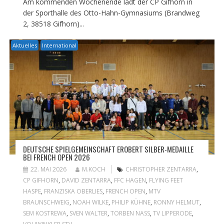
Am kommenden Wochenende lädt der CP Gifhorn in
der Sporthalle des Otto-Hahn-Gymnasiums (Brandweg
2, 38518 Gifhorn)...
Aktuelles
International
DEUTSCHE SPIELGEMEINSCHAFT EROBERT SILBER-MEDAILLE
BEI FRENCH OPEN 2026
22. MAI 2026
M.KOCH
CHRISTOPHER ZENTARRA
,
CP GIFHORN
,
DAVID ZENTARRA
,
FFC HAGEN
,
FLYING FEET
HASPE
,
FRANZISKA OBERLIES
,
FRENCH OPEN
,
MTV
BRAUNSCHWEIG
,
NOAH WILKE
,
PHILIP KÜHNE
,
RONNY HELMUT
,
SEM KOSTREWA
,
SVEN WALTER
,
TORBEN NASS
,
TV LIPPERODE
,