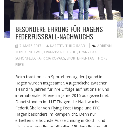
BESONDERE EHRUNG FÜR HAGENS
FEDERFUSSBALL-NACHWUCHS
7. MÄRZ 2017
KARSTEN-THILO RAAB
ADRIENN
TURI
,
ARNE TWER
,
FRANZISKA OBERLIES
,
FRANZISKA
SCHÖNFELD
,
PATRICIA KOVACS
,
SPORTEHRENTAG
,
THORE
RIEPE
Beim traditionellen Sportehrentag der Jugend in
Hagen wurden insgesamt 94 Jugendliche zwischen
14 und 18 Jahren für ihre Erfolge auf nationaler und
internationaler Ebene im Jahre 2016 ausgezeichnet.
Dabei standen im LUTZhagen die Nachwuchs-
Federfußballer von Flying Feet Haspe und FFC
Hagen besonders im Rampenlicht. Denn nur
erhielten die höchste Auszeichnung in Gold – und
alle vier waren Federfußballer: Mit dem Edelmetall