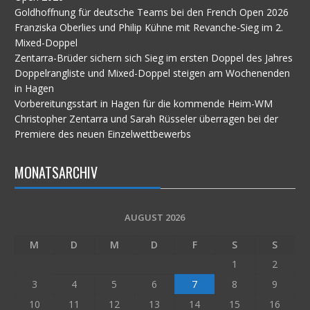
Goldhoffnung für deutsche Teams bei den French Open 2026
Franziska Oberlies und Philip Kühne mit Revanche-Sieg im 2.
Mixed-Doppel
Zentarra-Brüder sichern sich Sieg im ersten Doppel des Jahres
Doppelrangliste und Mixed-Doppel steigen am Wochenenden
in Hagen
Vorbereitungsstart in Hagen für die kommende Heim-WM
Christopher Zentarra und Sarah Rüsseler überragen bei der
Premiere des neuen Einzelwettbewerbs
MONATSARCHIV
AUGUST 2026
M
D
M
D
F
S
S
1
2
3
4
5
6
7
8
9
10
11
12
13
14
15
16