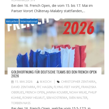
VOHWINKLER STV
Bei den 16. French Open, die vom 15. bis 17. Mai im
Pariser Vorort Châtenay-Malabry stattfanden,...
Aktuelles
International
GOLDHOFFNUNG FÜR DEUTSCHE TEAMS BEI DEN FRENCH OPEN
2026
15. MAI 2026
M.KOCH
CHRISTOPHER ZENTARRA
,
DAVID ZENTARRA
,
FFC HAGEN
,
FLYING FEET HASPE
,
FRANZISKA
OBERLIES
,
FRENCH OPEN
,
JANINA KOLMER
,
NOAH WILKE
,
PHILIP
KÜHNE
,
RONNY HELMUT
,
SEM KOSTREWA
,
SVEN WALTER
,
TORBEN NASS
Bei den 16. French Open, welche vom 15.5-17.5. in