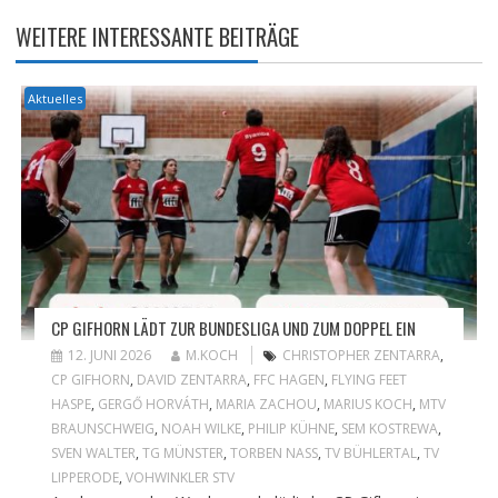
WEITERE INTERESSANTE BEITRÄGE
Aktuelles
CP GIFHORN LÄDT ZUR BUNDESLIGA UND ZUM DOPPEL EIN
12. JUNI 2026
M.KOCH
CHRISTOPHER ZENTARRA
,
CP GIFHORN
,
DAVID ZENTARRA
,
FFC HAGEN
,
FLYING FEET
HASPE
,
GERGŐ HORVÁTH
,
MARIA ZACHOU
,
MARIUS KOCH
,
MTV
BRAUNSCHWEIG
,
NOAH WILKE
,
PHILIP KÜHNE
,
SEM KOSTREWA
,
SVEN WALTER
,
TG MÜNSTER
,
TORBEN NASS
,
TV BÜHLERTAL
,
TV
LIPPERODE
,
VOHWINKLER STV