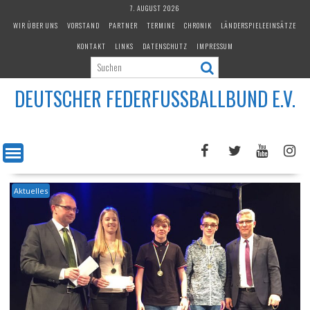
Skip
7. AUGUST 2026
to
WIR ÜBER UNS
VORSTAND
PARTNER
TERMINE
CHRONIK
LÄNDERSPIELEEINSÄTZE
content
KONTAKT
LINKS
DATENSCHUTZ
IMPRESSUM
DEUTSCHER FEDERFUSSBALLBUND E.V.
Aktuelles