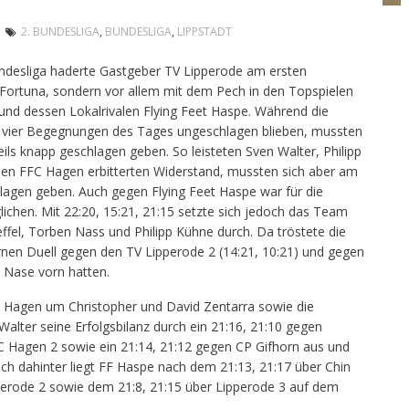
2. BUNDESLIGA
,
BUNDESLIGA
,
LIPPSTADT
undesliga haderte Gastgeber TV Lipperode am ersten
 Fortuna, sondern vor allem mit dem Pech in den Topspielen
nd dessen Lokalrivalen Flying Feet Haspe. Während die
n vier Begegnungen des Tages ungeschlagen blieben, mussten
ils knapp geschlagen geben. So leisteten Sven Walter, Philipp
den FFC Hagen erbitterten Widerstand, mussten sich aber am
hlagen geben. Auch gegen Flying Feet Haspe war für die
ichen. Mit 22:20, 15:21, 21:15 setzte sich jedoch das Team
el, Torben Nass und Philipp Kühne durch. Da tröstete die
ernen Duell gegen den TV Lipperode 2 (14:21, 10:21) und gegen
e Nase vorn hatten.
 Hagen um Christopher und David Zentarra sowie die
Walter seine Erfolgsbilanz durch ein 21:16, 21:10 gegen
C Hagen 2 sowie ein 21:14, 21:12 gegen CP Gifhorn aus und
ich dahinter liegt FF Haspe nach dem 21:13, 21:17 über Chin
rode 2 sowie dem 21:8, 21:15 über Lipperode 3 auf dem