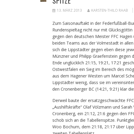
SPITZE
13. MÄRZ 2013
KARSTEN-THILO RAAB
Zum Saisonauftakt in der Federfußball-B
Rundenspieltag nicht nur mit Glücksgöttin
gegen den deutschen Meister FFC Hagen u
beiden Teams aus der Volmestadt in alle
sich die Lippstädter gegen eben diese jewe
Münzner und Philipp Graefenstein gegen 
Ende unglücklich 21:15, 19:21, 17:21 gesc
Ostwestfalen ein Sieg im Bereich des mögl
aus dem Hagener Westen um Marcel Scheff
Lippstädter wenig, dass sie im vereinsint
den Cronenberger BC (14:21, 9:21) klar di
Derweil baute der ersatzgeschwächte FFC
„Aushilfskräfte“ Olaf Völzmann und Sarah 
Cronenberg, ein 21:12, 21:6 gegen den FF
schob sich an die Tabellenspitze. Punktgle
Woo Bochum, dem 21:18, 21:17 über Lippe
zweiten Tabellenplatz.