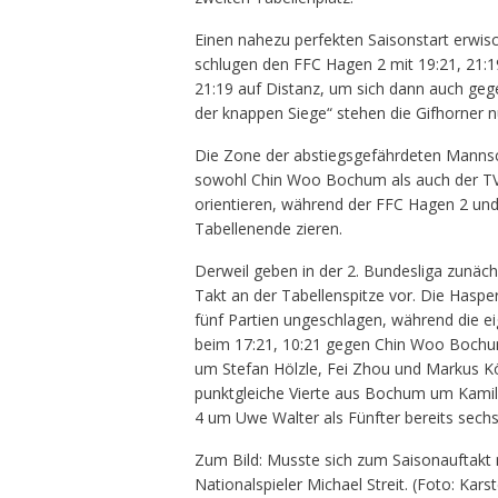
Einen nahezu perfekten Saisonstart erwi
schlugen den FFC Hagen 2 mit 19:21, 21:19
21:19 auf Distanz, um sich dann auch geg
der knappen Siege“ stehen die Gifhorner 
Die Zone der abstiegsgefährdeten Mannsch
sowohl Chin Woo Bochum als auch der TV
orientieren, während der FFC Hagen 2 und 
Tabellenende zieren.
Derweil geben in der 2. Bundesliga zunäch
Takt an der Tabellenspitze vor. Die Hasp
fünf Partien ungeschlagen, während die ei
beim 17:21, 10:21 gegen Chin Woo Bochu
um Stefan Hölzle, Fei Zhou und Markus Kön
punktgleiche Vierte aus Bochum um Kamil
4 um Uwe Walter als Fünfter bereits sechs
Zum Bild: Musste sich zum Saisonauftakt
Nationalspieler Michael Streit. (Foto: Kars