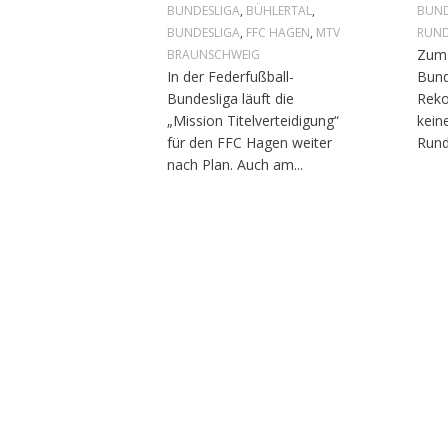
BUNDESLIGA
,
BÜHLERTAL
,
BUND
BUNDESLIGA
,
FFC HAGEN
,
MTV
RUND
Zum 
BRAUNSCHWEIG
In der Federfußball-
Bund
Bundesliga läuft die
Reko
„Mission Titelverteidigung“
kein
für den FFC Hagen weiter
Rund
nach Plan. Auch am...