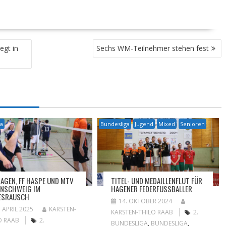
egt in
Sechs WM-Teilnehmer stehen fest
ga
Bundesliga
Jugend
Mixed
Senioren
HAGEN, FF HASPE UND MTV
TITEL- UND MEDAILLENFLUT FÜR
NSCHWEIG IM
HAGENER FEDERFUSSBALLER
ESRAUSCH
14. OKTOBER 2024
. APRIL 2025
KARSTEN-
KARSTEN-THILO RAAB
2.
O RAAB
2.
BUNDESLIGA
,
BUNDESLIGA
,