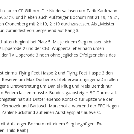
schte auch CP Gifhorn. Die Niedersachsen um Tarik Kaufmann
, 21:16 und hielten auch Aufsteiger Bochum mit 21:19, 19:21,
en Cronenberg mit 21:19, 21:19 durchzusetzen. Als „Meister
nun zumindest vorübergehend auf Rang 3.
aften beginnt bei Platz 5. Mit je einem Sieg müssen sich
 Lipperode 2 und der CBC Wuppertal eher nach unten
der TV Lipperode 3 noch ohne jegliches Erfolgserlebnis das
st einmal Flying Feet Haspe 2 und Flying Feet Haspe 3 den
er Reserve um Max Duchene s blieb erwartungsgemäß in allen
gene Drittvertretung um Daniel Pflug und Niels Berndt nur
m Federn lassen musste. Bundesligaabsteiger BC Darmstadt
igstein hält als Dritter ebenso Kontakt zur Spitze wie der
 Kiernozek und Bartosch Marscholik, während der FFC Hagen
 Zähler Rückstand auf einen Aufstiegsplatz aufweist.
 mit Aufsteiger Bochum mit einem Sieg begnügen: Ex-
ten-Thilo Raab)