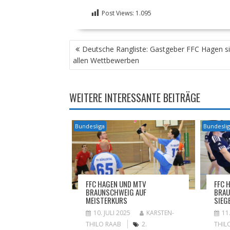
Post Views:
1.095
BEITRAGSNAVIGATION
Deutsche Rangliste: Gastgeber FFC Hagen si
allen Wettbewerben
WEITERE INTERESSANTE BEITRÄGE
Bundesliga
Bundesli
FFC HAGEN UND MTV
FFC 
BRAUNSCHWEIG AUF
BRAU
MEISTERKURS
SIEG
10. JULI 2025
KARSTEN-
11
THILO RAAB
2.
THIL