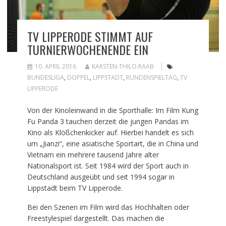
TV LIPPERODE STIMMT AUF
TURNIERWOCHENENDE EIN
10. APRIL 2016
KARSTEN-THILO RAAB
BUNDESLIGA
,
DOPPEL
,
LIPPSTADT
,
RUNDENSPIELTAG
,
TV
LIPPERODE
Von der Kinoleinwand in die Sporthalle: Im Film Kung
Fu Panda 3 tauchen derzeit die jungen Pandas im
Kino als Klößchenkicker auf. Hierbei handelt es sich
um „Jianzi“, eine asiatische Sportart, die in China und
Vietnam ein mehrere tausend Jahre alter
Nationalsport ist. Seit 1984 wird der Sport auch in
Deutschland ausgeübt und seit 1994 sogar in
Lippstadt beim TV Lipperode.
Bei den Szenen im Film wird das Hochhalten oder
Freestylespiel dargestellt. Das machen die