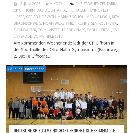
12. JUNI 2026
M.KOCH
CHRISTOPHER ZENTARRA
,
CP GIFHORN
,
DAVID ZENTARRA
,
FFC HAGEN
,
FLYING FEET
HASPE
,
GERGŐ HORVÁTH
,
MARIA ZACHOU
,
MARIUS KOCH
,
MTV
BRAUNSCHWEIG
,
NOAH WILKE
,
PHILIP KÜHNE
,
SEM KOSTREWA
,
SVEN WALTER
,
TG MÜNSTER
,
TORBEN NASS
,
TV BÜHLERTAL
,
TV
LIPPERODE
,
VOHWINKLER STV
Am kommenden Wochenende lädt der CP Gifhorn in
der Sporthalle des Otto-Hahn-Gymnasiums (Brandweg
2, 38518 Gifhorn)...
Aktuelles
International
DEUTSCHE SPIELGEMEINSCHAFT EROBERT SILBER-MEDAILLE