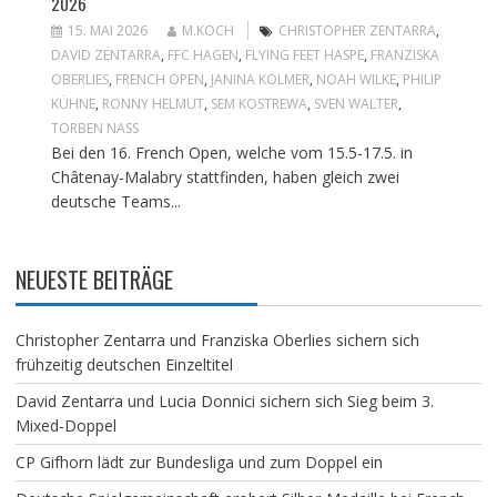
2026
15. MAI 2026
M.KOCH
CHRISTOPHER ZENTARRA
,
DAVID ZENTARRA
,
FFC HAGEN
,
FLYING FEET HASPE
,
FRANZISKA
OBERLIES
,
FRENCH OPEN
,
JANINA KOLMER
,
NOAH WILKE
,
PHILIP
KÜHNE
,
RONNY HELMUT
,
SEM KOSTREWA
,
SVEN WALTER
,
TORBEN NASS
Bei den 16. French Open, welche vom 15.5-17.5. in
Châtenay-Malabry stattfinden, haben gleich zwei
deutsche Teams...
NEUESTE BEITRÄGE
Christopher Zentarra und Franziska Oberlies sichern sich
frühzeitig deutschen Einzeltitel
David Zentarra und Lucia Donnici sichern sich Sieg beim 3.
Mixed-Doppel
CP Gifhorn lädt zur Bundesliga und zum Doppel ein