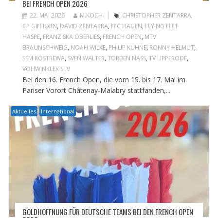
BEI FRENCH OPEN 2026
22. MAI 2026
M.KOCH
CHRISTOPHER ZENTARRA
,
CP GIFHORN
,
DAVID ZENTARRA
,
FFC HAGEN
,
FLYING FEET
HASPE
,
FRANZISKA OBERLIES
,
FRENCH OPEN
,
MTV
BRAUNSCHWEIG
,
NOAH WILKE
,
PHILIP KÜHNE
,
RONNY HELMUT
,
SEM KOSTREWA
,
SVEN WALTER
,
TORBEN NASS
,
TV LIPPERODE
,
VOHWINKLER STV
Bei den 16. French Open, die vom 15. bis 17. Mai im
Pariser Vorort Châtenay-Malabry stattfanden,...
Aktuelles
International
GOLDHOFFNUNG FÜR DEUTSCHE TEAMS BEI DEN FRENCH OPEN