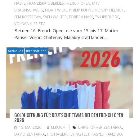
HASPE
,
FRANZISKA OBERLIES
,
FRENCH OPEN
,
MTV
BRAUNSCHWEIG
,
NOAH WILKE
,
PHILIP KÜHNE
,
RONNY HELMUT
,
SEM KOSTREWA
,
SVEN WALTER
,
TORBEN NASS
,
TV LIPPERODE
,
VOHWINKLER STV
Bei den 16. French Open, die vom 15. bis 17. Mai im
Pariser Vorort Châtenay-Malabry stattfanden,...
Aktuelles
International
GOLDHOFFNUNG FÜR DEUTSCHE TEAMS BEI DEN FRENCH OPEN
2026
15. MAI 2026
M.KOCH
CHRISTOPHER ZENTARRA
,
DAVID ZENTARRA
,
FFC HAGEN
,
FLYING FEET HASPE
,
FRANZISKA