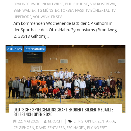
BRAUNSCHWEIG
,
NOAH WILKE
,
PHILIP KÜHNE
,
SEM KOSTREWA
,
SVEN WALTER
,
TG MÜNSTER
,
TORBEN NASS
,
TV BÜHLERTAL
,
TV
LIPPERODE
,
VOHWINKLER STV
Am kommenden Wochenende lädt der CP Gifhorn in
der Sporthalle des Otto-Hahn-Gymnasiums (Brandweg
2, 38518 Gifhorn)...
Aktuelles
International
DEUTSCHE SPIELGEMEINSCHAFT EROBERT SILBER-MEDAILLE
BEI FRENCH OPEN 2026
22. MAI 2026
M.KOCH
CHRISTOPHER ZENTARRA
,
CP GIFHORN
,
DAVID ZENTARRA
,
FFC HAGEN
,
FLYING FEET