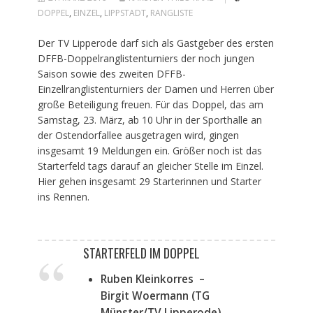
DOPPEL
,
EINZEL
,
LIPPSTADT
,
RANGLISTE
Der TV Lipperode darf sich als Gastgeber des ersten
DFFB-Doppelranglistenturniers der noch jungen
Saison sowie des zweiten DFFB-
Einzellranglistenturniers der Damen und Herren über
große Beteiligung freuen. Für das Doppel, das am
Samstag, 23. März, ab 10 Uhr in der Sporthalle an
der Ostendorfallee ausgetragen wird, gingen
insgesamt 19 Meldungen ein. Größer noch ist das
Starterfeld tags darauf an gleicher Stelle im Einzel.
Hier gehen insgesamt 29 Starterinnen und Starter
ins Rennen.
STARTERFELD IM DOPPEL
Ruben Kleinkorres –
Birgit Woermann (TG
Münster/TV Lipperode)