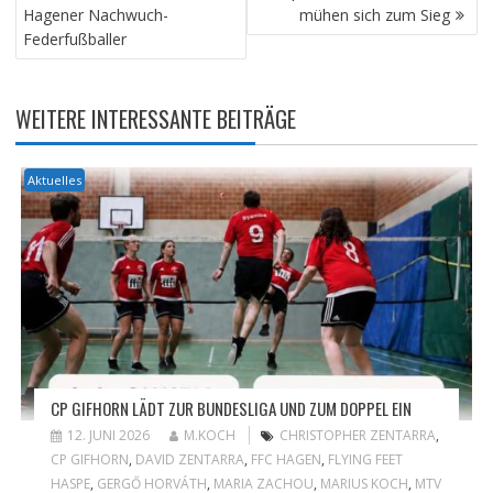
Hagener Nachwuch-
mühen sich zum Sieg
Federfußballer
WEITERE INTERESSANTE BEITRÄGE
Aktuelles
CP GIFHORN LÄDT ZUR BUNDESLIGA UND ZUM DOPPEL EIN
12. JUNI 2026
M.KOCH
CHRISTOPHER ZENTARRA
,
CP GIFHORN
,
DAVID ZENTARRA
,
FFC HAGEN
,
FLYING FEET
HASPE
,
GERGŐ HORVÁTH
,
MARIA ZACHOU
,
MARIUS KOCH
,
MTV