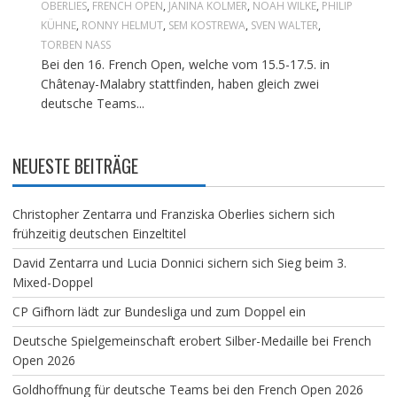
OBERLIES
,
FRENCH OPEN
,
JANINA KOLMER
,
NOAH WILKE
,
PHILIP
KÜHNE
,
RONNY HELMUT
,
SEM KOSTREWA
,
SVEN WALTER
,
TORBEN NASS
Bei den 16. French Open, welche vom 15.5-17.5. in
Châtenay-Malabry stattfinden, haben gleich zwei
deutsche Teams...
NEUESTE BEITRÄGE
Christopher Zentarra und Franziska Oberlies sichern sich
frühzeitig deutschen Einzeltitel
David Zentarra und Lucia Donnici sichern sich Sieg beim 3.
Mixed-Doppel
CP Gifhorn lädt zur Bundesliga und zum Doppel ein
Deutsche Spielgemeinschaft erobert Silber-Medaille bei French
Open 2026
Goldhoffnung für deutsche Teams bei den French Open 2026