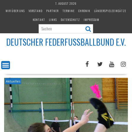
Skip
7. AUGUST 2026
to
WIR ÜBER UNS
VORSTAND
PARTNER
TERMINE
CHRONIK
LÄNDERSPIELEEINSÄTZE
content
KONTAKT
LINKS
DATENSCHUTZ
IMPRESSUM
DEUTSCHER FEDERFUSSBALLBUND E.V.
Aktuelles