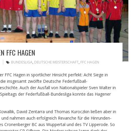
N FFC HAGEN
BUNDESLIGA
,
DEUTSCHE MEISTERSCHAFT
,
FFC HAGEN
er FFC Hagen in sportlicher Hinsicht perfekt: Acht Siege in
 die insgesamt zwölfte Deutsche Federfußball-
schichte. Auch der Ausfall von Nationalspieler Sven Walter in
n Spieltags der Federfußball-Bundesliga konnte das Hagener
wallik, David Zentarra und Thomas Kuroczkin ließen aber in
n und nahmen auch erfolgreich Revanche für die Hinrunden-
es Cronenberger BC aus Wuppertal und des TV Lipperode. So
 Vizemeister CP Gifhorn. Die Niedersachsen lagen dank des