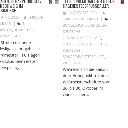
HAGEN, FF HASPE UND MTV
TITEL- UND MEDAILLENFLUT FÜR
NSCHWEIG IM
HAGENER FEDERFUSSBALLER
ESRAUSCH
14. OKTOBER 2024
. APRIL 2025
KARSTEN-
KARSTEN-THILO RAAB
2.
O RAAB
2.
BUNDESLIGA
,
BUNDESLIGA
,
ESLIGA
,
BUNDESLIGA
,
DEUTSCHE
ENSPIELTAG
JUGENDMEISTERSCHAFT
,
Start in die neue
DEUTSCHE MEISTERSCHAFT
,
esligasaison gab sich
DEUTSCHE
rdmeister FFC Hagen
SENIORENMEISTERSCHAFT
,
e Blöße. Beim ersten
WUPPERTAL
enspieltag...
Während sich die Saison
dem Höhepunkt mit den
Weltmeisterschaften vom
26. bis 30. Oktober im
chinesischen...