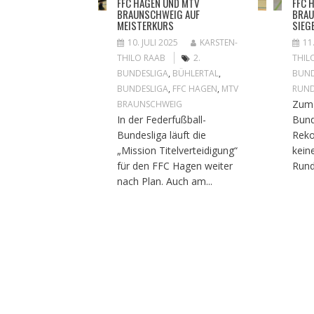
FFC HAGEN UND MTV
FFC 
BRAUNSCHWEIG AUF
BRAU
MEISTERKURS
SIEG
10. JULI 2025
KARSTEN-
11
THILO RAAB
2.
THIL
BUNDESLIGA
,
BÜHLERTAL
,
BUND
BUNDESLIGA
,
FFC HAGEN
,
MTV
RUND
Zum 
BRAUNSCHWEIG
In der Federfußball-
Bund
Bundesliga läuft die
Reko
„Mission Titelverteidigung“
kein
für den FFC Hagen weiter
Rund
nach Plan. Auch am...