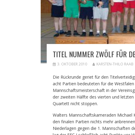
TITEL NUMMER ZWÖLF FÜR DE
3. OKTOBER 2010
KARSTEN-THILO RAAB
Die Rückrunde geriet für den Titelverteidig
acht Partien bedeuteten für die Westfalen
Mannschaftsmeisterschaft in der Vereinsge
der zweiten Hälfte des vierten und letzte
Quartett nicht stoppen.
Walters Mannschaftskameraden Michael Ko
den finalen Partien nichts mehr anbrenne
Niederlagen gegen die 1. Mannschaften d
lag der FFC I schließlich acht Punkte vor