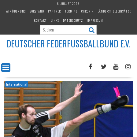
Skip
8. AUGUST 2026
to
WIR ÜBER UNS
VORSTAND
PARTNER
TERMINE
CHRONIK
LÄNDERSPIELEEINSÄTZE
content
KONTAKT
LINKS
DATENSCHUTZ
IMPRESSUM
DEUTSCHER FEDERFUSSBALLBUND E.V.
International