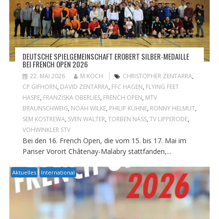
DEUTSCHE SPIELGEMEINSCHAFT EROBERT SILBER-MEDAILLE
BEI FRENCH OPEN 2026
22. MAI 2026
M.KOCH
CHRISTOPHER ZENTARRA
,
CP GIFHORN
,
DAVID ZENTARRA
,
FFC HAGEN
,
FLYING FEET
HASPE
,
FRANZISKA OBERLIES
,
FRENCH OPEN
,
MTV
BRAUNSCHWEIG
,
NOAH WILKE
,
PHILIP KÜHNE
,
RONNY HELMUT
,
SEM KOSTREWA
,
SVEN WALTER
,
TORBEN NASS
,
TV LIPPERODE
,
VOHWINKLER STV
Bei den 16. French Open, die vom 15. bis 17. Mai im
Pariser Vorort Châtenay-Malabry stattfanden,...
Aktuelles
International