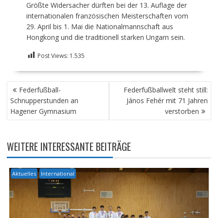
Größte Widersacher dürften bei der 13. Auflage der
internationalen französischen Meisterschaften vom
29. April bis 1. Mai die Nationalmannschaft aus
Hongkong und die traditionell starken Ungarn sein.
Post Views:
1.535
BEITRAGSNAVIGATION
Federfußball-
Federfußballwelt steht still:
Schnupperstunden an
János Fehér mit 71 Jahren
Hagener Gymnasium
verstorben
WEITERE INTERESSANTE BEITRÄGE
Aktuelles
International