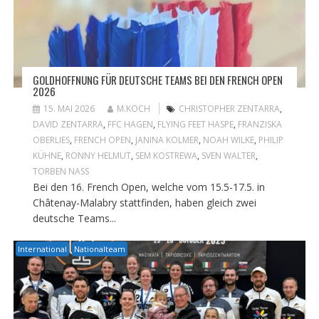
GOLDHOFFNUNG FÜR DEUTSCHE TEAMS BEI DEN FRENCH OPEN
2026
15. MAI 2026
M.KOCH
CHRISTOPHER ZENTARRA
,
DAVID ZENTARRA
,
FFC HAGEN
,
FLYING FEET HASPE
,
FRANZISKA
OBERLIES
,
FRENCH OPEN
,
JANINA KOLMER
,
NOAH WILKE
,
PHILIP
KÜHNE
,
RONNY HELMUT
,
SEM KOSTREWA
,
SVEN WALTER
,
TORBEN NASS
Bei den 16. French Open, welche vom 15.5-17.5. in
Châtenay-Malabry stattfinden, haben gleich zwei
deutsche Teams...
International
Nationalteam