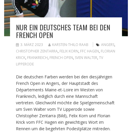
NUR EIN DEUTSCHES TEAM BEI DEN
FRENCH OPEN
3. MÄRZ 2023
KARSTEN-THILO RAAB
ANGERS
,
CHRISTOPHER ZENTARRA
,
FELIX KORN
,
FFC HAGEN
,
FLORIAN
KRICK
,
FRANKREICH
,
FRENCH OPEN
,
SVEN WALTER
,
TV
LIPPERODE
Die deutschen Farben werden bei den diesjährigen
French Open in Angers, der Hauptstadt des
Départements Maine-et-Loire im Westen von
Frankreich, lediglich durch eine Mannschaft
vertreten. Gleichwohl möchte die Spielgemeinschaft
um Sven Walter vom TV Lipperode sowie
Christopher Zentarra (Bild), Felix Korn und Florian
Krick vom FFC Hagen ein gewichtiges Wort im
Rennen um die begehrten Podestplätze mitreden.