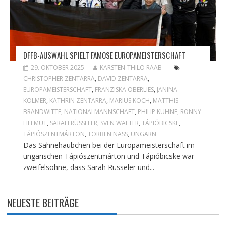
DFFB-AUSWAHL SPIELT FAMOSE EUROPAMEISTERSCHAFT
29. OKTOBER 2025
KARSTEN-THILO RAAB
CHRISTOPHER ZENTARRA
,
DAVID ZENTARRA
,
EUROPAMEISTERSCHAFT
,
FRANZISKA OBERLIES
,
JANINA
KOLMER
,
KATHRIN ZENTARRA
,
MARIUS KOCH
,
MATTHIS
BRANDWITTE
,
NATIONALMANNSCHAFT
,
PHILIP KÜHNE
,
RONNY
HELMUT
,
SARAH RÜSSELER
,
SVEN WALTER
,
TÁPIÓBICSKE
,
TÁPIÓSZENTMÁRTON
,
TORBEN NASS
,
UNGARN
Das Sahnehäubchen bei der Europameisterschaft im
ungarischen Tápiószentmárton und Tápióbicske war
zweifelsohne, dass Sarah Rüsseler und...
NEUESTE BEITRÄGE