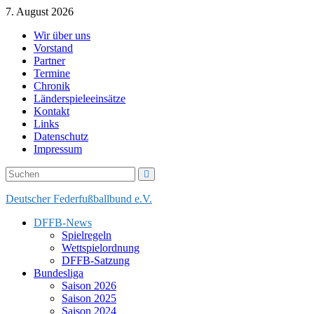
Skip
7. August 2026
to
Wir über uns
content
Vorstand
Partner
Termine
Chronik
Länderspieleeinsätze
Kontakt
Links
Datenschutz
Impressum
Deutscher Federfußballbund e.V.
DFFB-News
Spielregeln
Wettspielordnung
DFFB-Satzung
Bundesliga
Saison 2026
Saison 2025
Saison 2024