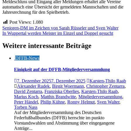
Meldeschluss und Eingang aller Meldungen erhaltet alle Vereine
automatisch eine Übersicht der gemeldeten Mannschaften und die
Jahresrechnung für den Spielbetrieb.
Post Views:
1.080
Beitragsnavigation
Senioren-DM im Zeichen von Sarah Rüsseler und Sven Walter
In Wuppertal werden Meister im Einzel und Doppel gesucht
Weitere interessante Beiträge
DFFB-News
Einigkeit auf der DFFB-Mitgliederversammlung
7. Dezember 2025
7. Dezember 2025
Karsten-Thilo Raab
Alexander Rudek
,
Birgit Woermann
,
Christopher Zentarra
,
David Zentarra
,
Franziska Oberlies
,
Karsten-Thilo Raab
,
Marius Koch
,
Matthis Brandwitte
,
Mitgliederversammlung
,
Peter Händel
,
Philip Kühne
,
Ronny Helmut
,
Sven Walter
,
Torben Nass
Auf der Mitgliederversammlung des Deutschen
Federfußballbundes (DFFB) herrschte im punkto
Vorstandswahlen und Abstimmung über eingegangene
Anträge...