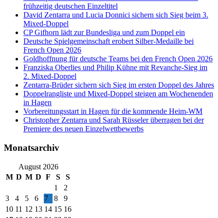
frühzeitig deutschen Einzeltitel
David Zentarra und Lucia Donnici sichern sich Sieg beim 3.
Mixed-Doppel
CP Gifhorn lädt zur Bundesliga und zum Doppel ein
Deutsche Spielgemeinschaft erobert Silber-Medaille bei
French Open 2026
Goldhoffnung für deutsche Teams bei den French Open 2026
Franziska Oberlies und Philip Kühne mit Revanche-Sieg im
2. Mixed-Doppel
Zentarra-Brüder sichern sich Sieg im ersten Doppel des Jahres
Doppelrangliste und Mixed-Doppel steigen am Wochenenden
in Hagen
Vorbereitungsstart in Hagen für die kommende Heim-WM
Christopher Zentarra und Sarah Rüsseler überragen bei der
Premiere des neuen Einzelwettbewerbs
Monatsarchiv
August 2026
M
D
M
D
F
S
S
1
2
3
4
5
6
7
8
9
10
11
12
13
14
15
16