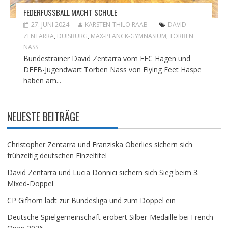
FEDERFUSSBALL MACHT SCHULE
27. JUNI 2024
KARSTEN-THILO RAAB
DAVID
ZENTARRA
,
DUISBURG
,
MAX-PLANCK-GYMNASIUM
,
TORBEN
NASS
Bundestrainer David Zentarra vom FFC Hagen und
DFFB-Jugendwart Torben Nass von Flying Feet Haspe
haben am...
NEUESTE BEITRÄGE
Christopher Zentarra und Franziska Oberlies sichern sich
frühzeitig deutschen Einzeltitel
David Zentarra und Lucia Donnici sichern sich Sieg beim 3.
Mixed-Doppel
CP Gifhorn lädt zur Bundesliga und zum Doppel ein
Deutsche Spielgemeinschaft erobert Silber-Medaille bei French