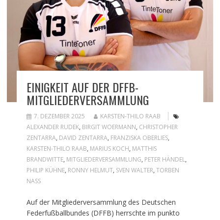
EINIGKEIT AUF DER DFFB-
MITGLIEDERVERSAMMLUNG
7. DEZEMBER 2025
KARSTEN-THILO RAAB
ALEXANDER RUDEK
,
BIRGIT WOERMANN
,
CHRISTOPHER
ZENTARRA
,
DAVID ZENTARRA
,
FRANZISKA OBERLIES
,
KARSTEN-THILO RAAB
,
MARIUS KOCH
,
MATTHIS
BRANDWITTE
,
MITGLIEDERVERSAMMLUNG
,
PETER HÄNDEL
,
PHILIP KÜHNE
,
RONNY HELMUT
,
SVEN WALTER
,
TORBEN
NASS
Auf der Mitgliederversammlung des Deutschen
Federfußballbundes (DFFB) herrschte im punkto