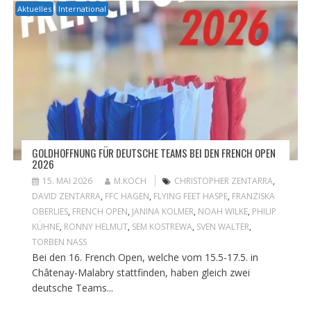
Aktuelles
International
GOLDHOFFNUNG FÜR DEUTSCHE TEAMS BEI DEN FRENCH OPEN
2026
15. MAI 2026
M.KOCH
CHRISTOPHER ZENTARRA
,
DAVID ZENTARRA
,
FFC HAGEN
,
FLYING FEET HASPE
,
FRANZISKA
OBERLIES
,
FRENCH OPEN
,
JANINA KOLMER
,
NOAH WILKE
,
PHILIP
KÜHNE
,
RONNY HELMUT
,
SEM KOSTREWA
,
SVEN WALTER
,
TORBEN NASS
Bei den 16. French Open, welche vom 15.5-17.5. in
Châtenay-Malabry stattfinden, haben gleich zwei
deutsche Teams...