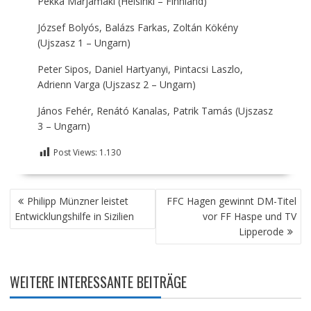
Pekka Marjamäki (Helsinki – Finnland)
József Bolyós, Balázs Farkas, Zoltán Kökény
(Ujszasz 1 – Ungarn)
Peter Sipos, Daniel Hartyanyi, Pintacsi Laszlo,
Adrienn Varga (Ujszasz 2 – Ungarn)
János Fehér, Renátó Kanalas, Patrik Tamás (Ujszasz
3 – Ungarn)
Post Views:
1.130
BEITRAGSNAVIGATION
Philipp Münzner leistet
FFC Hagen gewinnt DM-Titel
Entwicklungshilfe in Sizilien
vor FF Haspe und TV
Lipperode
WEITERE INTERESSANTE BEITRÄGE