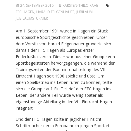
24. SEPTEMBER 2016
KARSTEN-THILO RAAB
FFC HAGEN
,
HARALD FELGENHAUER
,
JUBILÄUM
,
JUBILÄUMSTURNIER
Am 1. September 1991 wurde in Hagen ein Stück
europäische Sportgeschichte geschrieben. Unter
dem Vorsitz von Harald Felgenhauer gründete sich
damals der FFC Hagen als Europas erster
Federfußballverein. Dieser war aus einer Gruppe von
Sportbegeisterten hervorgegangen, die während der
Trainingszeiten der Badmintonabteilung des VfL
Eintracht Hagen seit 1990 spielte und übte. Um
einen Spielbetrieb ins Leben rufen zu können, teilte
sich die Gruppe auf. Ein Teil rief den FFC Hagen ins
Leben, der andere Teil wurde wenig später als
eigenständige Abteilung in den VfL Eintracht Hagen
integriert.
Und der FFC Hagen sollte in jeglicher Hinsicht
Schrittmacher der in Europa noch jungen Sportart