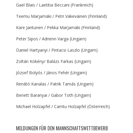
Gael Blais / Laetitia Beccani (Frankreich)
Teemu Marjamäki / Petri Väkeväinen (Finnland)
Kare Jantunen / Pekka Marjamäki (Finnland)
Peter Sipos / Adrienn Varga (Ungarn)
Daniel Hartyanyi / Pintacsi Laszlo (Ungarn)
Zoltán Kökény/ Balázs Farkas (Ungarn)
József Bolyós / János Fehér (Ungarn)
Renátó Kanalas / Patrik Tamás (Ungarn)
Benett Baranyai / Gabor Toth (Ungarn)
Michael Holzapfel / Camtu Holzapfel (Österreich)
MELDUNGEN FÜR DEN MANNSCHAFTSWETTBEWERB