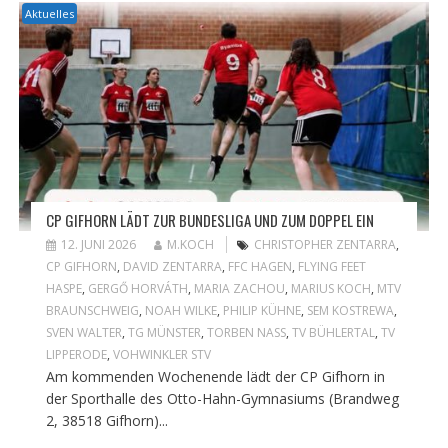
Aktuelles
CP GIFHORN LÄDT ZUR BUNDESLIGA UND ZUM DOPPEL EIN
12. JUNI 2026
M.KOCH
CHRISTOPHER ZENTARRA
,
CP GIFHORN
,
DAVID ZENTARRA
,
FFC HAGEN
,
FLYING FEET
HASPE
,
GERGŐ HORVÁTH
,
MARIA ZACHOU
,
MARIUS KOCH
,
MTV
BRAUNSCHWEIG
,
NOAH WILKE
,
PHILIP KÜHNE
,
SEM KOSTREWA
,
SVEN WALTER
,
TG MÜNSTER
,
TORBEN NASS
,
TV BÜHLERTAL
,
TV
LIPPERODE
,
VOHWINKLER STV
Am kommenden Wochenende lädt der CP Gifhorn in
der Sporthalle des Otto-Hahn-Gymnasiums (Brandweg
2, 38518 Gifhorn)...