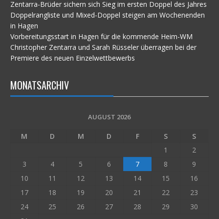
Zentarra-Brüder sichern sich Sieg im ersten Doppel des Jahres
Doppelrangliste und Mixed-Doppel steigen am Wochenenden
in Hagen
Vorbereitungsstart in Hagen für die kommende Heim-WM
Christopher Zentarra und Sarah Rüsseler überragen bei der
Premiere des neuen Einzelwettbewerbs
MONATSARCHIV
AUGUST 2026
M
D
M
D
F
S
S
1
2
3
4
5
6
7
8
9
10
11
12
13
14
15
16
17
18
19
20
21
22
23
24
25
26
27
28
29
30