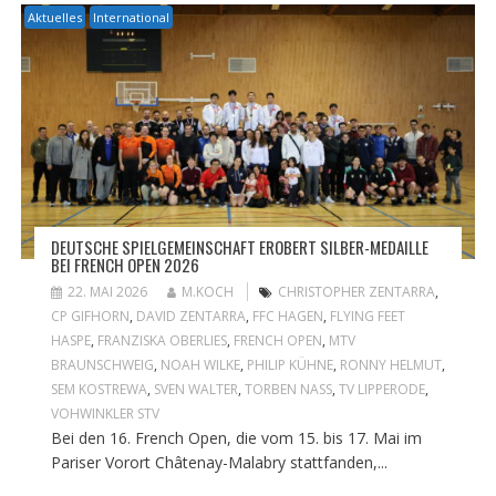
Aktuelles
International
DEUTSCHE SPIELGEMEINSCHAFT EROBERT SILBER-MEDAILLE
BEI FRENCH OPEN 2026
22. MAI 2026
M.KOCH
CHRISTOPHER ZENTARRA
,
CP GIFHORN
,
DAVID ZENTARRA
,
FFC HAGEN
,
FLYING FEET
HASPE
,
FRANZISKA OBERLIES
,
FRENCH OPEN
,
MTV
BRAUNSCHWEIG
,
NOAH WILKE
,
PHILIP KÜHNE
,
RONNY HELMUT
,
SEM KOSTREWA
,
SVEN WALTER
,
TORBEN NASS
,
TV LIPPERODE
,
VOHWINKLER STV
Bei den 16. French Open, die vom 15. bis 17. Mai im
Pariser Vorort Châtenay-Malabry stattfanden,...