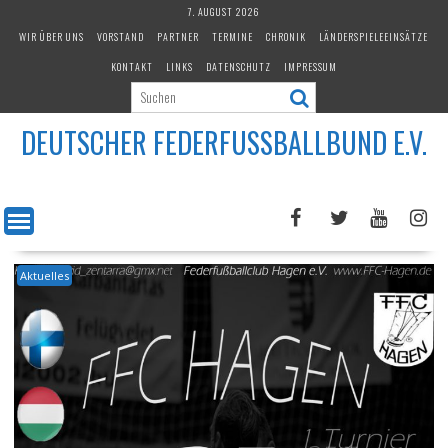
Skip
7. AUGUST 2026
to
WIR ÜBER UNS
VORSTAND
PARTNER
TERMINE
CHRONIK
LÄNDERSPIELEEINSÄTZE
content
KONTAKT
LINKS
DATENSCHUTZ
IMPRESSUM
DEUTSCHER FEDERFUSSBALLBUND E.V.
Aktuelles