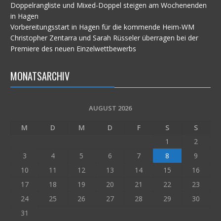
Doppelrangliste und Mixed-Doppel steigen am Wochenenden
in Hagen
Vorbereitungsstart in Hagen für die kommende Heim-WM
Christopher Zentarra und Sarah Rüsseler überragen bei der
Premiere des neuen Einzelwettbewerbs
MONATSARCHIV
AUGUST 2026
M
D
M
D
F
S
S
1
2
3
4
5
6
7
8
9
10
11
12
13
14
15
16
17
18
19
20
21
22
23
24
25
26
27
28
29
30
31