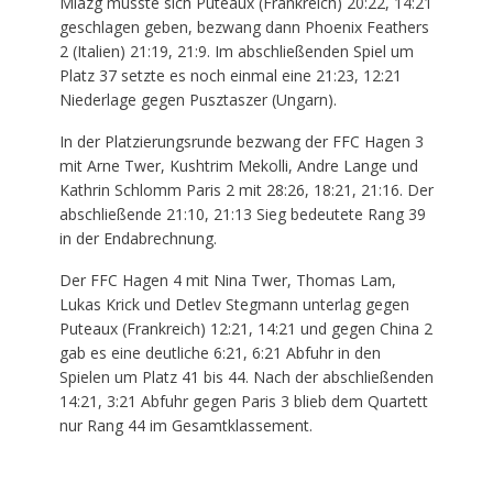
Miazg musste sich Puteaux (Frankreich) 20:22, 14:21
geschlagen geben, bezwang dann Phoenix Feathers
2 (Italien) 21:19, 21:9. Im abschließenden Spiel um
Platz 37 setzte es noch einmal eine 21:23, 12:21
Niederlage gegen Pusztaszer (Ungarn).
In der Platzierungsrunde bezwang der FFC Hagen 3
mit Arne Twer, Kushtrim Mekolli, Andre Lange und
Kathrin Schlomm Paris 2 mit 28:26, 18:21, 21:16. Der
abschließende 21:10, 21:13 Sieg bedeutete Rang 39
in der Endabrechnung.
Der FFC Hagen 4 mit Nina Twer, Thomas Lam,
Lukas Krick und Detlev Stegmann unterlag gegen
Puteaux (Frankreich) 12:21, 14:21 und gegen China 2
gab es eine deutliche 6:21, 6:21 Abfuhr in den
Spielen um Platz 41 bis 44. Nach der abschließenden
14:21, 3:21 Abfuhr gegen Paris 3 blieb dem Quartett
nur Rang 44 im Gesamtklassement.