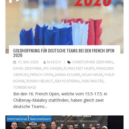
GOLDHOFFNUNG FÜR DEUTSCHE TEAMS BEI DEN FRENCH OPEN
2026
15. MAI 2026
M.KOCH
CHRISTOPHER ZENTARRA
,
DAVID ZENTARRA
,
FFC HAGEN
,
FLYING FEET HASPE
,
FRANZISKA
OBERLIES
,
FRENCH OPEN
,
JANINA KOLMER
,
NOAH WILKE
,
PHILIP
KÜHNE
,
RONNY HELMUT
,
SEM KOSTREWA
,
SVEN WALTER
,
TORBEN NASS
Bei den 16. French Open, welche vom 15.5-17.5. in
Châtenay-Malabry stattfinden, haben gleich zwei
deutsche Teams...
International
Nationalteam