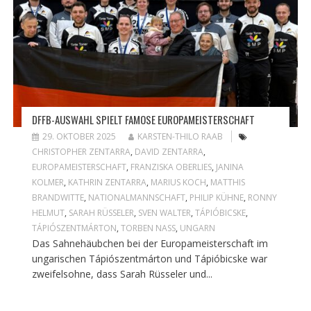
DFFB-AUSWAHL SPIELT FAMOSE EUROPAMEISTERSCHAFT
29. OKTOBER 2025
KARSTEN-THILO RAAB
CHRISTOPHER ZENTARRA
,
DAVID ZENTARRA
,
EUROPAMEISTERSCHAFT
,
FRANZISKA OBERLIES
,
JANINA
KOLMER
,
KATHRIN ZENTARRA
,
MARIUS KOCH
,
MATTHIS
BRANDWITTE
,
NATIONALMANNSCHAFT
,
PHILIP KÜHNE
,
RONNY
HELMUT
,
SARAH RÜSSELER
,
SVEN WALTER
,
TÁPIÓBICSKE
,
TÁPIÓSZENTMÁRTON
,
TORBEN NASS
,
UNGARN
Das Sahnehäubchen bei der Europameisterschaft im
ungarischen Tápiószentmárton und Tápióbicske war
zweifelsohne, dass Sarah Rüsseler und...