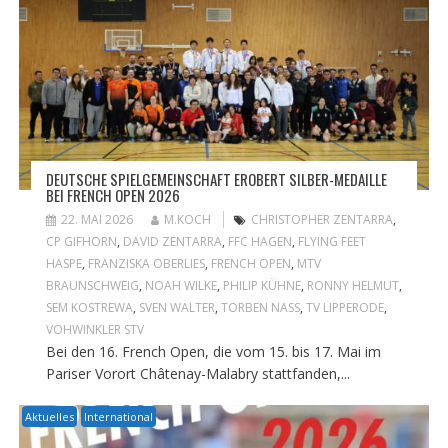
DEUTSCHE SPIELGEMEINSCHAFT EROBERT SILBER-MEDAILLE
BEI FRENCH OPEN 2026
22. MAI 2026
M.KOCH
CHRISTOPHER ZENTARRA
,
CP GIFHORN
,
DAVID ZENTARRA
,
FFC HAGEN
,
FLYING FEET
HASPE
,
FRANZISKA OBERLIES
,
FRENCH OPEN
,
MTV
BRAUNSCHWEIG
,
NOAH WILKE
,
PHILIP KÜHNE
,
RONNY HELMUT
,
SEM KOSTREWA
,
SVEN WALTER
,
TORBEN NASS
,
TV LIPPERODE
,
VOHWINKLER STV
Bei den 16. French Open, die vom 15. bis 17. Mai im
Pariser Vorort Châtenay-Malabry stattfanden,...
Aktuelles
International