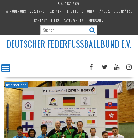
Skip
8. AUGUST 2026
to
WIR ÜBER UNS
VORSTAND
PARTNER
TERMINE
CHRONIK
LÄNDERSPIELEEINSÄTZE
content
KONTAKT
LINKS
DATENSCHUTZ
IMPRESSUM
DEUTSCHER FEDERFUSSBALLBUND E.V.
International