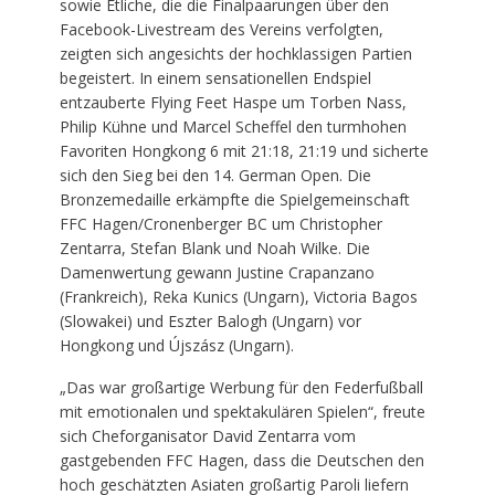
sowie Etliche, die die Finalpaarungen über den
Facebook-Livestream des Vereins verfolgten,
zeigten sich angesichts der hochklassigen Partien
begeistert. In einem sensationellen Endspiel
entzauberte Flying Feet Haspe um Torben Nass,
Philip Kühne und Marcel Scheffel den turmhohen
Favoriten Hongkong 6 mit 21:18, 21:19 und sicherte
sich den Sieg bei den 14. German Open. Die
Bronzemedaille erkämpfte die Spielgemeinschaft
FFC Hagen/Cronenberger BC um Christopher
Zentarra, Stefan Blank und Noah Wilke. Die
Damenwertung gewann Justine Crapanzano
(Frankreich), Reka Kunics (Ungarn), Victoria Bagos
(Slowakei) und Eszter Balogh (Ungarn) vor
Hongkong und Újszász (Ungarn).
„Das war großartige Werbung für den Federfußball
mit emotionalen und spektakulären Spielen“, freute
sich Cheforganisator David Zentarra vom
gastgebenden FFC Hagen, dass die Deutschen den
hoch geschätzten Asiaten großartig Paroli liefern