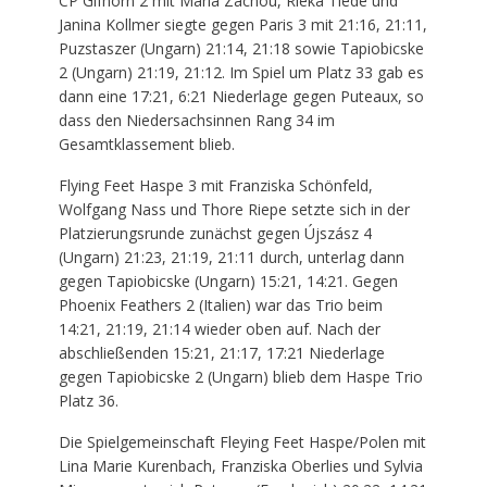
CP Gifhorn 2 mit Maria Zachou, Rieka Tiede und
Janina Kollmer siegte gegen Paris 3 mit 21:16, 21:11,
Puzstaszer (Ungarn) 21:14, 21:18 sowie Tapiobicske
2 (Ungarn) 21:19, 21:12. Im Spiel um Platz 33 gab es
dann eine 17:21, 6:21 Niederlage gegen Puteaux, so
dass den Niedersachsinnen Rang 34 im
Gesamtklassement blieb.
Flying Feet Haspe 3 mit Franziska Schönfeld,
Wolfgang Nass und Thore Riepe setzte sich in der
Platzierungsrunde zunächst gegen Újszász 4
(Ungarn) 21:23, 21:19, 21:11 durch, unterlag dann
gegen Tapiobicske (Ungarn) 15:21, 14:21. Gegen
Phoenix Feathers 2 (Italien) war das Trio beim
14:21, 21:19, 21:14 wieder oben auf. Nach der
abschließenden 15:21, 21:17, 17:21 Niederlage
gegen Tapiobicske 2 (Ungarn) blieb dem Haspe Trio
Platz 36.
Die Spielgemeinschaft Fleying Feet Haspe/Polen mit
Lina Marie Kurenbach, Franziska Oberlies und Sylvia