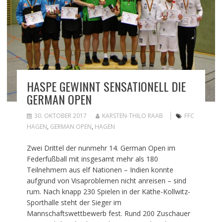
HASPE GEWINNT SENSATIONELL DIE
GERMAN OPEN
30. OKTOBER 2017
KARSTEN-THILO RAAB
FFC
HAGEN
,
GERMAN OPEN
,
HAGEN
Zwei Drittel der nunmehr 14. German Open im
Federfußball mit insgesamt mehr als 180
Teilnehmern aus elf Nationen – Indien konnte
aufgrund von Visaproblemen nicht anreisen – sind
rum. Nach knapp 230 Spielen in der Käthe-Kollwitz-
Sporthalle steht der Sieger im
Mannschaftswettbewerb fest. Rund 200 Zuschauer