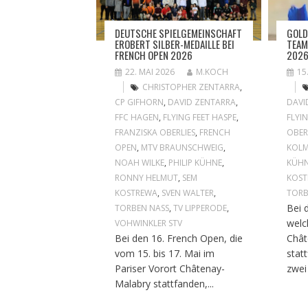
DEUTSCHE SPIELGEMEINSCHAFT
GOLD
EROBERT SILBER-MEDAILLE BEI
TEAM
FRENCH OPEN 2026
202
22. MAI 2026
M.KOCH
15
CHRISTOPHER ZENTARRA
,
CP GIFHORN
,
DAVID ZENTARRA
,
DAVI
FFC HAGEN
,
FLYING FEET HASPE
,
FLYI
FRANZISKA OBERLIES
,
FRENCH
OBER
OPEN
,
MTV BRAUNSCHWEIG
,
KOLM
NOAH WILKE
,
PHILIP KÜHNE
,
KÜH
RONNY HELMUT
,
SEM
KOS
KOSTREWA
,
SVEN WALTER
,
TORB
Bei 
TORBEN NASS
,
TV LIPPERODE
,
welc
VOHWINKLER STV
Bei den 16. French Open, die
Chât
vom 15. bis 17. Mai im
stat
Pariser Vorort Châtenay-
zwei
Malabry stattfanden,...