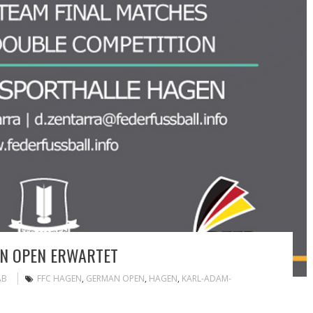
AN OPEN ERWARTET
AB
FFC HAGEN
,
GERMAN OPEN
,
HAGEN
,
KARL-ADAM-