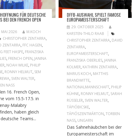
HOFFNUNG FÜR DEUTSCHE
DFFB-AUSWAHL SPIELT FAMOSE
S BEI DEN FRENCH OPEN
EUROPAMEISTERSCHAFT
6
29. OKTOBER 2025
. MAI 2026
M.KOCH
KARSTEN-THILO RAAB
CHRISTOPHER ZENTARRA
,
CHRISTOPHER ZENTARRA
,
DAVID
D ZENTARRA
,
FFC HAGEN
,
ZENTARRA
,
NG FEET HASPE
,
FRANZISKA
EUROPAMEISTERSCHAFT
,
LIES
,
FRENCH OPEN
,
JANINA
FRANZISKA OBERLIES
,
JANINA
ER
,
NOAH WILKE
,
PHILIP
KOLMER
,
KATHRIN ZENTARRA
,
NE
,
RONNY HELMUT
,
SEM
MARIUS KOCH
,
MATTHIS
TREWA
,
SVEN WALTER
,
BRANDWITTE
,
EN NASS
NATIONALMANNSCHAFT
,
PHILIP
den 16. French Open,
KÜHNE
,
RONNY HELMUT
,
SARAH
he vom 15.5-17.5. in
RÜSSELER
,
SVEN WALTER
,
enay-Malabry
TÁPIÓBICSKE
,
tfinden, haben gleich
TÁPIÓSZENTMÁRTON
,
TORBEN
 deutsche Teams...
NASS
,
UNGARN
Das Sahnehäubchen bei der
Europameisterschaft im