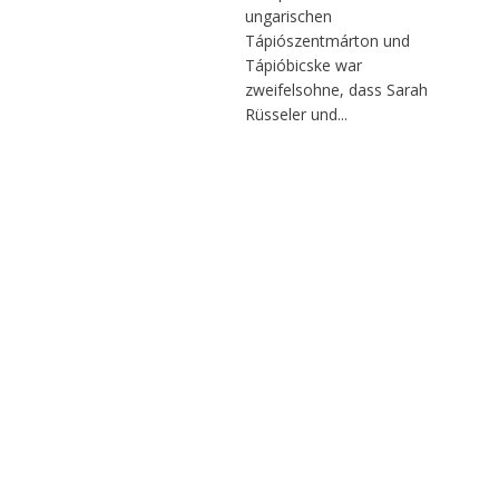
ungarischen
Tápiószentmárton und
Tápióbicske war
zweifelsohne, dass Sarah
Rüsseler und...