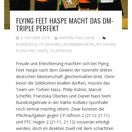
FLYING FEET HASPE MACHT DAS DM-
TRIPLE PERFEKT
4. OKTOBER 2018
KARSTEN-THILO RAAB
BUNDESLIGA
,
CP GIFHORN
,
CRONENBERGER BC
,
FFC HAGEN
,
FLYING FEET HASPE
,
TV LIPPERODE
Freude und Erleichterung machten sich bei Flying
Feet Haspe nach dem Gewinn der nunmehr dritten
deutschen Meisterschaft gleichermaßen breit. Denn
bevor die Sektkorken knallen durften, musste das
Team um Torben Nass, Philip Kühne, Marcel
Scheffel, Franziska Oberlies und Daniel Nass beim
Bundesligafinale in der Käthe-Kollwitz-Sporthalle
noch einmal mächtig zittern. Zwar konnten die
Pflichtaufgaben gegen CP Gifhorn 2 (21:12 21:11)
und FFC Hagen 2 (21:11, 21:12) souverän erledigt
werden, doch im direkten Duell mit dem schärfsten