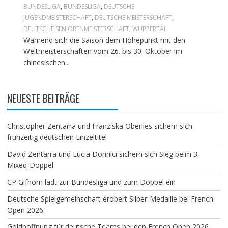
BUNDESLIGA
,
BUNDESLIGA
,
DEUTSCHE
JUGENDMEISTERSCHAFT
,
DEUTSCHE MEISTERSCHAFT
,
DEUTSCHE SENIORENMEISTERSCHAFT
,
WUPPERTAL
Während sich die Saison dem Höhepunkt mit den
Weltmeisterschaften vom 26. bis 30. Oktober im
chinesischen...
NEUESTE BEITRÄGE
Christopher Zentarra und Franziska Oberlies sichern sich
frühzeitig deutschen Einzeltitel
David Zentarra und Lucia Donnici sichern sich Sieg beim 3.
Mixed-Doppel
CP Gifhorn lädt zur Bundesliga und zum Doppel ein
Deutsche Spielgemeinschaft erobert Silber-Medaille bei French
Open 2026
Goldhoffnung für deutsche Teams bei den French Open 2026