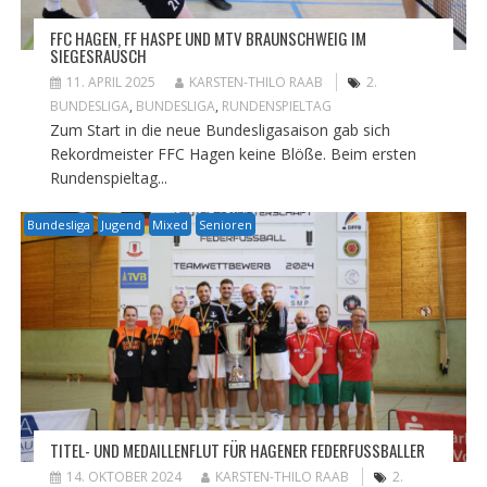
FFC HAGEN, FF HASPE UND MTV BRAUNSCHWEIG IM
SIEGESRAUSCH
11. APRIL 2025
KARSTEN-THILO RAAB
2.
BUNDESLIGA
,
BUNDESLIGA
,
RUNDENSPIELTAG
Zum Start in die neue Bundesligasaison gab sich
Rekordmeister FFC Hagen keine Blöße. Beim ersten
Rundenspieltag...
Bundesliga
Jugend
Mixed
Senioren
TITEL- UND MEDAILLENFLUT FÜR HAGENER FEDERFUSSBALLER
14. OKTOBER 2024
KARSTEN-THILO RAAB
2.