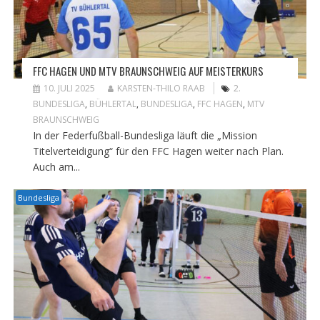
FFC HAGEN UND MTV BRAUNSCHWEIG AUF MEISTERKURS
10. JULI 2025
KARSTEN-THILO RAAB
2.
BUNDESLIGA
,
BÜHLERTAL
,
BUNDESLIGA
,
FFC HAGEN
,
MTV
BRAUNSCHWEIG
In der Federfußball-Bundesliga läuft die „Mission
Titelverteidigung“ für den FFC Hagen weiter nach Plan.
Auch am...
Bundesliga