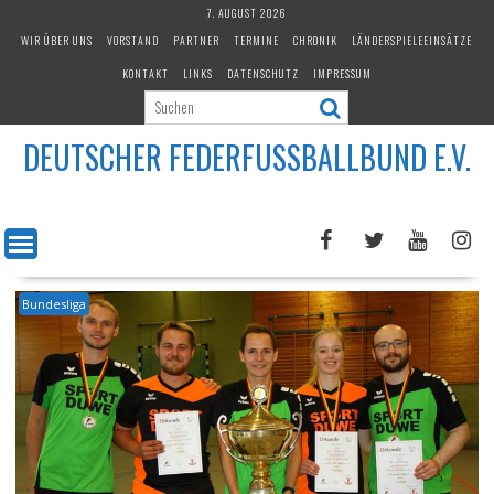
Skip
7. AUGUST 2026
to
WIR ÜBER UNS
VORSTAND
PARTNER
TERMINE
CHRONIK
LÄNDERSPIELEEINSÄTZE
content
KONTAKT
LINKS
DATENSCHUTZ
IMPRESSUM
DEUTSCHER FEDERFUSSBALLBUND E.V.
Bundesliga