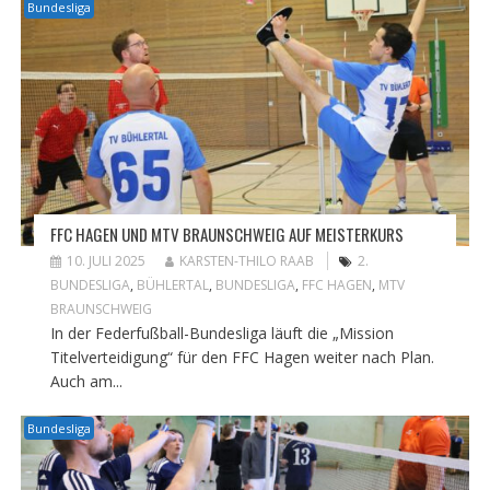
Bundesliga
FFC HAGEN UND MTV BRAUNSCHWEIG AUF MEISTERKURS
10. JULI 2025
KARSTEN-THILO RAAB
2.
BUNDESLIGA
,
BÜHLERTAL
,
BUNDESLIGA
,
FFC HAGEN
,
MTV
BRAUNSCHWEIG
In der Federfußball-Bundesliga läuft die „Mission
Titelverteidigung“ für den FFC Hagen weiter nach Plan.
Auch am...
Bundesliga