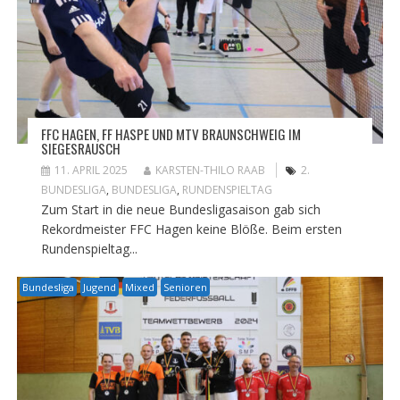
FFC HAGEN, FF HASPE UND MTV BRAUNSCHWEIG IM
SIEGESRAUSCH
11. APRIL 2025
KARSTEN-THILO RAAB
2.
BUNDESLIGA
,
BUNDESLIGA
,
RUNDENSPIELTAG
Zum Start in die neue Bundesligasaison gab sich
Rekordmeister FFC Hagen keine Blöße. Beim ersten
Rundenspieltag...
Bundesliga
Jugend
Mixed
Senioren