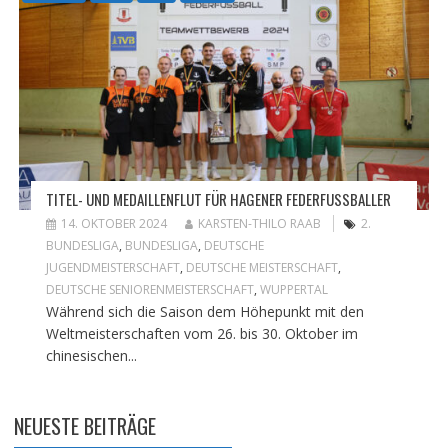
TITEL- UND MEDAILLENFLUT FÜR HAGENER FEDERFUSSBALLER
14. OKTOBER 2024
KARSTEN-THILO RAAB
2.
BUNDESLIGA
,
BUNDESLIGA
,
DEUTSCHE
JUGENDMEISTERSCHAFT
,
DEUTSCHE MEISTERSCHAFT
,
DEUTSCHE SENIORENMEISTERSCHAFT
,
WUPPERTAL
Während sich die Saison dem Höhepunkt mit den
Weltmeisterschaften vom 26. bis 30. Oktober im
chinesischen...
NEUESTE BEITRÄGE