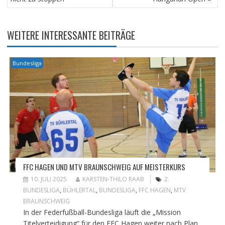
WEITERE INTERESSANTE BEITRÄGE
Bundesliga
FFC HAGEN UND MTV BRAUNSCHWEIG AUF MEISTERKURS
10. JULI 2025
KARSTEN-THILO RAAB
2.
BUNDESLIGA
,
BÜHLERTAL
,
BUNDESLIGA
,
FFC HAGEN
,
MTV
BRAUNSCHWEIG
In der Federfußball-Bundesliga läuft die „Mission
Titelverteidigung“ für den FFC Hagen weiter nach Plan.