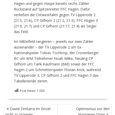
Hagen und gegen Haspe bereits sechs Zähler
Rückstand auf Spitzenreiter FFC Hagen. Dafür
verließen die Ostwestfalen gegen TV Lipperode 2
(21:5, 21:6), CP Gifhorn 2 (21:2, 21:3), FFC Hagen 3
(21:9, 21:7) und CP Gifhorn (21:17, 21:4) als Sieger
das Feld.
Im Mittelfeld rangieren – jeweils nur zwei Zähler
auseinander – der TV Lipperode 2 um Ex-
Nationalspieler Tobias Tochtrop, der Cronenberger
BC um WM-Teilnehmer Noah Wilke, Neuling CP
Gifhorn um Tarik Kaufmann (Bild) sowie der FFC
Hagen 2 um Schmetterspieler Florian Krick, während
TV Lipperode 3, CP Gifhorn 2 und FFC Hagen 3 das
Tabellenende zieren.
Post Views:
1.003
BEITRAGSNAVIGATION
David Zentarra im Einzel
Optimismus vor den
nicht zu stoppen
Hungarian Open