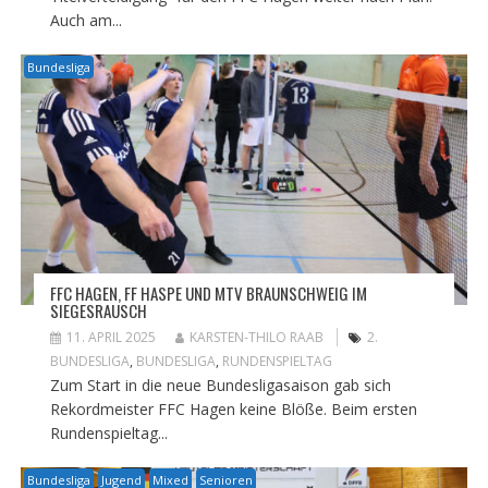
Auch am...
Bundesliga
FFC HAGEN, FF HASPE UND MTV BRAUNSCHWEIG IM
SIEGESRAUSCH
11. APRIL 2025
KARSTEN-THILO RAAB
2.
BUNDESLIGA
,
BUNDESLIGA
,
RUNDENSPIELTAG
Zum Start in die neue Bundesligasaison gab sich
Rekordmeister FFC Hagen keine Blöße. Beim ersten
Rundenspieltag...
Bundesliga
Jugend
Mixed
Senioren