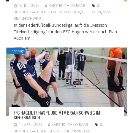
10. JULI 2025
KARSTEN-THILO RAAB
2.
BUNDESLIGA
,
BÜHLERTAL
,
BUNDESLIGA
,
FFC HAGEN
,
MTV
BRAUNSCHWEIG
In der Federfußball-Bundesliga läuft die „Mission
Titelverteidigung“ für den FFC Hagen weiter nach Plan.
Auch am...
Bundesliga
FFC HAGEN, FF HASPE UND MTV BRAUNSCHWEIG IM
SIEGESRAUSCH
11. APRIL 2025
KARSTEN-THILO RAAB
2.
BUNDESLIGA
,
BUNDESLIGA
,
RUNDENSPIELTAG