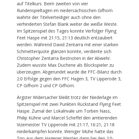
auf Titelkurs. Beim zweiten von vier
Rundenspieltagen im niedersächsischen Gifhorn
wahrte der Titelverteidiger auch ohne den
verhinderten Stefan Blank weiter die weiße Weste.
Im Spitzenspiel des Tages konnte Verfolger Flying
Feet Haspe mit 21:15, 21:13 deutlich entzaubert
werden. Während David Zentarra mit einer starken
Schmetterquote glänzen konnte, verdiente sich
Christopher Zentarra Bestnoten in der Abwehr.
Zudem wusste Max Duchene als Blockspieler zu
überzeugen. Abgerundet wurde die FFC-Bilanz durch
2:0 Erfolge gegen den FFC Hagen 3, TV Lipperode 3,
CP Gifhorn 2 und CP Gifhorn.
Ärgster Widersacher bleibt trotz der Niederlage im
Spitzenspiel mit zwei Punkten Rückstand Flying Feet
Haspe. Zumal der Lokalrivale um Torben Nass,
Philip Kühne und Marcel Scheffel den amtierenden
Vizemeister TV Lipperode mit 21:17, 16:21, 21:18
niederkämpfen konnte. Weniger Mühe hatte das
Trio aus dem Hagener Westen dann bei den 2:0-