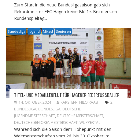
Zum Start in die neue Bundesligasaison gab sich
Rekordmeister FFC Hagen keine Blöße. Beim ersten
Rundenspieltag...
Bundesliga
Jugend
Mixed
Senioren
TITEL- UND MEDAILLENFLUT FÜR HAGENER FEDERFUSSBALLER
14. OKTOBER 2024
KARSTEN-THILO RAAB
2.
BUNDESLIGA
,
BUNDESLIGA
,
DEUTSCHE
JUGENDMEISTERSCHAFT
,
DEUTSCHE MEISTERSCHAFT
,
DEUTSCHE SENIORENMEISTERSCHAFT
,
WUPPERTAL
Während sich die Saison dem Höhepunkt mit den
Weltmeisterschaften vom 26. bis 30. Oktober im