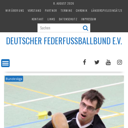
Skip
8. AUGUST 2026
to
WIR ÜBER UNS
VORSTAND
PARTNER
TERMINE
CHRONIK
LÄNDERSPIELEEINSÄTZE
content
KONTAKT
LINKS
DATENSCHUTZ
IMPRESSUM
DEUTSCHER FEDERFUSSBALLBUND E.V.
Bundesliga