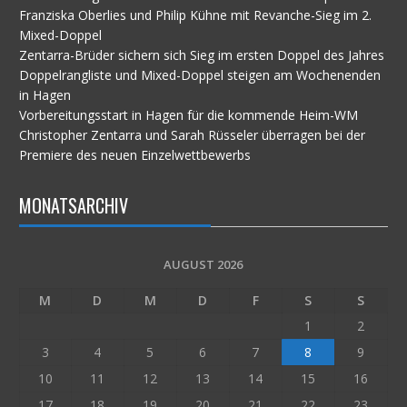
Franziska Oberlies und Philip Kühne mit Revanche-Sieg im 2.
Mixed-Doppel
Zentarra-Brüder sichern sich Sieg im ersten Doppel des Jahres
Doppelrangliste und Mixed-Doppel steigen am Wochenenden
in Hagen
Vorbereitungsstart in Hagen für die kommende Heim-WM
Christopher Zentarra und Sarah Rüsseler überragen bei der
Premiere des neuen Einzelwettbewerbs
MONATSARCHIV
AUGUST 2026
M
D
M
D
F
S
S
1
2
3
4
5
6
7
8
9
10
11
12
13
14
15
16
17
18
19
20
21
22
23