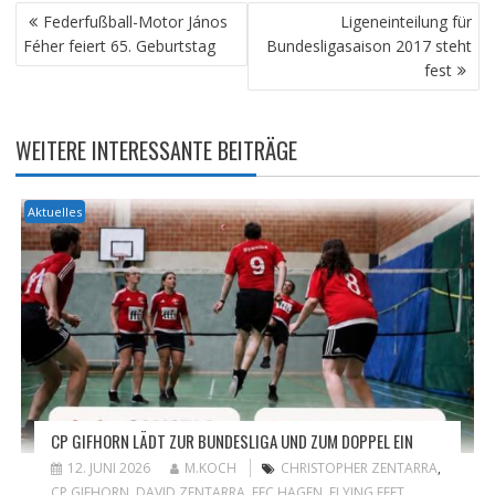
BEITRAGSNAVIGATION
Federfußball-Motor János
Ligeneinteilung für
Féher feiert 65. Geburtstag
Bundesligasaison 2017 steht
fest
WEITERE INTERESSANTE BEITRÄGE
Aktuelles
CP GIFHORN LÄDT ZUR BUNDESLIGA UND ZUM DOPPEL EIN
12. JUNI 2026
M.KOCH
CHRISTOPHER ZENTARRA
,
CP GIFHORN
,
DAVID ZENTARRA
,
FFC HAGEN
,
FLYING FEET