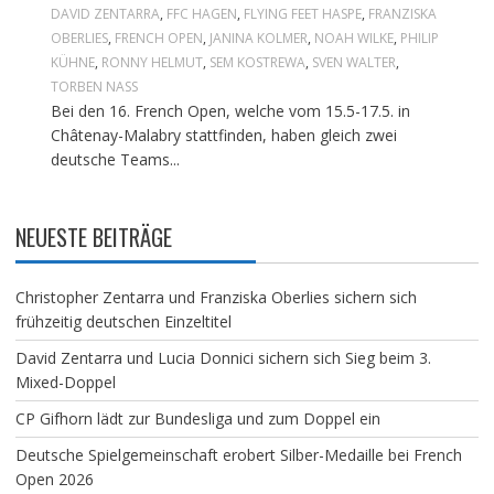
DAVID ZENTARRA
,
FFC HAGEN
,
FLYING FEET HASPE
,
FRANZISKA
OBERLIES
,
FRENCH OPEN
,
JANINA KOLMER
,
NOAH WILKE
,
PHILIP
KÜHNE
,
RONNY HELMUT
,
SEM KOSTREWA
,
SVEN WALTER
,
TORBEN NASS
Bei den 16. French Open, welche vom 15.5-17.5. in
Châtenay-Malabry stattfinden, haben gleich zwei
deutsche Teams...
NEUESTE BEITRÄGE
Christopher Zentarra und Franziska Oberlies sichern sich
frühzeitig deutschen Einzeltitel
David Zentarra und Lucia Donnici sichern sich Sieg beim 3.
Mixed-Doppel
CP Gifhorn lädt zur Bundesliga und zum Doppel ein
Deutsche Spielgemeinschaft erobert Silber-Medaille bei French
Open 2026