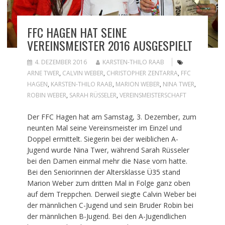
FFC HAGEN HAT SEINE
VEREINSMEISTER 2016 AUSGESPIELT
4. DEZEMBER 2016
KARSTEN-THILO RAAB
ARNE TWER
,
CALVIN WEBER
,
CHRISTOPHER ZENTARRA
,
FFC
HAGEN
,
KARSTEN-THILO RAAB
,
MARION WEBER
,
NINA TWER
,
ROBIN WEBER
,
SARAH RÜSSELER
,
VEREINSMEISTERSCHAFT
Der FFC Hagen hat am Samstag, 3. Dezember, zum
neunten Mal seine Vereinsmeister im Einzel und
Doppel ermittelt. Siegerin bei der weiblichen A-
Jugend wurde Nina Twer, während Sarah Rüsseler
bei den Damen einmal mehr die Nase vorn hatte.
Bei den Seniorinnen der Altersklasse Ü35 stand
Marion Weber zum dritten Mal in Folge ganz oben
auf dem Treppchen. Derweil siegte Calvin Weber bei
der männlichen C-Jugend und sein Bruder Robin bei
der männlichen B-Jugend. Bei den A-Jugendlichen