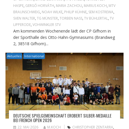
HASPE
,
GERGŐ HORVÁTH
,
MARIA ZACHOU
,
MARIUS KOCH
,
MTV
BRAUNSCHWEIG
,
NOAH WILKE
,
PHILIP KÜHNE
,
SEM KOSTREWA
,
SVEN WALTER
,
TG MÜNSTER
,
TORBEN NASS
,
TV BÜHLERTAL
,
TV
LIPPERODE
,
VOHWINKLER STV
Am kommenden Wochenende lädt der CP Gifhorn in
der Sporthalle des Otto-Hahn-Gymnasiums (Brandweg
2, 38518 Gifhorn)...
Aktuelles
International
DEUTSCHE SPIELGEMEINSCHAFT EROBERT SILBER-MEDAILLE
BEI FRENCH OPEN 2026
22. MAI 2026
M.KOCH
CHRISTOPHER ZENTARRA
,