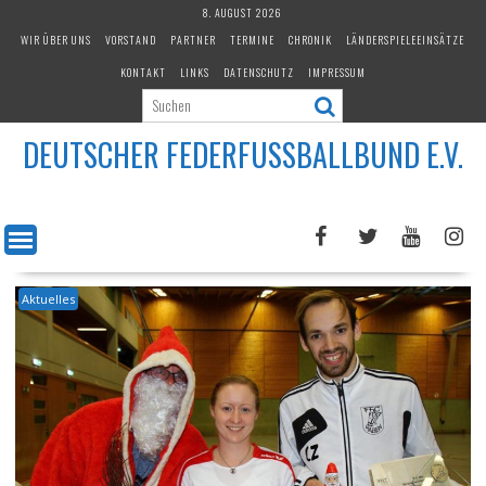
Skip
8. AUGUST 2026
to
WIR ÜBER UNS
VORSTAND
PARTNER
TERMINE
CHRONIK
LÄNDERSPIELEEINSÄTZE
content
KONTAKT
LINKS
DATENSCHUTZ
IMPRESSUM
DEUTSCHER FEDERFUSSBALLBUND E.V.
Aktuelles