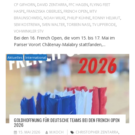
CP GIFHORN
,
DAVID ZENTARRA
,
FFC HAGEN
,
FLYING FEET
HASPE
,
FRANZISKA OBERLIES
,
FRENCH OPEN
,
MTV
BRAUNSCHWEIG
,
NOAH WILKE
,
PHILIP KÜHNE
,
RONNY HELMUT
,
SEM KOSTREWA
,
SVEN WALTER
,
TORBEN NASS
,
TV LIPPERODE
,
VOHWINKLER STV
Bei den 16. French Open, die vom 15. bis 17. Mai im
Pariser Vorort Châtenay-Malabry stattfanden,...
Aktuelles
International
GOLDHOFFNUNG FÜR DEUTSCHE TEAMS BEI DEN FRENCH OPEN
2026
15. MAI 2026
M.KOCH
CHRISTOPHER ZENTARRA
,