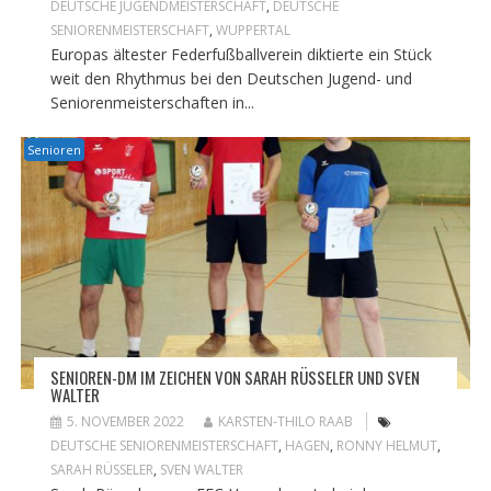
DEUTSCHE JUGENDMEISTERSCHAFT
,
DEUTSCHE
SENIORENMEISTERSCHAFT
,
WUPPERTAL
Europas ältester Federfußballverein diktierte ein Stück
weit den Rhythmus bei den Deutschen Jugend- und
Seniorenmeisterschaften in...
Senioren
SENIOREN-DM IM ZEICHEN VON SARAH RÜSSELER UND SVEN
WALTER
5. NOVEMBER 2022
KARSTEN-THILO RAAB
DEUTSCHE SENIORENMEISTERSCHAFT
,
HAGEN
,
RONNY HELMUT
,
SARAH RÜSSELER
,
SVEN WALTER