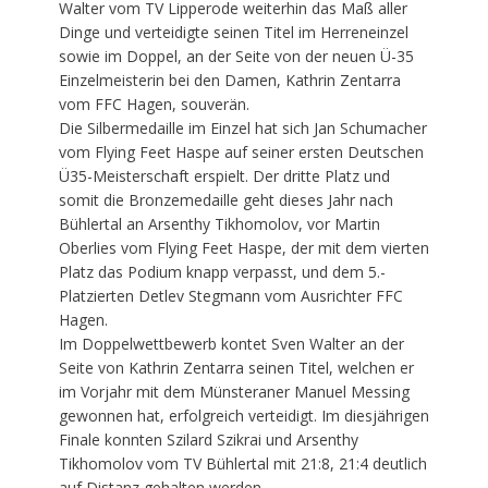
Walter vom TV Lipperode weiterhin das Maß aller
Dinge und verteidigte seinen Titel im Herreneinzel
sowie im Doppel, an der Seite von der neuen Ü-35
Einzelmeisterin bei den Damen, Kathrin Zentarra
vom FFC Hagen, souverän.
Die Silbermedaille im Einzel hat sich Jan Schumacher
vom Flying Feet Haspe auf seiner ersten Deutschen
Ü35-Meisterschaft erspielt. Der dritte Platz und
somit die Bronzemedaille geht dieses Jahr nach
Bühlertal an Arsenthy Tikhomolov, vor Martin
Oberlies vom Flying Feet Haspe, der mit dem vierten
Platz das Podium knapp verpasst, und dem 5.-
Platzierten Detlev Stegmann vom Ausrichter FFC
Hagen.
Im Doppelwettbewerb kontet Sven Walter an der
Seite von Kathrin Zentarra seinen Titel, welchen er
im Vorjahr mit dem Münsteraner Manuel Messing
gewonnen hat, erfolgreich verteidigt. Im diesjährigen
Finale konnten Szilard Szikrai und Arsenthy
Tikhomolov vom TV Bühlertal mit 21:8, 21:4 deutlich
auf Distanz gehalten werden.