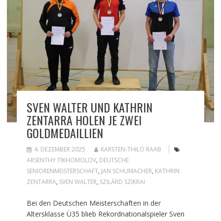
SVEN WALTER UND KATHRIN
ZENTARRA HOLEN JE ZWEI
GOLDMEDAILLIEN
4. DEZEMBER 2025
KARSTEN-THILO RAAB
ARSENTHY TIKHOMOLOV
,
DEUTSCHE
SENIORENMEISTERSCHAFT
,
JAN SCHUMACHER
,
KATHRIN
ZENTARRA
,
SVEN WALTER
,
SZILÁRD SZIKRAI
Bei den Deutschen Meisterschaften in der
Altersklasse Ü35 blieb Rekordnationalspieler Sven