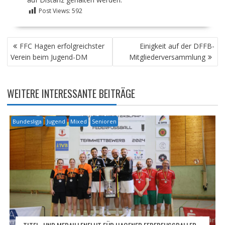
Post Views:
592
BEITRAGSNAVIGATION
FFC Hagen erfolgreichster
Einigkeit auf der DFFB-
Verein beim Jugend-DM
Mitgliederversammlung
WEITERE INTERESSANTE BEITRÄGE
Bundesliga
Jugend
Mixed
Senioren