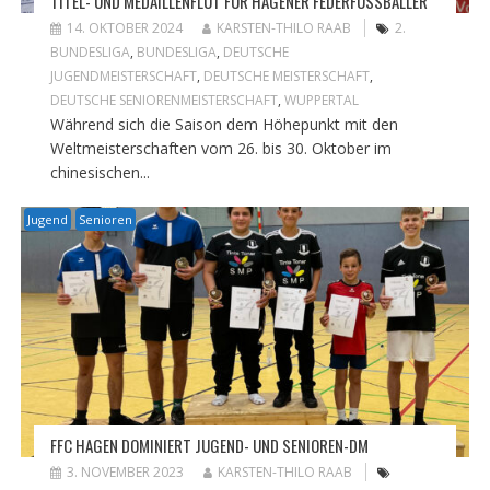
TITEL- UND MEDAILLENFLUT FÜR HAGENER FEDERFUSSBALLER
14. OKTOBER 2024
KARSTEN-THILO RAAB
2.
BUNDESLIGA
,
BUNDESLIGA
,
DEUTSCHE
JUGENDMEISTERSCHAFT
,
DEUTSCHE MEISTERSCHAFT
,
DEUTSCHE SENIORENMEISTERSCHAFT
,
WUPPERTAL
Während sich die Saison dem Höhepunkt mit den
Weltmeisterschaften vom 26. bis 30. Oktober im
chinesischen...
Jugend
Senioren
FFC HAGEN DOMINIERT JUGEND- UND SENIOREN-DM
3. NOVEMBER 2023
KARSTEN-THILO RAAB