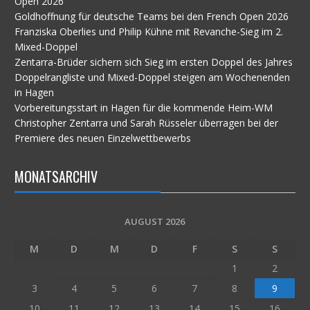
Open 2026
Goldhoffnung für deutsche Teams bei den French Open 2026
Franziska Oberlies und Philip Kühne mit Revanche-Sieg im 2.
Mixed-Doppel
Zentarra-Brüder sichern sich Sieg im ersten Doppel des Jahres
Doppelrangliste und Mixed-Doppel steigen am Wochenenden
in Hagen
Vorbereitungsstart in Hagen für die kommende Heim-WM
Christopher Zentarra und Sarah Rüsseler überragen bei der
Premiere des neuen Einzelwettbewerbs
MONATSARCHIV
AUGUST 2026
M
D
M
D
F
S
S
1
2
3
4
5
6
7
8
9
10
11
12
13
14
15
16