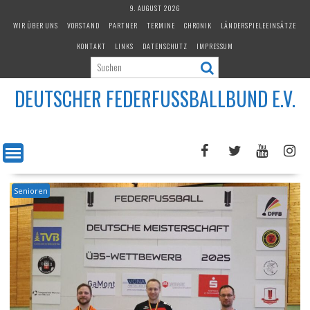
Skip
9. AUGUST 2026
to
WIR ÜBER UNS
VORSTAND
PARTNER
TERMINE
CHRONIK
LÄNDERSPIELEEINSÄTZE
content
KONTAKT
LINKS
DATENSCHUTZ
IMPRESSUM
DEUTSCHER FEDERFUSSBALLBUND E.V.
Senioren