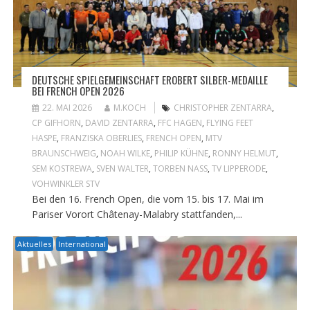
DEUTSCHE SPIELGEMEINSCHAFT EROBERT SILBER-MEDAILLE
BEI FRENCH OPEN 2026
22. MAI 2026
M.KOCH
CHRISTOPHER ZENTARRA
,
CP GIFHORN
,
DAVID ZENTARRA
,
FFC HAGEN
,
FLYING FEET
HASPE
,
FRANZISKA OBERLIES
,
FRENCH OPEN
,
MTV
BRAUNSCHWEIG
,
NOAH WILKE
,
PHILIP KÜHNE
,
RONNY HELMUT
,
SEM KOSTREWA
,
SVEN WALTER
,
TORBEN NASS
,
TV LIPPERODE
,
VOHWINKLER STV
Bei den 16. French Open, die vom 15. bis 17. Mai im
Pariser Vorort Châtenay-Malabry stattfanden,...
Aktuelles
International