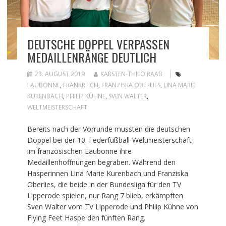
DEUTSCHE DOPPEL VERPASSEN
MEDAILLENRÄNGE DEUTLICH
23. AUGUST 2019
KARSTEN-THILO RAAB
EAUBONNE
,
FRANKREICH
,
FRANZISKA OBERLIES
,
LINA MARIE
KURENBACH
,
PHILIP KÜHNE
,
SVEN WALTER
,
WELTMEISTERSCHAFT
Bereits nach der Vorrunde mussten die deutschen
Doppel bei der 10. Federfußball-Weltmeisterschaft
im französischen Eaubonne ihre
Medaillenhoffnungen begraben. Während den
Hasperinnen Lina Marie Kurenbach und Franziska
Oberlies, die beide in der Bundesliga für den TV
Lipperode spielen, nur Rang 7 blieb, erkämpften
Sven Walter vom TV Lipperode und Philip Kühne von
Flying Feet Haspe den fünften Rang.