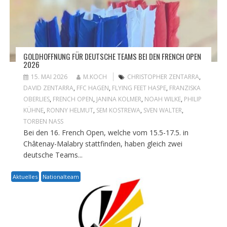
GOLDHOFFNUNG FÜR DEUTSCHE TEAMS BEI DEN FRENCH OPEN
2026
15. MAI 2026
M.KOCH
CHRISTOPHER ZENTARRA
,
DAVID ZENTARRA
,
FFC HAGEN
,
FLYING FEET HASPE
,
FRANZISKA
OBERLIES
,
FRENCH OPEN
,
JANINA KOLMER
,
NOAH WILKE
,
PHILIP
KÜHNE
,
RONNY HELMUT
,
SEM KOSTREWA
,
SVEN WALTER
,
TORBEN NASS
Bei den 16. French Open, welche vom 15.5-17.5. in
Châtenay-Malabry stattfinden, haben gleich zwei
deutsche Teams...
Aktuelles
Nationalteam