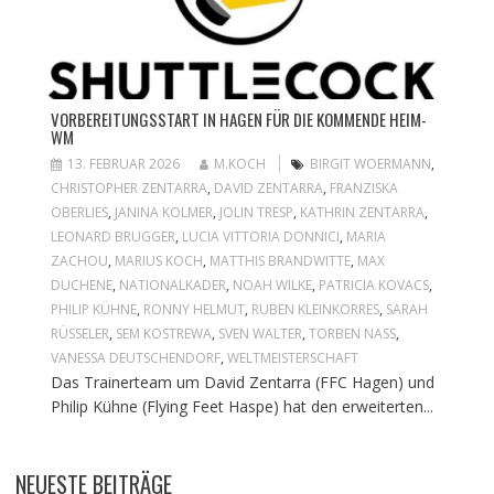
VORBEREITUNGSSTART IN HAGEN FÜR DIE KOMMENDE HEIM-
WM
13. FEBRUAR 2026
M.KOCH
BIRGIT WOERMANN
,
CHRISTOPHER ZENTARRA
,
DAVID ZENTARRA
,
FRANZISKA
OBERLIES
,
JANINA KOLMER
,
JOLIN TRESP
,
KATHRIN ZENTARRA
,
LEONARD BRUGGER
,
LUCIA VITTORIA DONNICI
,
MARIA
ZACHOU
,
MARIUS KOCH
,
MATTHIS BRANDWITTE
,
MAX
DUCHENE
,
NATIONALKADER
,
NOAH WILKE
,
PATRICIA KOVACS
,
PHILIP KÜHNE
,
RONNY HELMUT
,
RUBEN KLEINKORRES
,
SARAH
RÜSSELER
,
SEM KOSTREWA
,
SVEN WALTER
,
TORBEN NASS
,
VANESSA DEUTSCHENDORF
,
WELTMEISTERSCHAFT
Das Trainerteam um David Zentarra (FFC Hagen) und
Philip Kühne (Flying Feet Haspe) hat den erweiterten...
NEUESTE BEITRÄGE