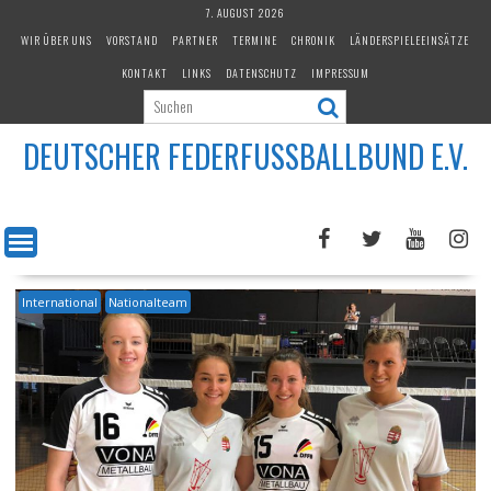
Skip
7. AUGUST 2026
to
WIR ÜBER UNS
VORSTAND
PARTNER
TERMINE
CHRONIK
LÄNDERSPIELEEINSÄTZE
content
KONTAKT
LINKS
DATENSCHUTZ
IMPRESSUM
DEUTSCHER FEDERFUSSBALLBUND E.V.
International
Nationalteam