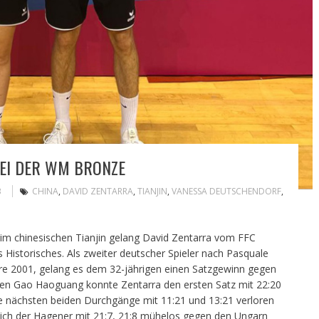
BEI DER WM BRONZE
B
CHINA
,
DAVID ZENTARRA
,
TIANJIN
,
VANESSA DEUTSCHENDORF
,
 im chinesischen Tianjin gelang David Zentarra vom FFC
Historisches. Als zweiter deutscher Spieler nach Pasquale
re 2001, gelang es dem 32-jährigen einen Satzgewinn gegen
gen Gao Haoguang konnte Zentarra den ersten Satz mit 22:20
ie nächsten beiden Durchgänge mit 11:21 und 13:21 verloren
sich der Hagener mit 21:7, 21:8 mühelos gegen den Ungarn