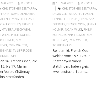
. MAI 2026
M.KOCH
15. MAI 2026
M.KOCH
CHRISTOPHER ZENTARRA
,
CHRISTOPHER ZENTARRA
,
IFHORN
,
DAVID ZENTARRA
,
DAVID ZENTARRA
,
FFC HAGEN
,
HAGEN
,
FLYING FEET HASPE
,
FLYING FEET HASPE
,
FRANZISKA
ZISKA OBERLIES
,
FRENCH
OBERLIES
,
FRENCH OPEN
,
JANINA
N
,
MTV BRAUNSCHWEIG
,
KOLMER
,
NOAH WILKE
,
PHILIP
 WILKE
,
PHILIP KÜHNE
,
KÜHNE
,
RONNY HELMUT
,
SEM
Y HELMUT
,
SEM
KOSTREWA
,
SVEN WALTER
,
TREWA
,
SVEN WALTER
,
TORBEN NASS
Bei den 16. French Open,
EN NASS
,
TV LIPPERODE
,
welche vom 15.5-17.5. in
INKLER STV
den 16. French Open, die
Châtenay-Malabry
15. bis 17. Mai im
stattfinden, haben gleich
ser Vorort Châtenay-
zwei deutsche Teams...
bry stattfanden,...