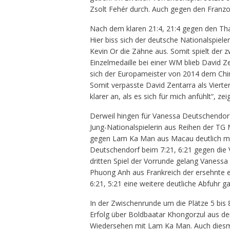
Zsolt Fehér durch. Auch gegen den Franzo
Nach dem klaren 21:4, 21:4 gegen den Tha
Hier biss sich der deutsche Nationalspiele
Kevin Or die Zähne aus. Somit spielt der
Einzelmedaille bei einer WM blieb David 
sich der Europameister von 2014 dem Chi
Somit verpasste David Zentarra als Vierte
klarer an, als es sich für mich anfühlt“, 
Derweil hingen für Vanessa Deutschendo
Jung-Nationalspielerin aus Reihen der TG 
gegen Lam Ka Man aus Macau deutlich mit 
Deutschendorf beim 7:21, 6:21 gegen die
dritten Spiel der Vorrunde gelang Vaness
Phuong Anh aus Frankreich der ersehnte 
6:21, 5:21 eine weitere deutliche Abfuhr ga
In der Zwischenrunde um die Plätze 5 bis 8
Erfolg über Boldbaatar Khongorzul aus de
Wiedersehen mit Lam Ka Man. Auch diesmal 