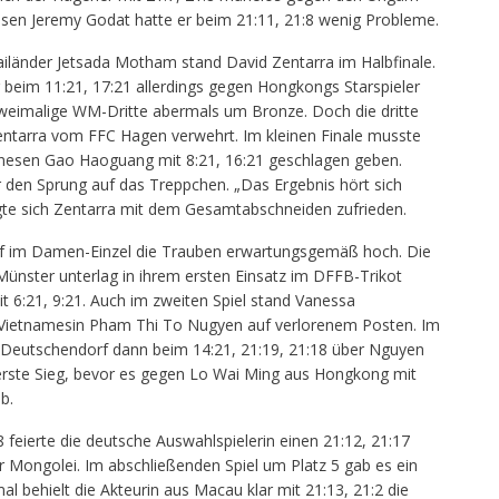
sen Jeremy Godat hatte er beim 21:11, 21:8 wenig Probleme.
iländer Jetsada Motham stand David Zentarra im Halbfinale.
r beim 11:21, 17:21 allerdings gegen Hongkongs Starspieler
 zweimalige WM-Dritte abermals um Bronze. Doch die dritte
Zentarra vom FFC Hagen verwehrt. Im kleinen Finale musste
nesen Gao Haoguang mit 8:21, 16:21 geschlagen geben.
r den Sprung auf das Treppchen. „Das Ergebnis hört sich
zeigte sich Zentarra mit dem Gesamtabschneiden zufrieden.
rf im Damen-Einzel die Trauben erwartungsgemäß hoch. Die
Münster unterlag in ihrem ersten Einsatz im DFFB-Trikot
6:21, 9:21. Auch im zweiten Spiel stand Vanessa
 Vietnamesin Pham Thi To Nugyen auf verlorenem Posten. Im
a Deutschendorf dann beim 14:21, 21:19, 21:18 über Nguyen
erste Sieg, bevor es gegen Lo Wai Ming aus Hongkong mit
b.
 feierte die deutsche Auswahlspielerin einen 21:12, 21:17
r Mongolei. Im abschließenden Spiel um Platz 5 gab es ein
behielt die Akteurin aus Macau klar mit 21:13, 21:2 die