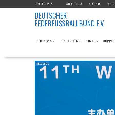
Skip
6. AUGUST 2026
WIR ÜBER UNS
VORSTAND
PARTN
to
DEUTSCHER
content
FEDERFUSSBALLBUND E.V.
DFFB-NEWS
BUNDESLIGA
EINZEL
DOPPEL
Aktuelles