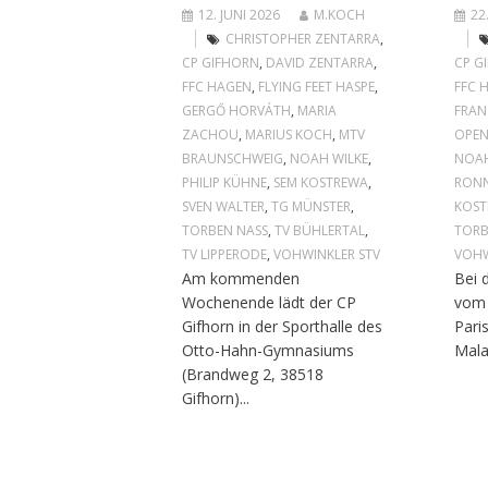
12. JUNI 2026
M.KOCH
22
CHRISTOPHER ZENTARRA
,
CP GIFHORN
,
DAVID ZENTARRA
,
CP G
FFC HAGEN
,
FLYING FEET HASPE
,
FFC 
GERGŐ HORVÁTH
,
MARIA
FRAN
ZACHOU
,
MARIUS KOCH
,
MTV
OPE
BRAUNSCHWEIG
,
NOAH WILKE
,
NOAH
PHILIP KÜHNE
,
SEM KOSTREWA
,
RONN
SVEN WALTER
,
TG MÜNSTER
,
KOS
TORBEN NASS
,
TV BÜHLERTAL
,
TORB
TV LIPPERODE
,
VOHWINKLER STV
VOHW
Am kommenden
Bei 
Wochenende lädt der CP
vom 
Gifhorn in der Sporthalle des
Pari
Otto-Hahn-Gymnasiums
Mala
(Brandweg 2, 38518
Gifhorn)...