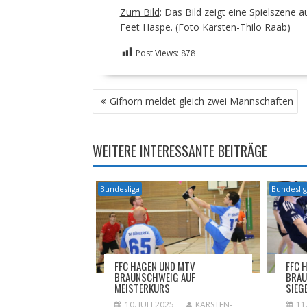
Zum Bild
: Das Bild zeigt eine Spielszene
Feet Haspe. (Foto Karsten-Thilo Raab)
Post Views:
878
BEITRAGSNAVIGATION
Gifhorn meldet gleich zwei Mannschaften
WEITERE INTERESSANTE BEITRÄGE
Bundesliga
Bundesli
FFC HAGEN UND MTV
FFC 
BRAUNSCHWEIG AUF
BRAU
MEISTERKURS
SIEG
10. JULI 2025
KARSTEN-
11