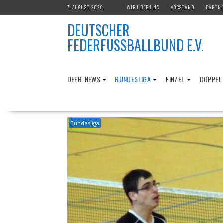
Skip
7. AUGUST 2026
WIR ÜBER UNS
VORSTAND
PARTN
to
DEUTSCHER
content
FEDERFUSSBALLBUND E.V.
DFFB-NEWS
BUNDESLIGA
EINZEL
DOPPEL
Bundesliga