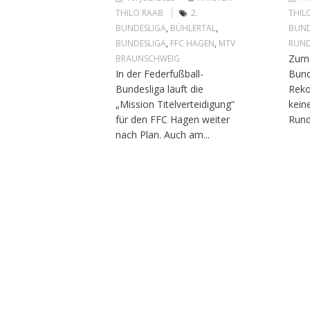
THILO RAAB
2.
THIL
BUNDESLIGA
,
BÜHLERTAL
,
BUND
BUNDESLIGA
,
FFC HAGEN
,
MTV
RUND
Zum 
BRAUNSCHWEIG
In der Federfußball-
Bund
Bundesliga läuft die
Reko
„Mission Titelverteidigung“
kein
für den FFC Hagen weiter
Rund
nach Plan. Auch am...