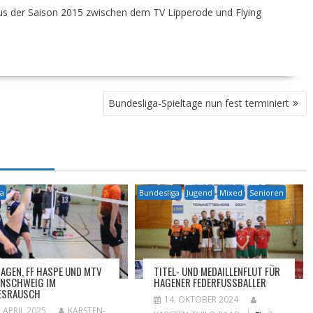
 aus der Saison 2015 zwischen dem TV Lipperode und Flying
Bundesliga-Spieltage nun fest terminiert
ga
Bundesliga
Jugend
Mixed
Senioren
HAGEN, FF HASPE UND MTV
TITEL- UND MEDAILLENFLUT FÜR
NSCHWEIG IM
HAGENER FEDERFUSSBALLER
ESRAUSCH
14. OKTOBER 2024
. APRIL 2025
KARSTEN-