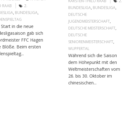
KARSTEN-THILO RAAB
2.
O RAAB
2.
BUNDESLIGA
,
BUNDESLIGA
,
ESLIGA
,
BUNDESLIGA
,
DEUTSCHE
ENSPIELTAG
JUGENDMEISTERSCHAFT
,
Start in die neue
DEUTSCHE MEISTERSCHAFT
,
esligasaison gab sich
DEUTSCHE
rdmeister FFC Hagen
SENIORENMEISTERSCHAFT
,
e Blöße. Beim ersten
WUPPERTAL
enspieltag...
Während sich die Saison
dem Höhepunkt mit den
Weltmeisterschaften vom
26. bis 30. Oktober im
chinesischen...