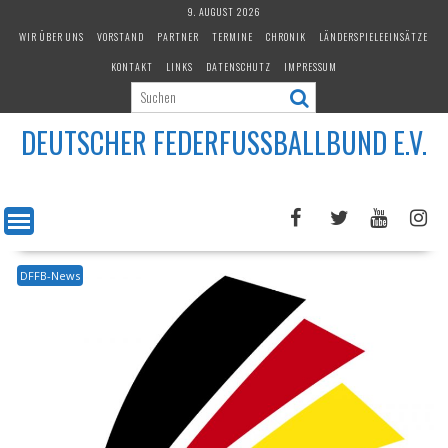
Skip
9. AUGUST 2026
to
WIR ÜBER UNS
VORSTAND
PARTNER
TERMINE
CHRONIK
LÄNDERSPIELEEINSÄTZE
content
KONTAKT
LINKS
DATENSCHUTZ
IMPRESSUM
DEUTSCHER FEDERFUSSBALLBUND E.V.
DFFB-News