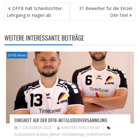
BEITRAGSNAVIGATION
DFFB hält Schiedsrichter-
31 Bewerber für die Einzel-
Lehrgang in Hagen ab
DM-Titel
WEITERE INTERESSANTE BEITRÄGE
DFFB-News
EINIGKEIT AUF DER DFFB-MITGLIEDERVERSAMMLUNG
7. DEZEMBER 2025
KARSTEN-THILO RAAB
ALEXANDER RUDEK
,
BIRGIT WOERMANN
,
CHRISTOPHER