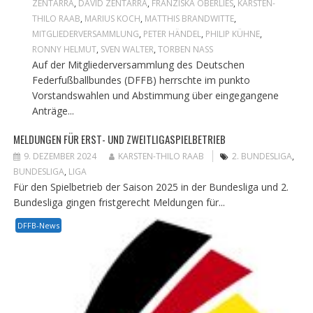
ZENTARRA
,
DAVID ZENTARRA
,
FRANZISKA OBERLIES
,
KARSTEN-
THILO RAAB
,
MARIUS KOCH
,
MATTHIS BRANDWITTE
,
MITGLIEDERVERSAMMLUNG
,
PETER HÄNDEL
,
PHILIP KÜHNE
,
RONNY HELMUT
,
SVEN WALTER
,
TORBEN NASS
Auf der Mitgliederversammlung des Deutschen
Federfußballbundes (DFFB) herrschte im punkto
Vorstandswahlen und Abstimmung über eingegangene
Anträge...
MELDUNGEN FÜR ERST- UND ZWEITLIGASPIELBETRIEB
9. DEZEMBER 2024
KARSTEN-THILO RAAB
2. BUNDESLIGA
,
BUNDESLIGA
,
LIGA
Für den Spielbetrieb der Saison 2025 in der Bundesliga und 2.
Bundesliga gingen fristgerecht Meldungen für...
DFFB-News