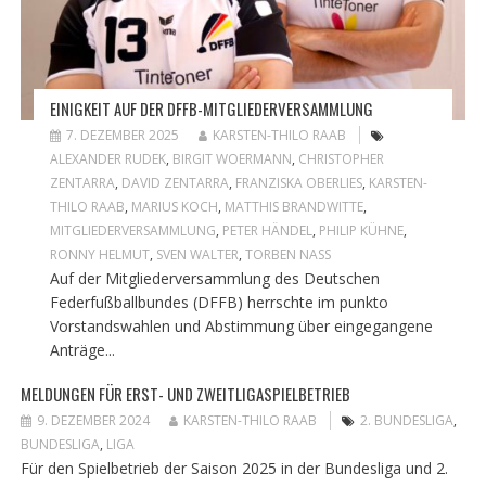
EINIGKEIT AUF DER DFFB-MITGLIEDERVERSAMMLUNG
7. DEZEMBER 2025
KARSTEN-THILO RAAB
ALEXANDER RUDEK
,
BIRGIT WOERMANN
,
CHRISTOPHER
ZENTARRA
,
DAVID ZENTARRA
,
FRANZISKA OBERLIES
,
KARSTEN-
THILO RAAB
,
MARIUS KOCH
,
MATTHIS BRANDWITTE
,
MITGLIEDERVERSAMMLUNG
,
PETER HÄNDEL
,
PHILIP KÜHNE
,
RONNY HELMUT
,
SVEN WALTER
,
TORBEN NASS
Auf der Mitgliederversammlung des Deutschen
Federfußballbundes (DFFB) herrschte im punkto
Vorstandswahlen und Abstimmung über eingegangene
Anträge...
MELDUNGEN FÜR ERST- UND ZWEITLIGASPIELBETRIEB
9. DEZEMBER 2024
KARSTEN-THILO RAAB
2. BUNDESLIGA
,
BUNDESLIGA
,
LIGA
Für den Spielbetrieb der Saison 2025 in der Bundesliga und 2.