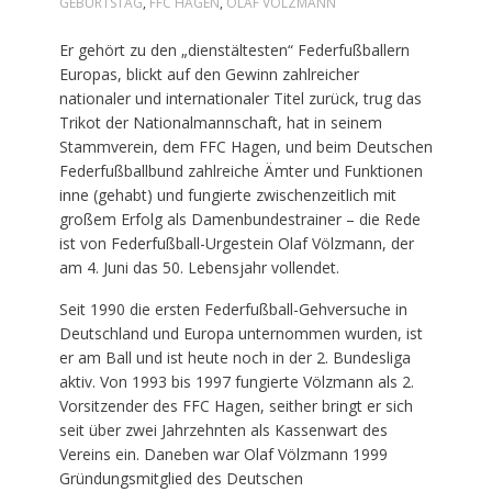
GEBURTSTAG
,
FFC HAGEN
,
OLAF VÖLZMANN
Er gehört zu den „dienstältesten“ Federfußballern
Europas, blickt auf den Gewinn zahlreicher
nationaler und internationaler Titel zurück, trug das
Trikot der Nationalmannschaft, hat in seinem
Stammverein, dem FFC Hagen, und beim Deutschen
Federfußballbund zahlreiche Ämter und Funktionen
inne (gehabt) und fungierte zwischenzeitlich mit
großem Erfolg als Damenbundestrainer – die Rede
ist von Federfußball-Urgestein Olaf Völzmann, der
am 4. Juni das 50. Lebensjahr vollendet.
Seit 1990 die ersten Federfußball-Gehversuche in
Deutschland und Europa unternommen wurden, ist
er am Ball und ist heute noch in der 2. Bundesliga
aktiv. Von 1993 bis 1997 fungierte Völzmann als 2.
Vorsitzender des FFC Hagen, seither bringt er sich
seit über zwei Jahrzehnten als Kassenwart des
Vereins ein. Daneben war Olaf Völzmann 1999
Gründungsmitglied des Deutschen