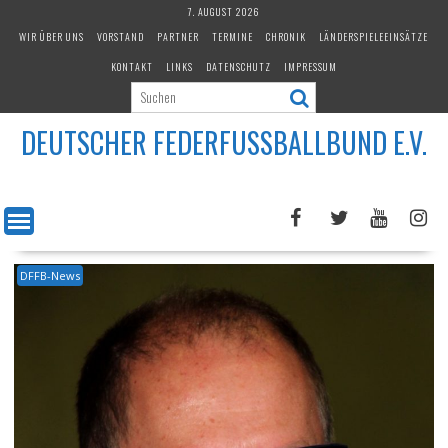
Skip
7. AUGUST 2026
to
WIR ÜBER UNS
VORSTAND
PARTNER
TERMINE
CHRONIK
LÄNDERSPIELEEINSÄTZE
content
KONTAKT
LINKS
DATENSCHUTZ
IMPRESSUM
DEUTSCHER FEDERFUSSBALLBUND E.V.
DFFB-News