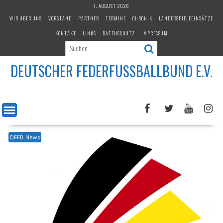
Skip
7. AUGUST 2026
to
WIR ÜBER UNS
VORSTAND
PARTNER
TERMINE
CHRONIK
LÄNDERSPIELEEINSÄTZE
content
KONTAKT
LINKS
DATENSCHUTZ
IMPRESSUM
DEUTSCHER FEDERFUSSBALLBUND E.V.
DFFB-News