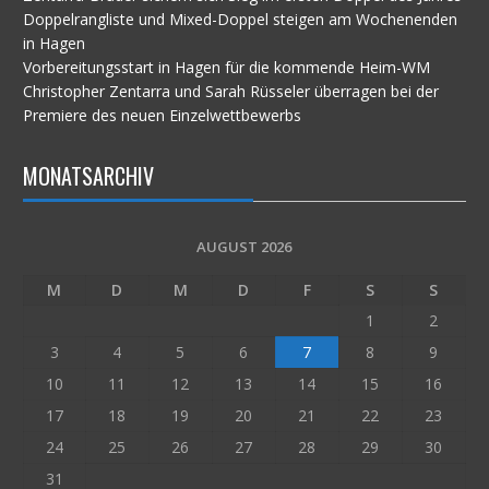
Doppelrangliste und Mixed-Doppel steigen am Wochenenden
in Hagen
Vorbereitungsstart in Hagen für die kommende Heim-WM
Christopher Zentarra und Sarah Rüsseler überragen bei der
Premiere des neuen Einzelwettbewerbs
MONATSARCHIV
AUGUST 2026
M
D
M
D
F
S
S
1
2
3
4
5
6
7
8
9
10
11
12
13
14
15
16
17
18
19
20
21
22
23
24
25
26
27
28
29
30
31