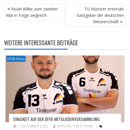
BEITRAGSNAVIGATION
Noah Wilke zum zweiten
TG Münster erstmals
Mal in Folge siegreich
Gastgeber der deutschen
Meisterschaft
WEITERE INTERESSANTE BEITRÄGE
DFFB-News
EINIGKEIT AUF DER DFFB-MITGLIEDERVERSAMMLUNG
7. DEZEMBER 2025
KARSTEN-THILO RAAB