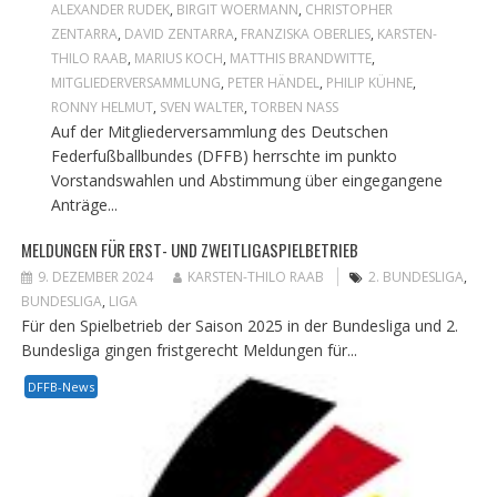
ALEXANDER RUDEK
,
BIRGIT WOERMANN
,
CHRISTOPHER
ZENTARRA
,
DAVID ZENTARRA
,
FRANZISKA OBERLIES
,
KARSTEN-
THILO RAAB
,
MARIUS KOCH
,
MATTHIS BRANDWITTE
,
MITGLIEDERVERSAMMLUNG
,
PETER HÄNDEL
,
PHILIP KÜHNE
,
RONNY HELMUT
,
SVEN WALTER
,
TORBEN NASS
Auf der Mitgliederversammlung des Deutschen
Federfußballbundes (DFFB) herrschte im punkto
Vorstandswahlen und Abstimmung über eingegangene
Anträge...
MELDUNGEN FÜR ERST- UND ZWEITLIGASPIELBETRIEB
9. DEZEMBER 2024
KARSTEN-THILO RAAB
2. BUNDESLIGA
,
BUNDESLIGA
,
LIGA
Für den Spielbetrieb der Saison 2025 in der Bundesliga und 2.
Bundesliga gingen fristgerecht Meldungen für...
DFFB-News