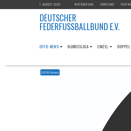
Skip
7. AUGUST 2026
WIR ÜBER UNS
VORSTAND
PARTN
to
DEUTSCHER
content
FEDERFUSSBALLBUND E.V.
DFFB-NEWS
BUNDESLIGA
EINZEL
DOPPEL
DFFB-News