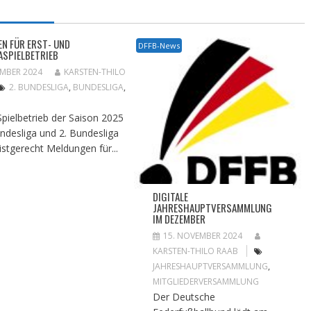
N FÜR ERST- UND
DFFB-News
ASPIELBETRIEB
EMBER 2024
KARSTEN-THILO
2. BUNDESLIGA
,
BUNDESLIGA
,
Spielbetrieb der Saison 2025
undesliga und 2. Bundesliga
istgerecht Meldungen für...
DIGITALE
JAHRESHAUPTVERSAMMLUNG
IM DEZEMBER
15. NOVEMBER 2024
KARSTEN-THILO RAAB
JAHRESHAUPTVERSAMMLUNG
,
MITGLIEDERVERSAMMLUNG
Der Deutsche