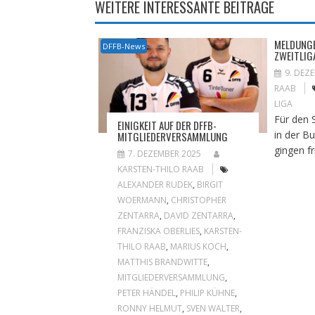
WEITERE INTERESSANTE BEITRÄGE
MELDUNGE
DFFB-News
ZWEITLIG
9. DEZ
RAAB
LIGA
Für den 
EINIGKEIT AUF DER DFFB-
in der B
MITGLIEDERVERSAMMLUNG
gingen fr
7. DEZEMBER 2025
KARSTEN-THILO RAAB
ALEXANDER RUDEK
,
BIRGIT
WOERMANN
,
CHRISTOPHER
ZENTARRA
,
DAVID ZENTARRA
,
FRANZISKA OBERLIES
,
KARSTEN-
THILO RAAB
,
MARIUS KOCH
,
MATTHIS BRANDWITTE
,
MITGLIEDERVERSAMMLUNG
,
PETER HÄNDEL
,
PHILIP KÜHNE
,
RONNY HELMUT
,
SVEN WALTER
,