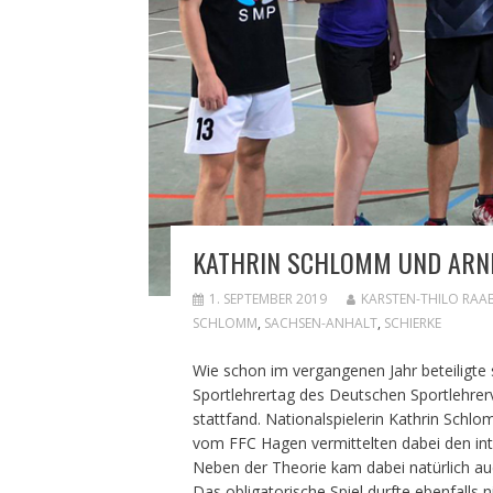
KATHRIN SCHLOMM UND ARNE
1. SEPTEMBER 2019
KARSTEN-THILO RAA
SCHLOMM
,
SACHSEN-ANHALT
,
SCHIERKE
Wie schon im vergangenen Jahr beteiligte
Sportlehrertag des Deutschen Sportlehrerv
stattfand. Nationalspielerin Kathrin Sch
vom FFC Hagen vermittelten dabei den int
Neben der Theorie kam dabei natürlich au
Das obligatorische Spiel durfte ebenfalls 