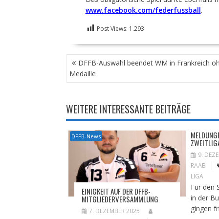
www.facebook.com/federfussball
.
Post Views:
1.293
BEITRAGSNAVIGATION
DFFB-Auswahl beendet WM in Frankreich o
Medaille
WEITERE INTERESSANTE BEITRÄGE
MELDUNGE
DFFB-News
ZWEITLIG
9. DEZ
RAAB
LIGA
Für den 
EINIGKEIT AUF DER DFFB-
in der B
MITGLIEDERVERSAMMLUNG
gingen fr
7. DEZEMBER 2025