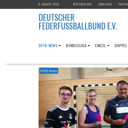
Skip
8. AUGUST 2026
WIR ÜBER UNS
VORSTAND
PARTN
to
DEUTSCHER
content
FEDERFUSSBALLBUND E.V.
DFFB-NEWS
BUNDESLIGA
EINZEL
DOPPEL
DFFB-News