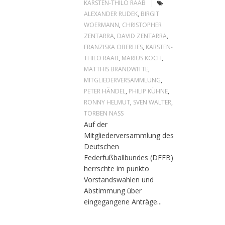
KARSTEN-THILO RAAB
ALEXANDER RUDEK
,
BIRGIT
WOERMANN
,
CHRISTOPHER
ZENTARRA
,
DAVID ZENTARRA
,
FRANZISKA OBERLIES
,
KARSTEN-
THILO RAAB
,
MARIUS KOCH
,
MATTHIS BRANDWITTE
,
MITGLIEDERVERSAMMLUNG
,
PETER HÄNDEL
,
PHILIP KÜHNE
,
RONNY HELMUT
,
SVEN WALTER
,
TORBEN NASS
Auf der
Mitgliederversammlung des
Deutschen
Federfußballbundes (DFFB)
herrschte im punkto
Vorstandswahlen und
Abstimmung über
eingegangene Anträge...