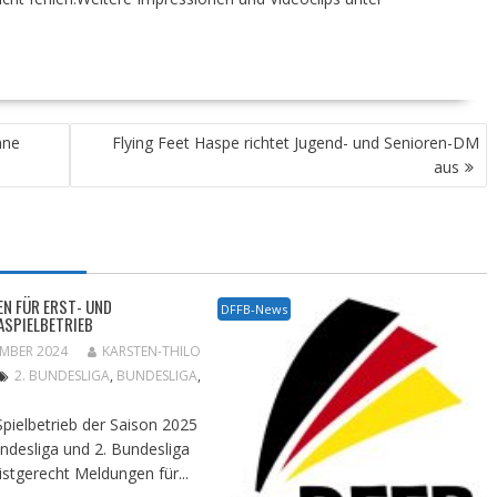
hne
Flying Feet Haspe richtet Jugend- und Senioren-DM
aus
N FÜR ERST- UND
DFFB-News
ASPIELBETRIEB
EMBER 2024
KARSTEN-THILO
2. BUNDESLIGA
,
BUNDESLIGA
,
Spielbetrieb der Saison 2025
undesliga und 2. Bundesliga
istgerecht Meldungen für...