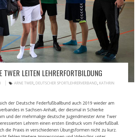
 TWER LEITEN LEHRERFORTBILDUNG
B
ARNE TWER
,
DEUTSCHER SPORTLEHRERVERBAND
,
KATHRIN
 sich der Deutsche Federfußballbund auch 2019 wieder am
erbandes in Sachsen-Anhalt, der diesmal in Schierke
lomm und der mehrmalige deutsche Jugendmeister Arne Twer
eressierten Lehrern einen ersten Eindruck vom Federfußball.
ch die Praxis in verschiedenen Übungsformen nicht zu kurz.
nicht fehlen.Weitere Impressionen und Videoclips unter