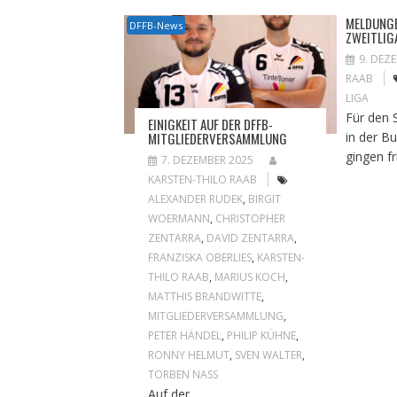
MELDUNGE
DFFB-News
ZWEITLIG
9. DEZ
RAAB
LIGA
Für den 
EINIGKEIT AUF DER DFFB-
in der B
MITGLIEDERVERSAMMLUNG
gingen fr
7. DEZEMBER 2025
KARSTEN-THILO RAAB
ALEXANDER RUDEK
,
BIRGIT
WOERMANN
,
CHRISTOPHER
ZENTARRA
,
DAVID ZENTARRA
,
FRANZISKA OBERLIES
,
KARSTEN-
THILO RAAB
,
MARIUS KOCH
,
MATTHIS BRANDWITTE
,
MITGLIEDERVERSAMMLUNG
,
PETER HÄNDEL
,
PHILIP KÜHNE
,
RONNY HELMUT
,
SVEN WALTER
,
TORBEN NASS
Auf der