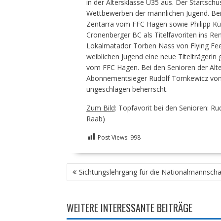
in der Altersklasse Ü35 aus. Der Startsch
Wettbewerben der männlichen Jugend. Bei 
Zentarra vom FFC Hagen sowie Philipp K
Cronenberger BC als Titelfavoriten ins Re
Lokalmatador Torben Nass von Flying Feet
weiblichen Jugend eine neue Titelträgerin ge
vom FFC Hagen. Bei den Senioren der Alte
Abonnementsieger Rudolf Tomkewicz vom 
ungeschlagen beherrscht.
Zum Bild
: Topfavorit bei den Senioren: 
Raab)
Post Views:
998
BEITRAGSNAVIGATION
Sichtungslehrgang für die Nationalmannscha
WEITERE INTERESSANTE BEITRÄGE