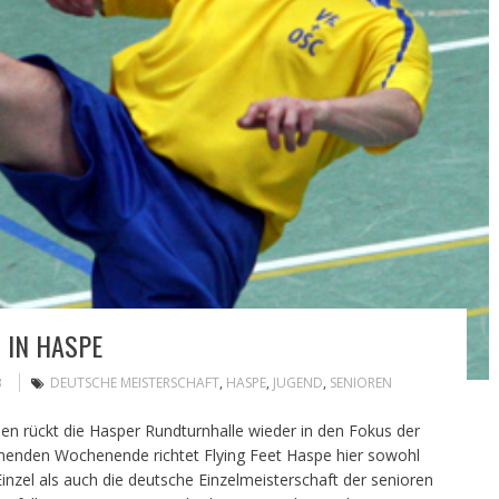
 IN HASPE
B
DEUTSCHE MEISTERSCHAFT
,
HASPE
,
JUGEND
,
SENIOREN
rückt die Hasper Rundturnhalle wieder in den Fokus der
enden Wochenende richtet Flying Feet Haspe hier sowohl
nzel als auch die deutsche Einzelmeisterschaft der senioren