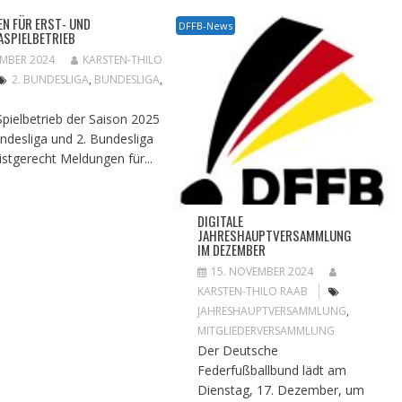
N FÜR ERST- UND
DFFB-News
ASPIELBETRIEB
EMBER 2024
KARSTEN-THILO
2. BUNDESLIGA
,
BUNDESLIGA
,
Spielbetrieb der Saison 2025
undesliga und 2. Bundesliga
istgerecht Meldungen für...
DIGITALE
JAHRESHAUPTVERSAMMLUNG
IM DEZEMBER
15. NOVEMBER 2024
KARSTEN-THILO RAAB
JAHRESHAUPTVERSAMMLUNG
,
MITGLIEDERVERSAMMLUNG
Der Deutsche
Federfußballbund lädt am
Dienstag, 17. Dezember, um