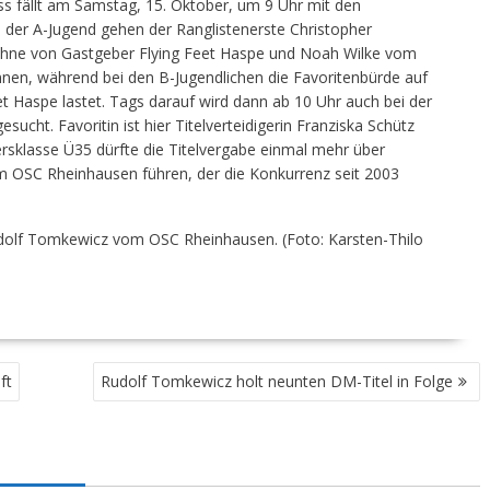
uss fällt am Samstag, 15. Oktober, um 9 Uhr mit den
der A-Jugend gehen der Ranglistenerste Christopher
ühne von Gastgeber Flying Feet Haspe und Noah Wilke vom
nnen, während bei den B-Jugendlichen die Favoritenbürde auf
 Haspe lastet. Tags darauf wird dann ab 10 Uhr auch bei der
sucht. Favoritin ist hier Titelverteidigerin Franziska Schütz
rsklasse Ü35 dürfte die Titelvergabe einmal mehr über
OSC Rheinhausen führen, der die Konkurrenz seit 2003
Rudolf Tomkewicz vom OSC Rheinhausen. (Foto: Karsten-Thilo
ft
Rudolf Tomkewicz holt neunten DM-Titel in Folge