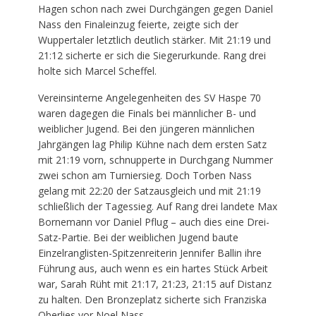
Hagen schon nach zwei Durchgängen gegen Daniel
Nass den Finaleinzug feierte, zeigte sich der
Wuppertaler letztlich deutlich stärker. Mit 21:19 und
21:12 sicherte er sich die Siegerurkunde. Rang drei
holte sich Marcel Scheffel.
Vereinsinterne Angelegenheiten des SV Haspe 70
waren dagegen die Finals bei männlicher B- und
weiblicher Jugend. Bei den jüngeren männlichen
Jahrgängen lag Philip Kühne nach dem ersten Satz
mit 21:19 vorn, schnupperte in Durchgang Nummer
zwei schon am Turniersieg. Doch Torben Nass
gelang mit 22:20 der Satzausgleich und mit 21:19
schließlich der Tagessieg. Auf Rang drei landete Max
Bornemann vor Daniel Pflug – auch dies eine Drei-
Satz-Partie. Bei der weiblichen Jugend baute
Einzelranglisten-Spitzenreiterin Jennifer Ballin ihre
Führung aus, auch wenn es ein hartes Stück Arbeit
war, Sarah Rüht mit 21:17, 21:23, 21:15 auf Distanz
zu halten. Den Bronzeplatz sicherte sich Franziska
Oberlies vor Noel Nass.