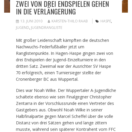
ZWEI VON DREI ENDSPIELEN GEHEN
IN DIE VERLÄNGERUNG
13. JUNI 2010
KARSTEN-THILO RAAB
HASPE
,
JUGEND
,
JUGENDRANGLISTE
Mit großer Leidenschaft kämpften die deutschen
Nachwuchs-Federfußballer jetzt um
Ranglistenpunkte. In Hagen-Haspe gingen zwei von
drei Endspielen der Jugend-Einzelturniere in den
dritten Satz. Zweimal war der Ausrichter SV Haspe
70 erfolgreich, einen Turniersieger stellte der
Cronenberger BC aus Wuppertal.
Dies war Noah Wilke. Der Wuppertaler A-Jugendliche
schaltete ebenso wie sein Finalgegner Christopher
Zentarra in der Vorschlussrunde einen Vertreter des
Gastgebers aus. Obwohl Noah Wilke in seiner
Halbfinalpartie gegen Marcel Scheffel über die volle
Distanz von drei Sätzen gehen und lange zittern
musste, während sein späterer Kontrahent vom FFC