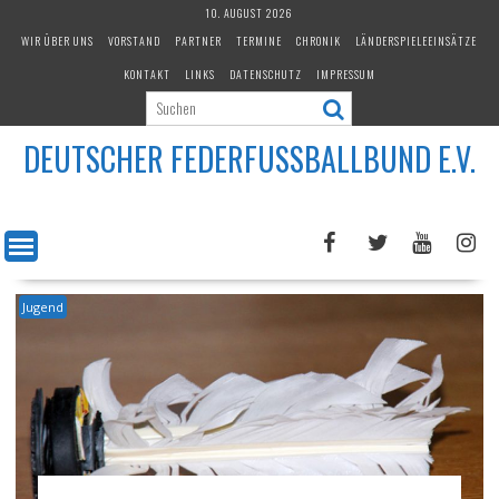
Skip
10. AUGUST 2026
to
WIR ÜBER UNS
VORSTAND
PARTNER
TERMINE
CHRONIK
LÄNDERSPIELEEINSÄTZE
content
KONTAKT
LINKS
DATENSCHUTZ
IMPRESSUM
DEUTSCHER FEDERFUSSBALLBUND E.V.
Jugend