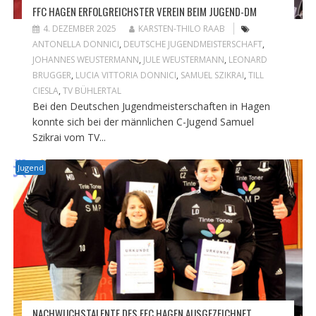
FFC HAGEN ERFOLGREICHSTER VEREIN BEIM JUGEND-DM
4. DEZEMBER 2025
KARSTEN-THILO RAAB
ANTONELLA DONNICI
,
DEUTSCHE JUGENDMEISTERSCHAFT
,
JOHANNES WEUSTERMANN
,
JULE WEUSTERMANN
,
LEONARD
BRUGGER
,
LUCIA VITTORIA DONNICI
,
SAMUEL SZIKRAI
,
TILL
CIESLA
,
TV BÜHLERTAL
Bei den Deutschen Jugendmeisterschaften in Hagen
konnte sich bei der männlichen C-Jugend Samuel
Szikrai vom TV...
Jugend
NACHWUCHSTALENTE DES FFC HAGEN AUSGEZEICHNET