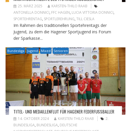
25. MÄRZ 2025
KARSTEN-THILO RAAB
ANTONELLA DONNICI
,
FFC HAGEN
,
LUCIA VITTORIA DONNICI
,
SPORTEHRENTAG
,
SPORTLEREHRUNG
,
TILL CIESLA
Im Rahmen des traditionellen Sportehrentags der
Jugend, zu dem die Hagener Sportjugend ins Forum
der Sparkasse...
Bundesliga
Jugend
Mixed
Senioren
TITEL- UND MEDAILLENFLUT FÜR HAGENER FEDERFUSSBALLER
14. OKTOBER 2024
KARSTEN-THILO RAAB
2.
BUNDESLIGA
,
BUNDESLIGA
,
DEUTSCHE