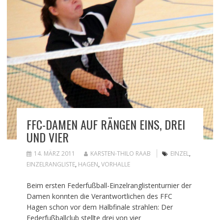
FFC-DAMEN AUF RÄNGEN EINS, DREI
UND VIER
14. MÄRZ 2011
KARSTEN-THILO RAAB
EINZEL
,
EINZELRANGLISTE
,
HAGEN
,
VORHALLE
Beim ersten Federfußball-Einzelranglistenturnier der
Damen konnten die Verantwortlichen des FFC
Hagen schon vor dem Halbfinale strahlen: Der
Federfußballclub stellte drei von vier