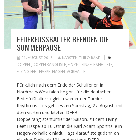
FEDERFUSSBALLER BEENDEN DIE S
OMMERPAUSE
21. AUGUST 2016
KARSTEN-THILO RAAB
DOPPEL
,
DOPPELRANGLISTE
,
EINZEL
,
EINZELRANGLISTE
,
FLYING FEET HASPE
,
HAGEN
,
VORHALLE
Pünktlich nach dem Ende der Schulferien in
Nordrhein-Westfalen beginnt für die deutschen
Federfußballer sogleich wieder der Turnier-
Rhythmus: Los geht es am Samstag, 27. August, mit
dem vierten und letzten DFFB-
Doppelranglistenturnier der Saison, zu dem Flying
Feet Haspe ab 10 Uhr in die Karl-Adam-Sporthalle in
Hagen-Vorhalle einlädt. Tags darauf steigt dann an
gleicher Stelle ab 10 Uhr das vierte DFFB-