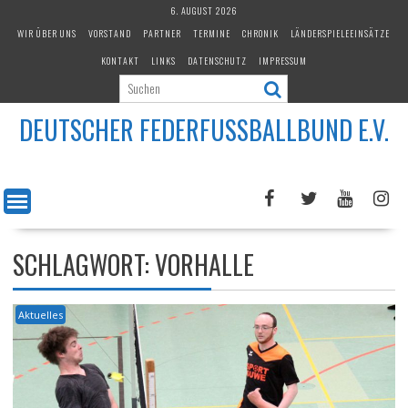
Skip
6. AUGUST 2026
to
WIR ÜBER UNS
VORSTAND
PARTNER
TERMINE
CHRONIK
LÄNDERSPIELEEINSÄTZE
content
KONTAKT
LINKS
DATENSCHUTZ
IMPRESSUM
DEUTSCHER FEDERFUSSBALLBUND E.V.
SCHLAGWORT:
VORHALLE
Aktuelles