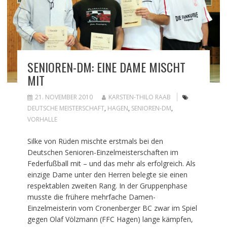
SENIOREN-DM: EINE DAME MISCHT
MIT
21. NOVEMBER 2010
KARSTEN-THILO RAAB
DEUTSCHE MEISTERSCHAFT
,
HAGEN
,
SENIOREN-DM
,
VORHALLE
Silke von Rüden mischte erstmals bei den
Deutschen Senioren-Einzelmeisterschaften im
Federfußball mit – und das mehr als erfolgreich. Als
einzige Dame unter den Herren belegte sie einen
respektablen zweiten Rang. In der Gruppenphase
musste die frühere mehrfache Damen-
Einzelmeisterin vom Cronenberger BC zwar im Spiel
gegen Olaf Völzmann (FFC Hagen) lange kämpfen,