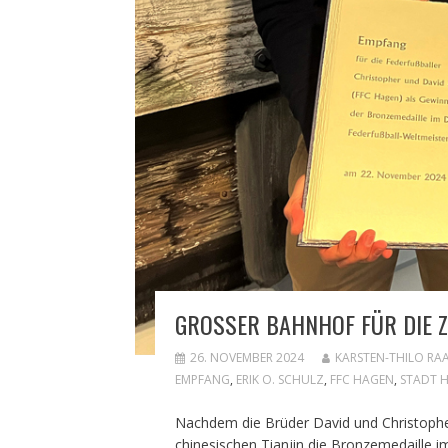
GROSSER BAHNHOF FÜR DIE Z
26. NOVEMBER 2024
KARSTEN-THILO RA
EMPFANG
,
ERIK O. SCHULZ
,
FFC HAGEN
,
STADT 
Nachdem die Brüder David und Christophe
chinesischen Tianjin die Bronzemedaille 