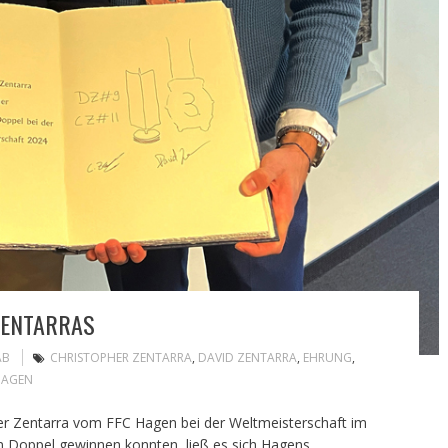
ENTARRAS
AB
CHRISTOPHER ZENTARRA
,
DAVID ZENTARRA
,
EHRUNG
,
HAGEN
r Zentarra vom FFC Hagen bei der Weltmeisterschaft im
im Doppel gewinnen konnten, ließ es sich Hagens