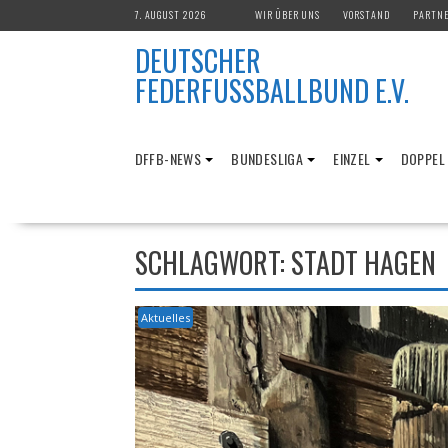
Skip
7. AUGUST 2026
WIR ÜBER UNS
VORSTAND
PARTN
to
DEUTSCHER
content
FEDERFUSSBALLBUND E.V.
DFFB-NEWS
BUNDESLIGA
EINZEL
DOPPEL
SCHLAGWORT:
STADT HAGEN
Aktuelles