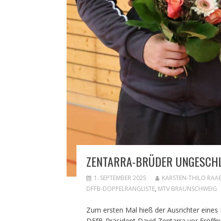
ZENTARRA-BRÜDER UNGESCHL
1. SEPTEMBER 2025
KARSTEN-THILO RAA
DFFB-DOPPELRANGLISTE
,
MTV BRAUNSCHWEIG
Zum ersten Mal hieß der Ausrichter eines
DFfB-Präsident David Zentarra vor Eröffn