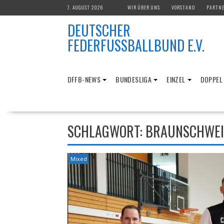
Skip
7. AUGUST 2026
WIR ÜBER UNS
VORSTAND
PARTN
to
DEUTSCHER
content
FEDERFUSSBALLBUND E.V.
DFFB-NEWS
BUNDESLIGA
EINZEL
DOPPEL
SCHLAGWORT:
BRAUNSCHWE
Mixed