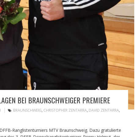
AGEN BEI BRAUNSCHWEIGER PREMIERE
B
BRAUNSCHWEIG
,
CHRISTOPHER ZENTARRA
,
DAVID ZENTARRA
,
 DFFB-Ranglistenturniers MTV Braunschweig. Dazu gratulierte
ung des 3. DFFB-Doppelranglistenturniers Ronny Helmut, der