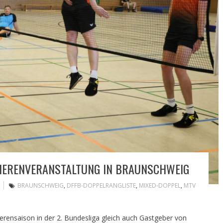
MIERENVERANSTALTUNG IN BRAUNSCHWEIG
BRAUNSCHWEIG
,
DFFB-DOPPELRANGLISTE
,
MIXED-DOPPEL
,
MTV
erensaison in der 2. Bundesliga gleich auch Gastgeber von