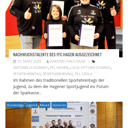
NACHWUCHSTALENTE DES FFC HAGEN AUSGEZEICHNET
25. MÄRZ 2025
KARSTEN-THILO RAAB
ANTONELLA DONNICI
,
FFC HAGEN
,
LUCIA VITTORIA DONNICI
,
SPORTEHRENTAG
,
SPORTLEREHRUNG
,
TILL CIESLA
Im Rahmen des traditionellen Sportehrentags der
Jugend, zu dem die Hagener Sportjugend ins Forum
der Sparkasse...
Bundesliga
Jugend
Mixed
Senioren