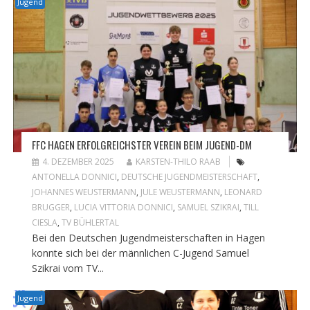
Jugend
FFC HAGEN ERFOLGREICHSTER VEREIN BEIM JUGEND-DM
4. DEZEMBER 2025
KARSTEN-THILO RAAB
ANTONELLA DONNICI
,
DEUTSCHE JUGENDMEISTERSCHAFT
,
JOHANNES WEUSTERMANN
,
JULE WEUSTERMANN
,
LEONARD
BRUGGER
,
LUCIA VITTORIA DONNICI
,
SAMUEL SZIKRAI
,
TILL
CIESLA
,
TV BÜHLERTAL
Bei den Deutschen Jugendmeisterschaften in Hagen
konnte sich bei der männlichen C-Jugend Samuel
Szikrai vom TV...
Jugend