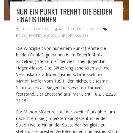
NUR EIN PUNKT TRENNT DIE BEIDEN
FINALISTINNEN
31. AUGUST 2007
KARSTEN-THILO RAAB
EINZEL
,
HASPE
,
JUGEND
,
JUGENDRANGLISTE
Die Winzigkeit von nur einem Punkt trennte die
beiden Final-Gegnerinnen beim Federfußball-
Einzelranglistenturnier der weiblichen Jugend in
Hagen-Haspe. Drei Sätze lang schenkten sich die
Vereinskameradinnen Jasmin Schimossek und
Manon Möller vom TuS Hilden nichts, bis Jasmin
Schimossek als Siegerin des zweiten Turniers
feststand. Der Endstand aus ihrer Sicht: 18:21, 22:20,
21:19.
Für Manon Möller reichte der zweite Platz aber, um
nach ihrem Sieg im ersten Ranglistenturnier der
Saison weiterhin an der Spitze der Rangliste zu
stehen. Ihre ärgsten Verfolgerinnen sind Jasmin Stein