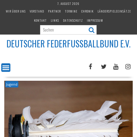
Skip
7. AUGUST 2026
to
WIR ÜBER UNS
VORSTAND
PARTNER
TERMINE
CHRONIK
LÄNDERSPIELEEINSÄTZE
content
KONTAKT
LINKS
DATENSCHUTZ
IMPRESSUM
DEUTSCHER FEDERFUSSBALLBUND E.V.
Jugend