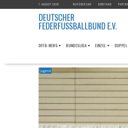
Skip
7. AUGUST 2026
WIR ÜBER UNS
VORSTAND
PARTN
to
DEUTSCHER
content
FEDERFUSSBALLBUND E.V.
DFFB-NEWS
BUNDESLIGA
EINZEL
DOPPEL
Jugend