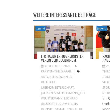
WEITERE INTERESSANTE BEITRÄGE
Jugend
Jugend
FFC HAGEN ERFOLGREICHSTER
NACH
VEREIN BEIM JUGEND-DM
HAGE
4. DEZEMBER 2025
25
KARSTEN-THILO RAAB
THIL
ANTONELLA DONNICI
,
DONN
DEUTSCHE
VITT
JUGENDMEISTERSCHAFT
,
SPOR
JOHANNES WEUSTERMANN
,
JULE
SPOR
Im 
WEUSTERMANN
,
LEONARD
tradi
BRUGGER
,
LUCIA VITTORIA
Spor
DONNICI
,
SAMUEL SZIKRAI
,
TILL