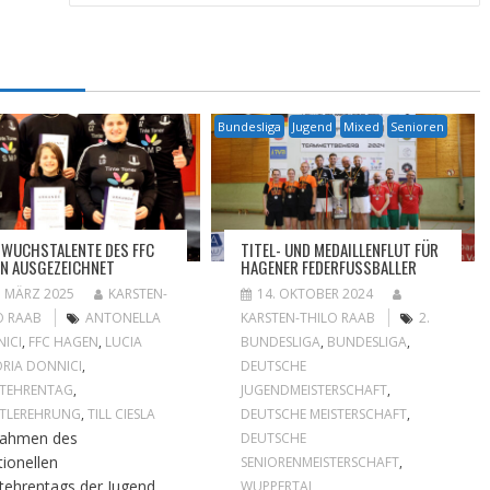
Bundesliga
Jugend
Mixed
Senioren
WUCHSTALENTE DES FFC
TITEL- UND MEDAILLENFLUT FÜR
N AUSGEZEICHNET
HAGENER FEDERFUSSBALLER
. MÄRZ 2025
KARSTEN-
14. OKTOBER 2024
O RAAB
ANTONELLA
KARSTEN-THILO RAAB
2.
ICI
,
FFC HAGEN
,
LUCIA
BUNDESLIGA
,
BUNDESLIGA
,
ORIA DONNICI
,
DEUTSCHE
TEHRENTAG
,
JUGENDMEISTERSCHAFT
,
TLEREHRUNG
,
TILL CIESLA
DEUTSCHE MEISTERSCHAFT
,
Rahmen des
DEUTSCHE
tionellen
SENIORENMEISTERSCHAFT
,
tehrentags der Jugend,
WUPPERTAL