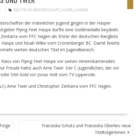
B
DEUTSCHE MEISTERSCHAFT
,
HASPE
,
JUGEND
sterschaften der männlichen Jugend gingen in der Hasper
tgeber Flying Feet Haspe durfte eine Goldmedaille bejubeln.
r Zentarra vom FFC Hagen als Erster der deutschen Rangliste
eet Haspe und Noah Wilke vom Cronenberger BC. Damit feierte
nmehr vierten deutschen Titel im Jugendbereich.
n Nass von Flying Feet Haspe vor seinen Vereinskameraden
r Freude hatte auch Arne Twer. Der C-Jugendlichen, der vor
, holte DM-Gold vor Jonas Holt vom TV Lipperode.
v.l.) Arne Twer und Christopher Zentarra vom FFC Hagen.
Folge
Franziska Schütz und Franziska Oberlies neue
Titelträgerinnen