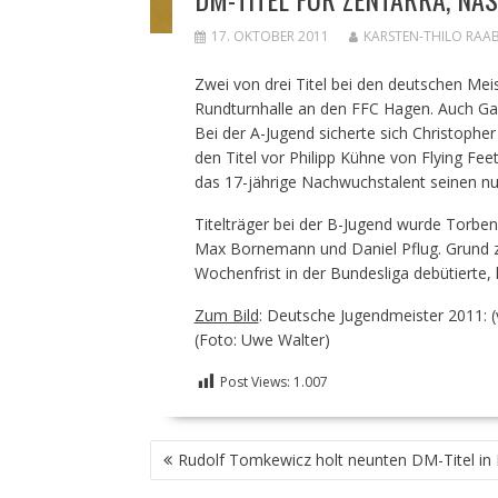
17. OKTOBER 2011
KARSTEN-THILO RAA
Zwei von drei Titel bei den deutschen Mei
Rundturnhalle an den FFC Hagen. Auch Gas
Bei der A-Jugend sicherte sich Christophe
den Titel vor Philipp Kühne von Flying F
das 17-jährige Nachwuchstalent seinen nu
Titelträger bei der B-Jugend wurde Torbe
Max Bornemann und Daniel Pflug. Grund zu
Wochenfrist in der Bundesliga debütierte
Zum Bild
: Deutsche Jugendmeister 2011: (
(Foto: Uwe Walter)
Post Views:
1.007
BEITRAGSNAVIGATION
Rudolf Tomkewicz holt neunten DM-Titel in 