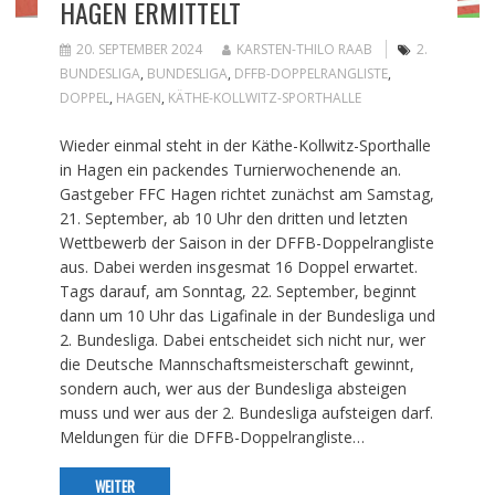
HAGEN ERMITTELT
20. SEPTEMBER 2024
KARSTEN-THILO RAAB
2.
BUNDESLIGA
,
BUNDESLIGA
,
DFFB-DOPPELRANGLISTE
,
DOPPEL
,
HAGEN
,
KÄTHE-KOLLWITZ-SPORTHALLE
Wieder einmal steht in der Käthe-Kollwitz-Sporthalle
in Hagen ein packendes Turnierwochenende an.
Gastgeber FFC Hagen richtet zunächst am Samstag,
21. September, ab 10 Uhr den dritten und letzten
Wettbewerb der Saison in der DFFB-Doppelrangliste
aus. Dabei werden insgesmat 16 Doppel erwartet.
Tags darauf, am Sonntag, 22. September, beginnt
dann um 10 Uhr das Ligafinale in der Bundesliga und
2. Bundesliga. Dabei entscheidet sich nicht nur, wer
die Deutsche Mannschaftsmeisterschaft gewinnt,
sondern auch, wer aus der Bundesliga absteigen
muss und wer aus der 2. Bundesliga aufsteigen darf.
Meldungen für die DFFB-Doppelrangliste…
WEITER