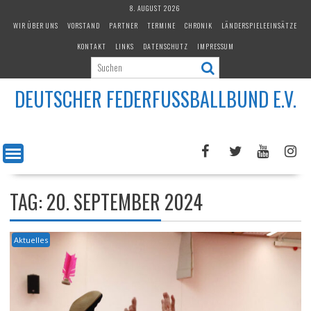
Skip
8. AUGUST 2026
to
WIR ÜBER UNS
VORSTAND
PARTNER
TERMINE
CHRONIK
LÄNDERSPIELEEINSÄTZE
content
KONTAKT
LINKS
DATENSCHUTZ
IMPRESSUM
DEUTSCHER FEDERFUSSBALLBUND E.V.
TAG:
20. SEPTEMBER 2024
Aktuelles