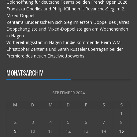
Goldhoffnung für deutsche Teams bei den French Open 2026
Franziska Oberlies und Philip Kühne mit Revanche-Sieg im 2.
Mixed-Doppel
Zentarra-Brüder sichern sich Sieg im ersten Doppel des Jahres
Doppelrangliste und Mixed-Doppel steigen am Wochenenden
in Hagen
Vorbereitungsstart in Hagen für die kommende Heim-WM
Christopher Zentarra und Sarah Rüsseler überragen bei der
Premiere des neuen Einzelwettbewerbs
MONATSARCHIV
SEPTEMBER 2024
M
D
M
D
F
S
S
1
2
3
4
5
6
7
8
9
10
11
12
13
14
15