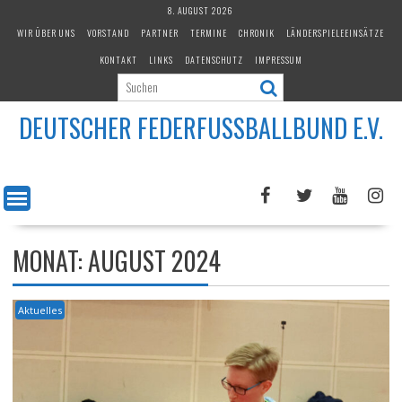
Skip
8. AUGUST 2026
to
WIR ÜBER UNS
VORSTAND
PARTNER
TERMINE
CHRONIK
LÄNDERSPIELEEINSÄTZE
content
KONTAKT
LINKS
DATENSCHUTZ
IMPRESSUM
DEUTSCHER FEDERFUSSBALLBUND E.V.
MONAT:
AUGUST 2024
Aktuelles