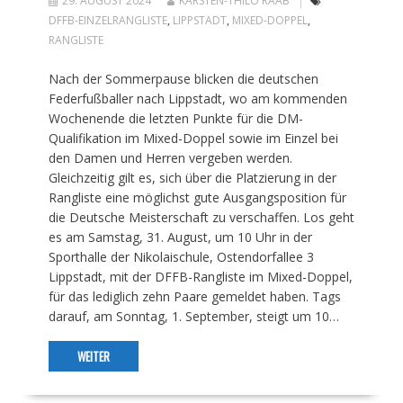
29. AUGUST 2024
KARSTEN-THILO RAAB
DFFB-EINZELRANGLISTE
,
LIPPSTADT
,
MIXED-DOPPEL
,
RANGLISTE
Nach der Sommerpause blicken die deutschen
Federfußballer nach Lippstadt, wo am kommenden
Wochenende die letzten Punkte für die DM-
Qualifikation im Mixed-Doppel sowie im Einzel bei
den Damen und Herren vergeben werden.
Gleichzeitig gilt es, sich über die Platzierung in der
Rangliste eine möglichst gute Ausgangsposition für
die Deutsche Meisterschaft zu verschaffen. Los geht
es am Samstag, 31. August, um 10 Uhr in der
Sporthalle der Nikolaischule, Ostendorfallee 3
Lippstadt, mit der DFFB-Rangliste im Mixed-Doppel,
für das lediglich zehn Paare gemeldet haben. Tags
darauf, am Sonntag, 1. September, steigt um 10…
WEITER