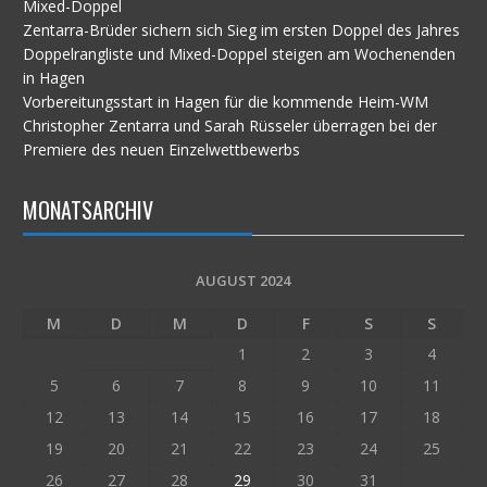
Mixed-Doppel
Zentarra-Brüder sichern sich Sieg im ersten Doppel des Jahres
Doppelrangliste und Mixed-Doppel steigen am Wochenenden
in Hagen
Vorbereitungsstart in Hagen für die kommende Heim-WM
Christopher Zentarra und Sarah Rüsseler überragen bei der
Premiere des neuen Einzelwettbewerbs
MONATSARCHIV
AUGUST 2024
M
D
M
D
F
S
S
1
2
3
4
5
6
7
8
9
10
11
12
13
14
15
16
17
18
19
20
21
22
23
24
25
26
27
28
29
30
31