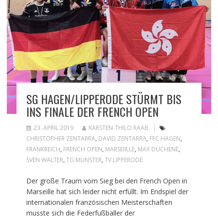
SG HAGEN/LIPPERODE STÜRMT BIS
INS FINALE DER FRENCH OPEN
23. APRIL 2019
KARSTEN-THILO RAAB
CHRISTOPHER ZENTARRA
,
DAVID ZENTARRA
,
FFC HAGEN
,
FRANKREICH
,
FRENCH OPEN
,
MARSEIILLE
,
MAX DUCHENE
,
SVEN WALTER
,
TG MÜNSTER
,
TV LIPPERODE
Der große Traum vom Sieg bei den French Open in
Marseille hat sich leider nicht erfüllt. Im Endspiel der
internationalen französischen Meisterschaften
musste sich die Federfußballer der